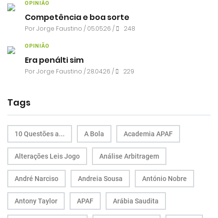
OPINIÃO
Competência e boa sorte
Por
Jorge Faustino
/ 05.05.26 /
248
OPINIÃO
Era penálti sim
Por
Jorge Faustino
/ 28.04.26 /
229
Tags
10 Questões a...
A Bola
Academia APAF
Alterações Leis Jogo
Análise Arbitragem
André Narciso
Andreia Sousa
António Nobre
Antony Taylor
APAF
Arábia Saudita