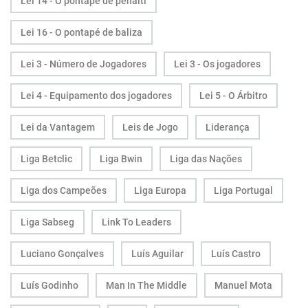
Lei 14 - O pontapé de penálti
Lei 16 - O pontapé de baliza
Lei 3 - Número de Jogadores
Lei 3 - Os jogadores
Lei 4 - Equipamento dos jogadores
Lei 5 - O Árbitro
Lei da Vantagem
Leis de Jogo
Liderança
Liga Betclic
Liga Bwin
Liga das Nações
Liga dos Campeões
Liga Europa
Liga Portugal
Liga Sabseg
Link To Leaders
Luciano Gonçalves
Luís Aguilar
Luís Castro
Luís Godinho
Man In The Middle
Manuel Mota