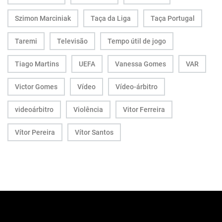
Szimon Marciniak
Taça da Liga
Taça Portugal
Taremi
Televisão
Tempo útil de jogo
Tiago Martins
UEFA
Vanessa Gomes
VAR
Victor Gomes
Vídeo
Vídeo-árbitro
videoárbitro
Violência
Vitor Ferreira
Vítor Pereira
Vítor Santos