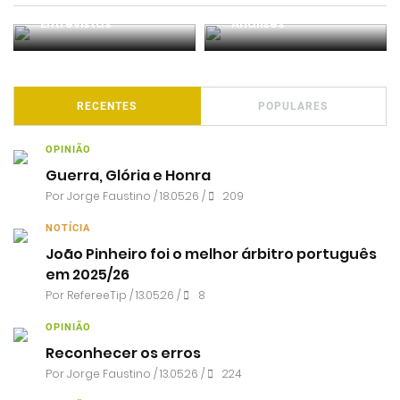
Entrevistas
Análises
RECENTES
POPULARES
OPINIÃO
Guerra, Glória e Honra
Por
Jorge Faustino
/ 18.05.26 /
209
NOTÍCIA
João Pinheiro foi o melhor árbitro português
em 2025/26
Por RefereeTip / 13.05.26 /
8
OPINIÃO
Reconhecer os erros
Por
Jorge Faustino
/ 13.05.26 /
224