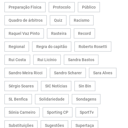
Preparação Física
Protocolo
Público
Quadro de árbitros
Quiz
Racismo
Raquel Vaz Pinto
Rasteira
Record
Regional
Regra do capitão
Roberto Rosetti
Rui Costa
Rui Licínio
Sandra Bastos
Sandro Meira Ricci
Sandro Scharer
Sara Alves
Sérgio Soares
SIC Notícias
Sin Bin
SL Benfica
Solidariedade
Sondagens
Sónia Carneiro
Sporting CP
SportTv
Substituições
Sugestões
Supertaça