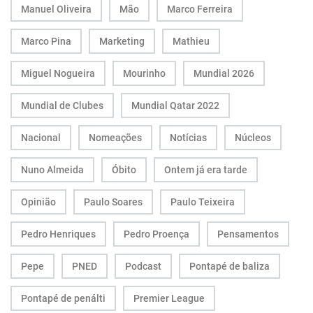
Manuel Oliveira
Mão
Marco Ferreira
Marco Pina
Marketing
Mathieu
Miguel Nogueira
Mourinho
Mundial 2026
Mundial de Clubes
Mundial Qatar 2022
Nacional
Nomeações
Notícias
Núcleos
Nuno Almeida
Óbito
Ontem já era tarde
Opinião
Paulo Soares
Paulo Teixeira
Pedro Henriques
Pedro Proença
Pensamentos
Pepe
PNED
Podcast
Pontapé de baliza
Pontapé de penálti
Premier League