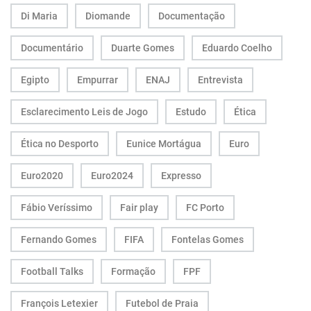
Di Maria
Diomande
Documentação
Documentário
Duarte Gomes
Eduardo Coelho
Egipto
Empurrar
ENAJ
Entrevista
Esclarecimento Leis de Jogo
Estudo
Ética
Ética no Desporto
Eunice Mortágua
Euro
Euro2020
Euro2024
Expresso
Fábio Veríssimo
Fair play
FC Porto
Fernando Gomes
FIFA
Fontelas Gomes
Football Talks
Formação
FPF
François Letexier
Futebol de Praia