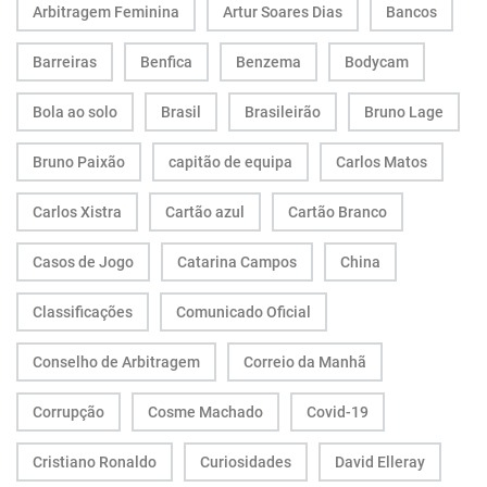
Arbitragem Feminina
Artur Soares Dias
Bancos
Barreiras
Benfica
Benzema
Bodycam
Bola ao solo
Brasil
Brasileirão
Bruno Lage
Bruno Paixão
capitão de equipa
Carlos Matos
Carlos Xistra
Cartão azul
Cartão Branco
Casos de Jogo
Catarina Campos
China
Classificações
Comunicado Oficial
Conselho de Arbitragem
Correio da Manhã
Corrupção
Cosme Machado
Covid-19
Cristiano Ronaldo
Curiosidades
David Elleray