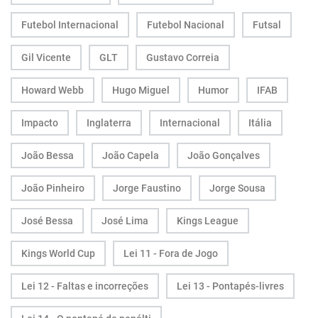
Futebol Internacional
Futebol Nacional
Futsal
Gil Vicente
GLT
Gustavo Correia
Howard Webb
Hugo Miguel
Humor
IFAB
Impacto
Inglaterra
Internacional
Itália
João Bessa
João Capela
João Gonçalves
João Pinheiro
Jorge Faustino
Jorge Sousa
José Bessa
José Lima
Kings League
Kings World Cup
Lei 11 - Fora de Jogo
Lei 12 - Faltas e incorreções
Lei 13 - Pontapés-livres