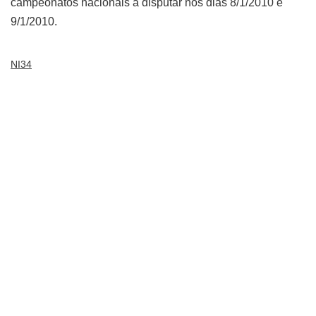
campeonatos nacionais a disputar nos dias 8/1/2010 e
9/1/2010.
NI34