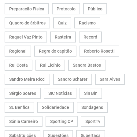
Preparação Física
Protocolo
Público
Quadro de árbitros
Quiz
Racismo
Raquel Vaz Pinto
Rasteira
Record
Regional
Regra do capitão
Roberto Rosetti
Rui Costa
Rui Licínio
Sandra Bastos
Sandro Meira Ricci
Sandro Scharer
Sara Alves
Sérgio Soares
SIC Notícias
Sin Bin
SL Benfica
Solidariedade
Sondagens
Sónia Carneiro
Sporting CP
SportTv
Substituições
Sugestões
Supertaça