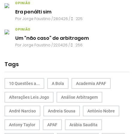
OPINIÃO
Era penálti sim
Por
Jorge Faustino
/ 28.04.26 /
225
OPINIÃO
Um “não caso” de arbitragem
Por
Jorge Faustino
/ 22.04.26 /
256
Tags
10 Questões a...
A Bola
Academia APAF
Alterações Leis Jogo
Análise Arbitragem
André Narciso
Andreia Sousa
António Nobre
Antony Taylor
APAF
Arábia Saudita