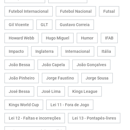
Futebol Internacional
Futebol Nacional
Futsal
Gil Vicente
GLT
Gustavo Correia
Howard Webb
Hugo Miguel
Humor
IFAB
Impacto
Inglaterra
Internacional
Itália
João Bessa
João Capela
João Gonçalves
João Pinheiro
Jorge Faustino
Jorge Sousa
José Bessa
José Lima
Kings League
Kings World Cup
Lei 11 - Fora de Jogo
Lei 12 - Faltas e incorreções
Lei 13 - Pontapés-livres