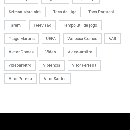
Szimon Marciniak
Taça da Liga
Taça Portugal
Taremi
Televisão
Tempo útil de jogo
Tiago Martins
UEFA
Vanessa Gomes
VAR
Victor Gomes
Vídeo
Vídeo-árbitro
videoárbitro
Violência
Vitor Ferreira
Vítor Pereira
Vítor Santos