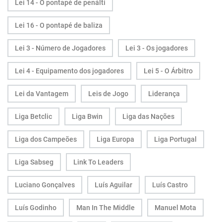
Lei 14 - O pontapé de penálti
Lei 16 - O pontapé de baliza
Lei 3 - Número de Jogadores
Lei 3 - Os jogadores
Lei 4 - Equipamento dos jogadores
Lei 5 - O Árbitro
Lei da Vantagem
Leis de Jogo
Liderança
Liga Betclic
Liga Bwin
Liga das Nações
Liga dos Campeões
Liga Europa
Liga Portugal
Liga Sabseg
Link To Leaders
Luciano Gonçalves
Luís Aguilar
Luís Castro
Luís Godinho
Man In The Middle
Manuel Mota