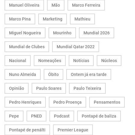
Manuel Oliveira
Mão
Marco Ferreira
Marco Pina
Marketing
Mathieu
Miguel Nogueira
Mourinho
Mundial 2026
Mundial de Clubes
Mundial Qatar 2022
Nacional
Nomeações
Notícias
Núcleos
Nuno Almeida
Óbito
Ontem já era tarde
Opinião
Paulo Soares
Paulo Teixeira
Pedro Henriques
Pedro Proença
Pensamentos
Pepe
PNED
Podcast
Pontapé de baliza
Pontapé de penálti
Premier League