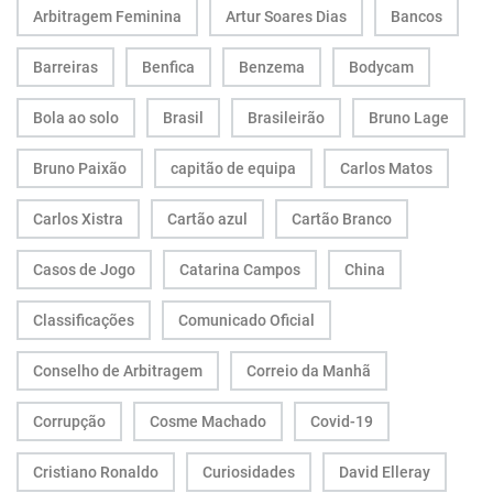
Arbitragem Feminina
Artur Soares Dias
Bancos
Barreiras
Benfica
Benzema
Bodycam
Bola ao solo
Brasil
Brasileirão
Bruno Lage
Bruno Paixão
capitão de equipa
Carlos Matos
Carlos Xistra
Cartão azul
Cartão Branco
Casos de Jogo
Catarina Campos
China
Classificações
Comunicado Oficial
Conselho de Arbitragem
Correio da Manhã
Corrupção
Cosme Machado
Covid-19
Cristiano Ronaldo
Curiosidades
David Elleray