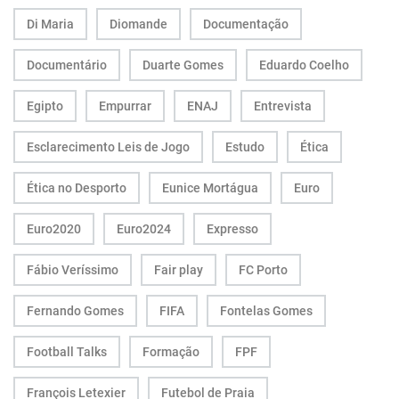
Di Maria
Diomande
Documentação
Documentário
Duarte Gomes
Eduardo Coelho
Egipto
Empurrar
ENAJ
Entrevista
Esclarecimento Leis de Jogo
Estudo
Ética
Ética no Desporto
Eunice Mortágua
Euro
Euro2020
Euro2024
Expresso
Fábio Veríssimo
Fair play
FC Porto
Fernando Gomes
FIFA
Fontelas Gomes
Football Talks
Formação
FPF
François Letexier
Futebol de Praia