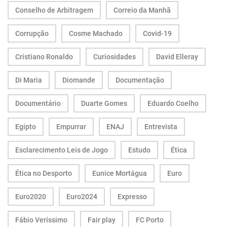
Conselho de Arbitragem
Correio da Manhã
Corrupção
Cosme Machado
Covid-19
Cristiano Ronaldo
Curiosidades
David Elleray
Di Maria
Diomande
Documentação
Documentário
Duarte Gomes
Eduardo Coelho
Egipto
Empurrar
ENAJ
Entrevista
Esclarecimento Leis de Jogo
Estudo
Ética
Ética no Desporto
Eunice Mortágua
Euro
Euro2020
Euro2024
Expresso
Fábio Veríssimo
Fair play
FC Porto