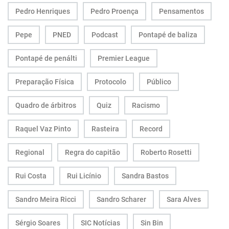
Pedro Henriques
Pedro Proença
Pensamentos
Pepe
PNED
Podcast
Pontapé de baliza
Pontapé de penálti
Premier League
Preparação Física
Protocolo
Público
Quadro de árbitros
Quiz
Racismo
Raquel Vaz Pinto
Rasteira
Record
Regional
Regra do capitão
Roberto Rosetti
Rui Costa
Rui Licínio
Sandra Bastos
Sandro Meira Ricci
Sandro Scharer
Sara Alves
Sérgio Soares
SIC Notícias
Sin Bin