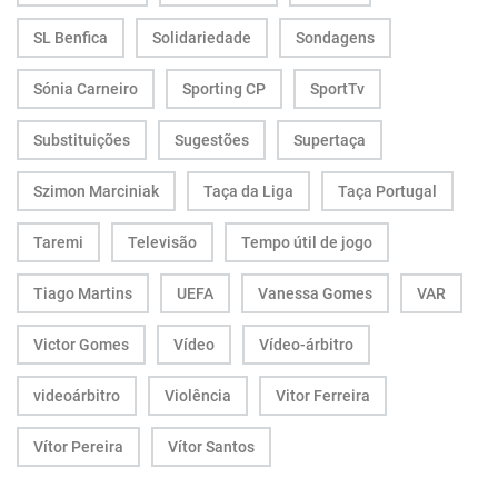
SL Benfica
Solidariedade
Sondagens
Sónia Carneiro
Sporting CP
SportTv
Substituições
Sugestões
Supertaça
Szimon Marciniak
Taça da Liga
Taça Portugal
Taremi
Televisão
Tempo útil de jogo
Tiago Martins
UEFA
Vanessa Gomes
VAR
Victor Gomes
Vídeo
Vídeo-árbitro
videoárbitro
Violência
Vitor Ferreira
Vítor Pereira
Vítor Santos