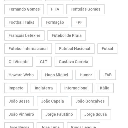
Fernando Gomes
FIFA
Fontelas Gomes
Football Talks
Formação
FPF
François Letexier
Futebol de Praia
Futebol Internacional
Futebol Nacional
Futsal
Gil Vicente
GLT
Gustavo Correia
Howard Webb
Hugo Miguel
Humor
IFAB
Impacto
Inglaterra
Internacional
Itália
João Bessa
João Capela
João Gonçalves
João Pinheiro
Jorge Faustino
Jorge Sousa
José Bessa
José Lima
Kings League