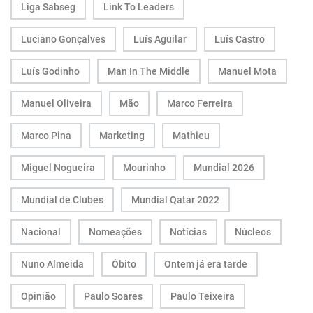
Liga Sabseg
Link To Leaders
Luciano Gonçalves
Luís Aguilar
Luís Castro
Luís Godinho
Man In The Middle
Manuel Mota
Manuel Oliveira
Mão
Marco Ferreira
Marco Pina
Marketing
Mathieu
Miguel Nogueira
Mourinho
Mundial 2026
Mundial de Clubes
Mundial Qatar 2022
Nacional
Nomeações
Notícias
Núcleos
Nuno Almeida
Óbito
Ontem já era tarde
Opinião
Paulo Soares
Paulo Teixeira