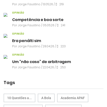
Por
Jorge Faustino
/ 13.05.26 /
219
OPINIÃO
Competência e boa sorte
Por
Jorge Faustino
/ 05.05.26 /
241
OPINIÃO
Era penálti sim
Por
Jorge Faustino
/ 28.04.26 /
223
OPINIÃO
Um “não caso” de arbitragem
Por
Jorge Faustino
/ 22.04.26 /
253
Tags
10 Questões a...
A Bola
Academia APAF