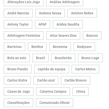
Alterações Leis Jogo
Análise Arbitragem
André Narciso
Andreia Sousa
António Nobre
Antony Taylor
APAF
Arábia Saudita
Arbitragem Feminina
Artur Soares Dias
Bancos
Barreiras
Benfica
Benzema
Bodycam
Bola ao solo
Brasil
Brasileirão
Bruno Lage
Bruno Paixão
capitão de equipa
Carlos Matos
Carlos Xistra
Cartão azul
Cartão Branco
Casos de Jogo
Catarina Campos
China
Classificações
Comunicado Oficial