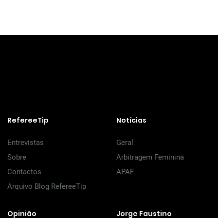
RefereeTip
Notícias
Entrevistas
Geral
Sobre
Arbitragem Feminina
Contactos
APAF
Arquivo Blog RefereeTip
Opinião
Jorge Faustino