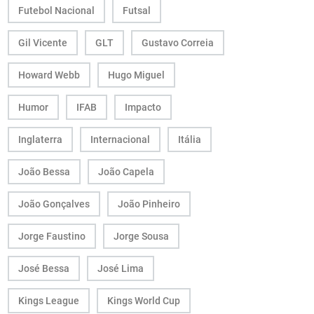
Futebol Nacional
Futsal
Gil Vicente
GLT
Gustavo Correia
Howard Webb
Hugo Miguel
Humor
IFAB
Impacto
Inglaterra
Internacional
Itália
João Bessa
João Capela
João Gonçalves
João Pinheiro
Jorge Faustino
Jorge Sousa
José Bessa
José Lima
Kings League
Kings World Cup