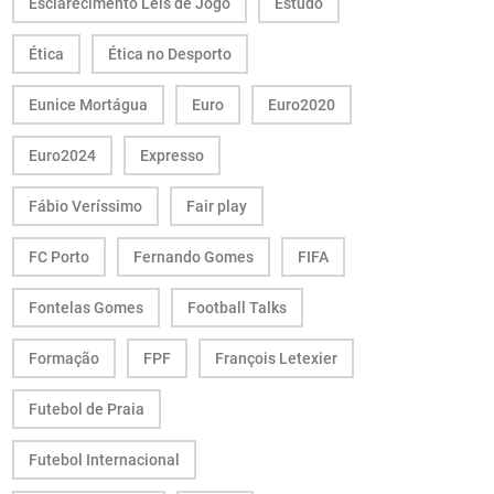
Esclarecimento Leis de Jogo
Estudo
Ética
Ética no Desporto
Eunice Mortágua
Euro
Euro2020
Euro2024
Expresso
Fábio Veríssimo
Fair play
FC Porto
Fernando Gomes
FIFA
Fontelas Gomes
Football Talks
Formação
FPF
François Letexier
Futebol de Praia
Futebol Internacional