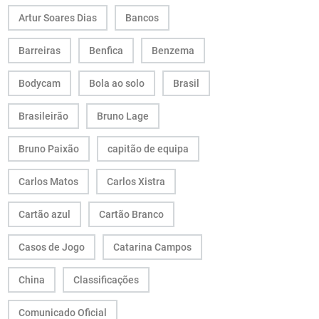
Artur Soares Dias
Bancos
Barreiras
Benfica
Benzema
Bodycam
Bola ao solo
Brasil
Brasileirão
Bruno Lage
Bruno Paixão
capitão de equipa
Carlos Matos
Carlos Xistra
Cartão azul
Cartão Branco
Casos de Jogo
Catarina Campos
China
Classificações
Comunicado Oficial