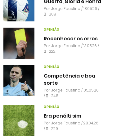
Guerra, Glória e Honra
Por
Jorge Faustino
/ 18.05.26 /
208
OPINIÃO
Reconhecer os erros
Por
Jorge Faustino
/ 13.05.26 /
222
OPINIÃO
Competência e boa
sorte
Por
Jorge Faustino
/ 05.05.26
/
248
OPINIÃO
Era penálti sim
Por
Jorge Faustino
/ 28.04.26
/
229