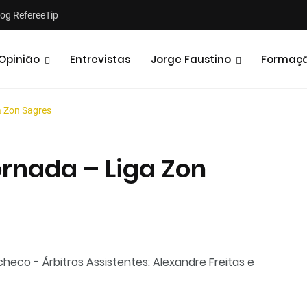
log RefereeTip
Opinião
Entrevistas
Jorge Faustino
Formaç
a Zon Sagres
rnada – Liga Zon
Notícias
Opiniões
acheco - Árbitros Assistentes: Alexandre Freitas e