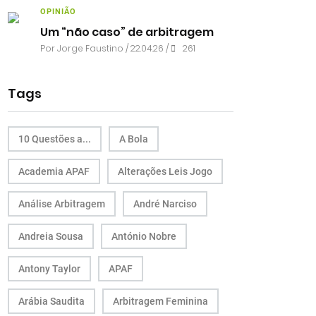
OPINIÃO
Um “não caso” de arbitragem
Por
Jorge Faustino
/ 22.04.26 /
261
Tags
10 Questões a...
A Bola
Academia APAF
Alterações Leis Jogo
Análise Arbitragem
André Narciso
Andreia Sousa
António Nobre
Antony Taylor
APAF
Arábia Saudita
Arbitragem Feminina