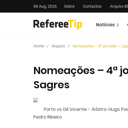
08 Aug, 2026
Sobre
Contactos
Arquivo B
Notícias
Home
Arquivo
Nomeações – 4ª jornada – Lig
Nomeações – 4ª jo
Sagres
stas
Análises
Podcasts
Porto vs Gil Vicente - Árbitro: Hugo P
Pedro Ribeiro