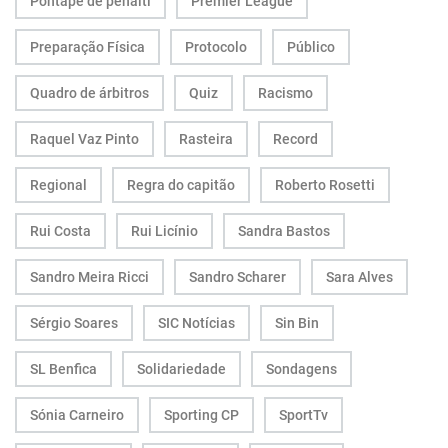
Pontapé de penálti
Premier League
Preparação Física
Protocolo
Público
Quadro de árbitros
Quiz
Racismo
Raquel Vaz Pinto
Rasteira
Record
Regional
Regra do capitão
Roberto Rosetti
Rui Costa
Rui Licínio
Sandra Bastos
Sandro Meira Ricci
Sandro Scharer
Sara Alves
Sérgio Soares
SIC Notícias
Sin Bin
SL Benfica
Solidariedade
Sondagens
Sónia Carneiro
Sporting CP
SportTv