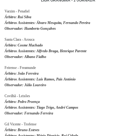
LIGA ORANGINA - 1ªJORNADA
Varzim - Penafiel
Árbitro: Rui Silva
Árbitros Assistentes: Álvaro Mesquita, Fernando Pereira
Observador: Humberto Gonçalves
Santa Clara - Arouca
Árbitro: Cosme Machado
Árbitros Assistentes: Alfredo Braga, Henrique Parente
Observador: Albano Fialho
Feirense - Freamunde
Árbitro: João Ferreira
Árbitros Assistentes: Luís Ramos, Pais António
Observador: Júlio Loureiro
Covilhã - Leixões
Árbitro: Pedro Proença
Árbitros Assistentes: Tiago Trigo, André Campos
Observador: Fernando Ferreira
Gil Vicente - Trofense
Árbitro: Bruno Esteves
Árbitros Assistentes: Mário Dionísio, Rui Cidade