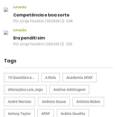
OPINIÃO
Competência e boa sorte
Por
Jorge Faustino
/ 05.05.26 /
248
OPINIÃO
Era penálti sim
Por
Jorge Faustino
/ 28.04.26 /
229
Tags
10 Questões a...
A Bola
Academia APAF
Alterações Leis Jogo
Análise Arbitragem
André Narciso
Andreia Sousa
António Nobre
Antony Taylor
APAF
Arábia Saudita