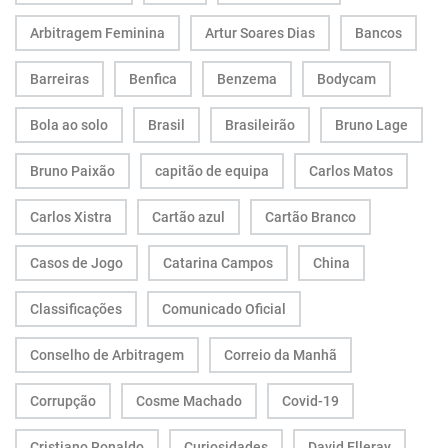
Arbitragem Feminina
Artur Soares Dias
Bancos
Barreiras
Benfica
Benzema
Bodycam
Bola ao solo
Brasil
Brasileirão
Bruno Lage
Bruno Paixão
capitão de equipa
Carlos Matos
Carlos Xistra
Cartão azul
Cartão Branco
Casos de Jogo
Catarina Campos
China
Classificações
Comunicado Oficial
Conselho de Arbitragem
Correio da Manhã
Corrupção
Cosme Machado
Covid-19
Cristiano Ronaldo
Curiosidades
David Elleray