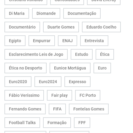
Di Maria
Diomande
Documentação
Documentário
Duarte Gomes
Eduardo Coelho
Egipto
Empurrar
ENAJ
Entrevista
Esclarecimento Leis de Jogo
Estudo
Ética
Ética no Desporto
Eunice Mortágua
Euro
Euro2020
Euro2024
Expresso
Fábio Veríssimo
Fair play
FC Porto
Fernando Gomes
FIFA
Fontelas Gomes
Football Talks
Formação
FPF