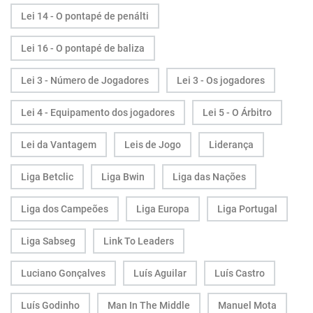
Lei 14 - O pontapé de penálti
Lei 16 - O pontapé de baliza
Lei 3 - Número de Jogadores
Lei 3 - Os jogadores
Lei 4 - Equipamento dos jogadores
Lei 5 - O Árbitro
Lei da Vantagem
Leis de Jogo
Liderança
Liga Betclic
Liga Bwin
Liga das Nações
Liga dos Campeões
Liga Europa
Liga Portugal
Liga Sabseg
Link To Leaders
Luciano Gonçalves
Luís Aguilar
Luís Castro
Luís Godinho
Man In The Middle
Manuel Mota