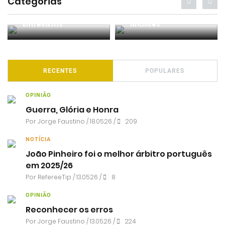
Categorias
Entrevistas
Análises
RECENTES
POPULARES
OPINIÃO
Guerra, Glória e Honra
Por
Jorge Faustino
/ 18.05.26 /
209
NOTÍCIA
João Pinheiro foi o melhor árbitro português
em 2025/26
Por RefereeTip / 13.05.26 /
8
OPINIÃO
Reconhecer os erros
Por
Jorge Faustino
/ 13.05.26 /
224