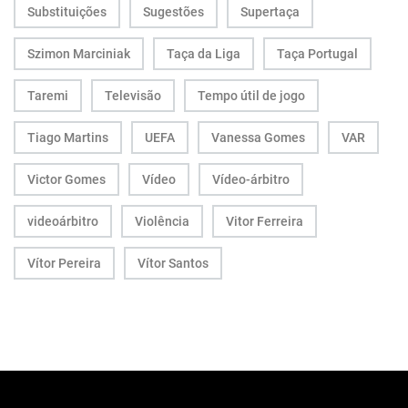
Substituições
Sugestões
Supertaça
Szimon Marciniak
Taça da Liga
Taça Portugal
Taremi
Televisão
Tempo útil de jogo
Tiago Martins
UEFA
Vanessa Gomes
VAR
Victor Gomes
Vídeo
Vídeo-árbitro
videoárbitro
Violência
Vitor Ferreira
Vítor Pereira
Vítor Santos