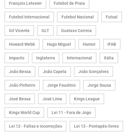
François Letexier
Futebol de Praia
Futebol Internacional
Futebol Nacional
Futsal
Gil Vicente
GLT
Gustavo Correia
Howard Webb
Hugo Miguel
Humor
IFAB
Impacto
Inglaterra
Internacional
Itália
João Bessa
João Capela
João Gonçalves
João Pinheiro
Jorge Faustino
Jorge Sousa
José Bessa
José Lima
Kings League
Kings World Cup
Lei 11 - Fora de Jogo
Lei 12 - Faltas e incorreções
Lei 13 - Pontapés-livres