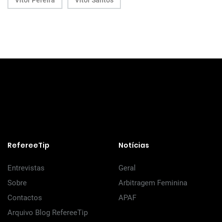
Vítor Pereira
Vítor Santos
RefereeTip
Notícias
Entrevistas
Geral
Sobre
Arbitragem Feminina
Contactos
APAF
Arquivo Blog RefereeTip