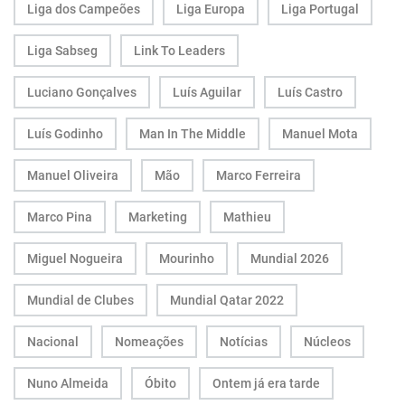
Liga dos Campeões
Liga Europa
Liga Portugal
Liga Sabseg
Link To Leaders
Luciano Gonçalves
Luís Aguilar
Luís Castro
Luís Godinho
Man In The Middle
Manuel Mota
Manuel Oliveira
Mão
Marco Ferreira
Marco Pina
Marketing
Mathieu
Miguel Nogueira
Mourinho
Mundial 2026
Mundial de Clubes
Mundial Qatar 2022
Nacional
Nomeações
Notícias
Núcleos
Nuno Almeida
Óbito
Ontem já era tarde