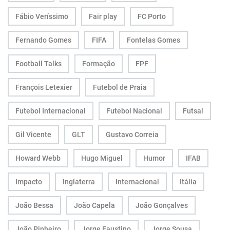
Fábio Veríssimo
Fair play
FC Porto
Fernando Gomes
FIFA
Fontelas Gomes
Football Talks
Formação
FPF
François Letexier
Futebol de Praia
Futebol Internacional
Futebol Nacional
Futsal
Gil Vicente
GLT
Gustavo Correia
Howard Webb
Hugo Miguel
Humor
IFAB
Impacto
Inglaterra
Internacional
Itália
João Bessa
João Capela
João Gonçalves
João Pinheiro
Jorge Faustino
Jorge Sousa