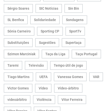
Sérgio Soares
SIC Notícias
Sin Bin
SL Benfica
Solidariedade
Sondagens
Sónia Carneiro
Sporting CP
SportTv
Substituições
Sugestões
Supertaça
Szimon Marciniak
Taça da Liga
Taça Portugal
Taremi
Televisão
Tempo útil de jogo
Tiago Martins
UEFA
Vanessa Gomes
VAR
Victor Gomes
Vídeo
Vídeo-árbitro
videoárbitro
Violência
Vitor Ferreira