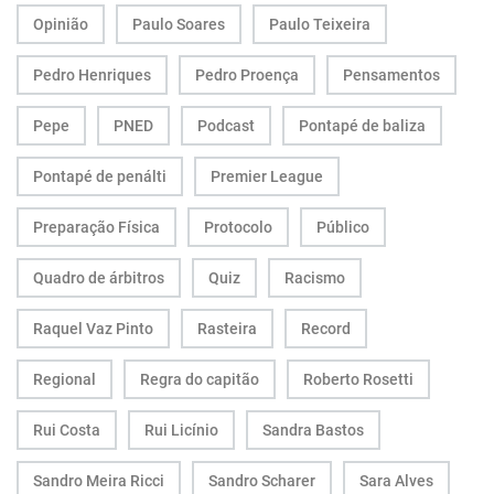
Opinião
Paulo Soares
Paulo Teixeira
Pedro Henriques
Pedro Proença
Pensamentos
Pepe
PNED
Podcast
Pontapé de baliza
Pontapé de penálti
Premier League
Preparação Física
Protocolo
Público
Quadro de árbitros
Quiz
Racismo
Raquel Vaz Pinto
Rasteira
Record
Regional
Regra do capitão
Roberto Rosetti
Rui Costa
Rui Licínio
Sandra Bastos
Sandro Meira Ricci
Sandro Scharer
Sara Alves