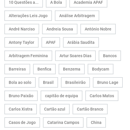
10 Questões a...
A Bola
Academia APAF
Alterações Leis Jogo
Análise Arbitragem
André Narciso
Andreia Sousa
António Nobre
Antony Taylor
APAF
Arábia Saudita
Arbitragem Feminina
Artur Soares Dias
Bancos
Barreiras
Benfica
Benzema
Bodycam
Bola ao solo
Brasil
Brasileirão
Bruno Lage
Bruno Paixão
capitão de equipa
Carlos Matos
Carlos Xistra
Cartão azul
Cartão Branco
Casos de Jogo
Catarina Campos
China