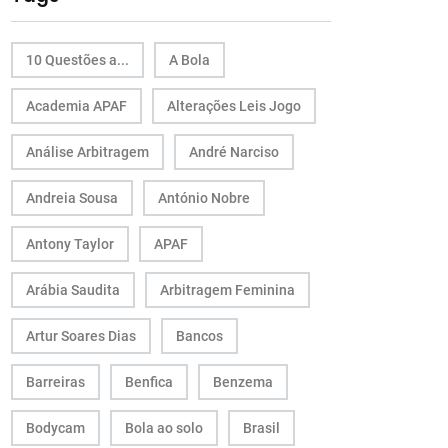
10 Questões a...
A Bola
Academia APAF
Alterações Leis Jogo
Análise Arbitragem
André Narciso
Andreia Sousa
António Nobre
Antony Taylor
APAF
Arábia Saudita
Arbitragem Feminina
Artur Soares Dias
Bancos
Barreiras
Benfica
Benzema
Bodycam
Bola ao solo
Brasil