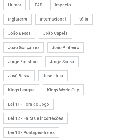
Humor
IFAB
Impacto
Inglaterra
Internacional
Itália
João Bessa
João Capela
João Gonçalves
João Pinheiro
Jorge Faustino
Jorge Sousa
José Bessa
José Lima
Kings League
Kings World Cup
Lei 11 - Fora de Jogo
Lei 12 - Faltas e incorreções
Lei 13 - Pontapés-livres