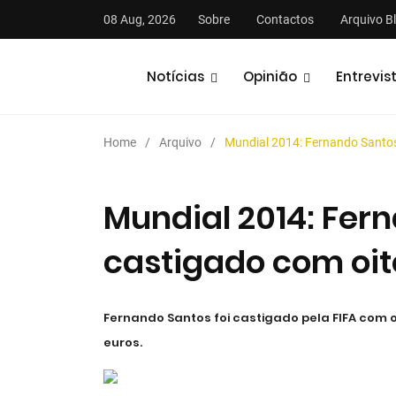
08 Aug, 2026
Sobre
Contactos
Arquivo B
Notícias
Opinião
Entrevis
Home
Arquivo
Mundial 2014: Fernando Santos
Mundial 2014: Fer
castigado com oit
Entrevistas
Fernando Santos foi castigado pela FIFA com 
euros.