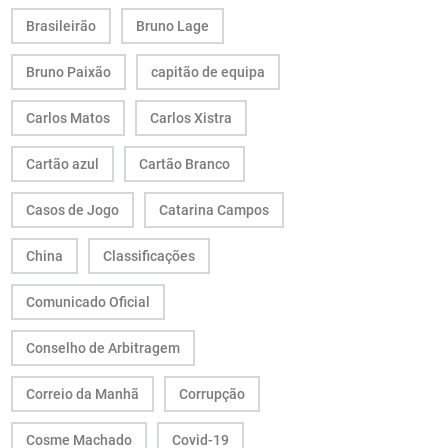
Brasileirão
Bruno Lage
Bruno Paixão
capitão de equipa
Carlos Matos
Carlos Xistra
Cartão azul
Cartão Branco
Casos de Jogo
Catarina Campos
China
Classificações
Comunicado Oficial
Conselho de Arbitragem
Correio da Manhã
Corrupção
Cosme Machado
Covid-19