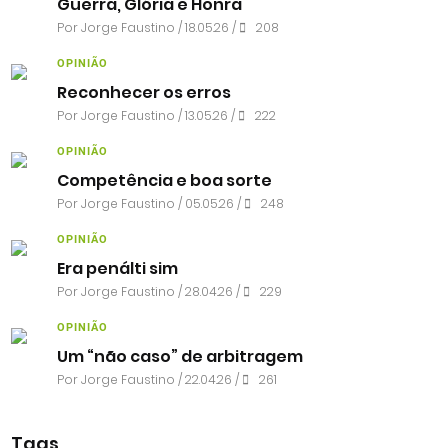
Guerra, Glória e Honra
Por
Jorge Faustino
/ 18.05.26 /
208
OPINIÃO
Reconhecer os erros
Por
Jorge Faustino
/ 13.05.26 /
222
OPINIÃO
Competência e boa sorte
Por
Jorge Faustino
/ 05.05.26 /
248
OPINIÃO
Era penálti sim
Por
Jorge Faustino
/ 28.04.26 /
229
OPINIÃO
Um “não caso” de arbitragem
Por
Jorge Faustino
/ 22.04.26 /
261
Tags