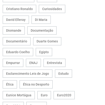
Cristiano Ronaldo
Curiosidades
David Elleray
Di Maria
Diomande
Documentação
Documentário
Duarte Gomes
Eduardo Coelho
Egipto
Empurrar
ENAJ
Entrevista
Esclarecimento Leis de Jogo
Estudo
Ética
Ética no Desporto
Eunice Mortágua
Euro
Euro2020