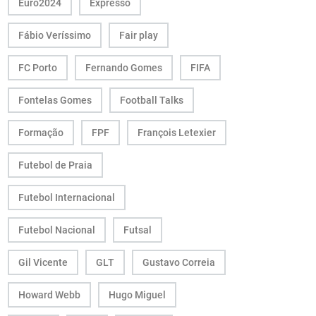
Euro2024
Expresso
Fábio Veríssimo
Fair play
FC Porto
Fernando Gomes
FIFA
Fontelas Gomes
Football Talks
Formação
FPF
François Letexier
Futebol de Praia
Futebol Internacional
Futebol Nacional
Futsal
Gil Vicente
GLT
Gustavo Correia
Howard Webb
Hugo Miguel