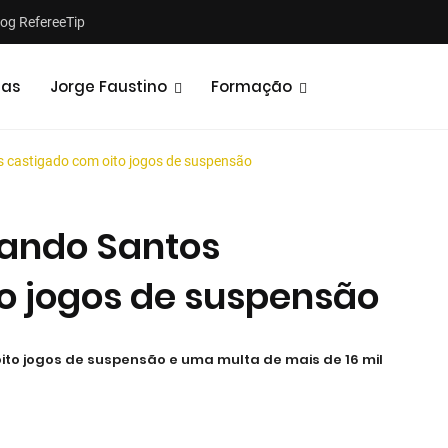
log RefereeTip
tas
Jorge Faustino
Formação
 castigado com oito jogos de suspensão
nando Santos
o jogos de suspensão
Análises
Podcasts
oito jogos de suspensão e uma multa de mais de 16 mil