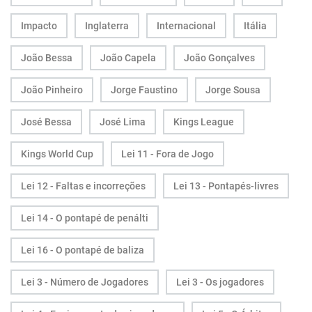
Impacto
Inglaterra
Internacional
Itália
João Bessa
João Capela
João Gonçalves
João Pinheiro
Jorge Faustino
Jorge Sousa
José Bessa
José Lima
Kings League
Kings World Cup
Lei 11 - Fora de Jogo
Lei 12 - Faltas e incorreções
Lei 13 - Pontapés-livres
Lei 14 - O pontapé de penálti
Lei 16 - O pontapé de baliza
Lei 3 - Número de Jogadores
Lei 3 - Os jogadores