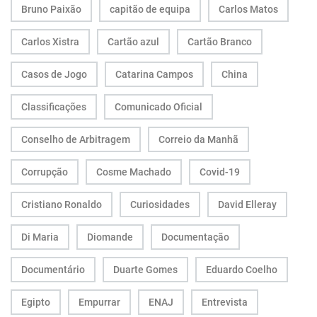
Bruno Paixão
capitão de equipa
Carlos Matos
Carlos Xistra
Cartão azul
Cartão Branco
Casos de Jogo
Catarina Campos
China
Classificações
Comunicado Oficial
Conselho de Arbitragem
Correio da Manhã
Corrupção
Cosme Machado
Covid-19
Cristiano Ronaldo
Curiosidades
David Elleray
Di Maria
Diomande
Documentação
Documentário
Duarte Gomes
Eduardo Coelho
Egipto
Empurrar
ENAJ
Entrevista