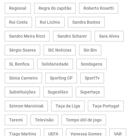
Regional
Regra do capitão
Roberto Rosetti
Rui Costa
Rui Licínio
Sandra Bastos
Sandro Meira Ricci
Sandro Scharer
Sara Alves
Sérgio Soares
SIC Notícias
Sin Bin
SL Benfica
Solidariedade
Sondagens
Sónia Carneiro
Sporting CP
SportTv
Substituições
Sugestões
Supertaça
Szimon Marciniak
Taça da Liga
Taça Portugal
Taremi
Televisão
Tempo útil de jogo
Tiago Martins
UEFA
Vanessa Gomes
VAR