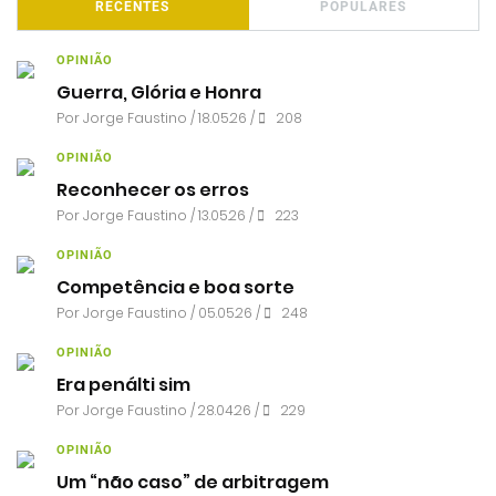
RECENTES
POPULARES
OPINIÃO
Guerra, Glória e Honra
Por
Jorge Faustino
/ 18.05.26 /
208
OPINIÃO
Reconhecer os erros
Por
Jorge Faustino
/ 13.05.26 /
223
OPINIÃO
Competência e boa sorte
Por
Jorge Faustino
/ 05.05.26 /
248
OPINIÃO
Era penálti sim
Por
Jorge Faustino
/ 28.04.26 /
229
OPINIÃO
Um “não caso” de arbitragem