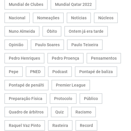
Mundial de Clubes
Mundial Qatar 2022
Nacional
Nomeações
Notícias
Núcleos
Nuno Almeida
Óbito
Ontem já era tarde
Opinião
Paulo Soares
Paulo Teixeira
Pedro Henriques
Pedro Proença
Pensamentos
Pepe
PNED
Podcast
Pontapé de baliza
Pontapé de penálti
Premier League
Preparação Física
Protocolo
Público
Quadro de árbitros
Quiz
Racismo
Raquel Vaz Pinto
Rasteira
Record