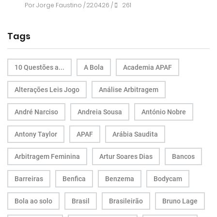
Por
Jorge Faustino
/ 22.04.26 /
261
Tags
10 Questões a...
A Bola
Academia APAF
Alterações Leis Jogo
Análise Arbitragem
André Narciso
Andreia Sousa
António Nobre
Antony Taylor
APAF
Arábia Saudita
Arbitragem Feminina
Artur Soares Dias
Bancos
Barreiras
Benfica
Benzema
Bodycam
Bola ao solo
Brasil
Brasileirão
Bruno Lage