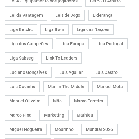
Lei 4 - Equipamento dos jogadores
Lei 5 - O Árbitro
Lei da Vantagem
Leis de Jogo
Liderança
Liga Betclic
Liga Bwin
Liga das Nações
Liga dos Campeões
Liga Europa
Liga Portugal
Liga Sabseg
Link To Leaders
Luciano Gonçalves
Luís Aguilar
Luís Castro
Luís Godinho
Man In The Middle
Manuel Mota
Manuel Oliveira
Mão
Marco Ferreira
Marco Pina
Marketing
Mathieu
Miguel Nogueira
Mourinho
Mundial 2026