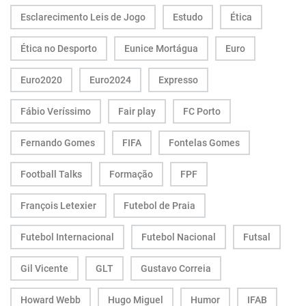
Esclarecimento Leis de Jogo
Estudo
Ética
Ética no Desporto
Eunice Mortágua
Euro
Euro2020
Euro2024
Expresso
Fábio Veríssimo
Fair play
FC Porto
Fernando Gomes
FIFA
Fontelas Gomes
Football Talks
Formação
FPF
François Letexier
Futebol de Praia
Futebol Internacional
Futebol Nacional
Futsal
Gil Vicente
GLT
Gustavo Correia
Howard Webb
Hugo Miguel
Humor
IFAB