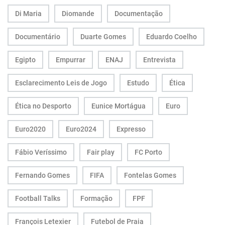
Di Maria
Diomande
Documentação
Documentário
Duarte Gomes
Eduardo Coelho
Egipto
Empurrar
ENAJ
Entrevista
Esclarecimento Leis de Jogo
Estudo
Ética
Ética no Desporto
Eunice Mortágua
Euro
Euro2020
Euro2024
Expresso
Fábio Veríssimo
Fair play
FC Porto
Fernando Gomes
FIFA
Fontelas Gomes
Football Talks
Formação
FPF
François Letexier
Futebol de Praia