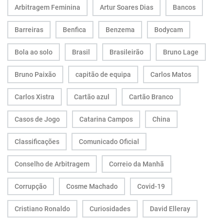
Arbitragem Feminina
Artur Soares Dias
Bancos
Barreiras
Benfica
Benzema
Bodycam
Bola ao solo
Brasil
Brasileirão
Bruno Lage
Bruno Paixão
capitão de equipa
Carlos Matos
Carlos Xistra
Cartão azul
Cartão Branco
Casos de Jogo
Catarina Campos
China
Classificações
Comunicado Oficial
Conselho de Arbitragem
Correio da Manhã
Corrupção
Cosme Machado
Covid-19
Cristiano Ronaldo
Curiosidades
David Elleray