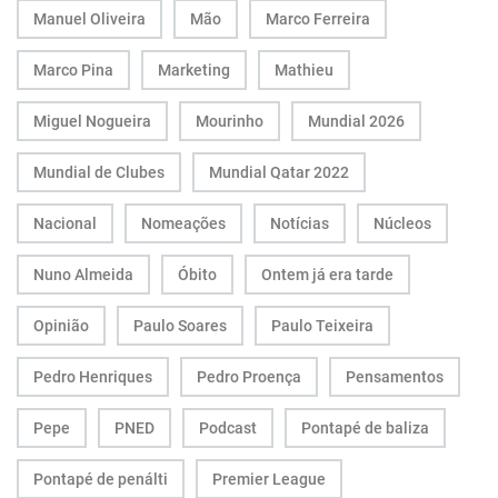
Manuel Oliveira
Mão
Marco Ferreira
Marco Pina
Marketing
Mathieu
Miguel Nogueira
Mourinho
Mundial 2026
Mundial de Clubes
Mundial Qatar 2022
Nacional
Nomeações
Notícias
Núcleos
Nuno Almeida
Óbito
Ontem já era tarde
Opinião
Paulo Soares
Paulo Teixeira
Pedro Henriques
Pedro Proença
Pensamentos
Pepe
PNED
Podcast
Pontapé de baliza
Pontapé de penálti
Premier League