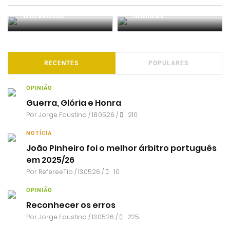
Entrevistas
Análises
RECENTES
POPULARES
OPINIÃO
Guerra, Glória e Honra
Por
Jorge Faustino
/ 18.05.26 /
210
NOTÍCIA
João Pinheiro foi o melhor árbitro português
em 2025/26
Por RefereeTip / 13.05.26 /
10
OPINIÃO
Reconhecer os erros
Por
Jorge Faustino
/ 13.05.26 /
225