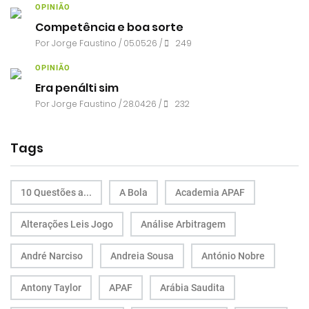
OPINIÃO
Competência e boa sorte
Por
Jorge Faustino
/ 05.05.26 /
249
OPINIÃO
Era penálti sim
Por
Jorge Faustino
/ 28.04.26 /
232
Tags
10 Questões a...
A Bola
Academia APAF
Alterações Leis Jogo
Análise Arbitragem
André Narciso
Andreia Sousa
António Nobre
Antony Taylor
APAF
Arábia Saudita