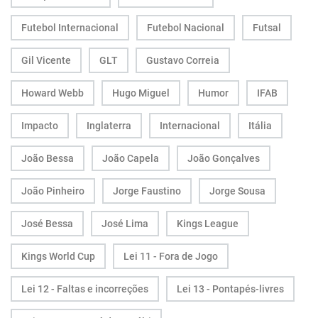
Futebol Internacional
Futebol Nacional
Futsal
Gil Vicente
GLT
Gustavo Correia
Howard Webb
Hugo Miguel
Humor
IFAB
Impacto
Inglaterra
Internacional
Itália
João Bessa
João Capela
João Gonçalves
João Pinheiro
Jorge Faustino
Jorge Sousa
José Bessa
José Lima
Kings League
Kings World Cup
Lei 11 - Fora de Jogo
Lei 12 - Faltas e incorreções
Lei 13 - Pontapés-livres