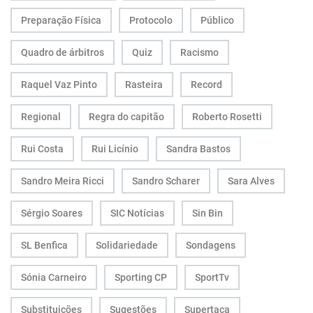
Preparação Física
Protocolo
Público
Quadro de árbitros
Quiz
Racismo
Raquel Vaz Pinto
Rasteira
Record
Regional
Regra do capitão
Roberto Rosetti
Rui Costa
Rui Licínio
Sandra Bastos
Sandro Meira Ricci
Sandro Scharer
Sara Alves
Sérgio Soares
SIC Notícias
Sin Bin
SL Benfica
Solidariedade
Sondagens
Sónia Carneiro
Sporting CP
SportTv
Substituições
Sugestões
Supertaça