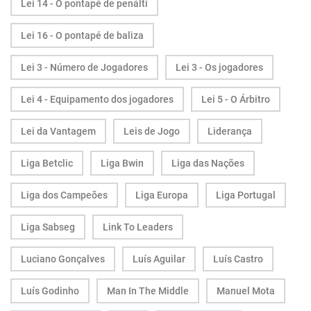
Lei 14 - O pontapé de penálti
Lei 16 - O pontapé de baliza
Lei 3 - Número de Jogadores
Lei 3 - Os jogadores
Lei 4 - Equipamento dos jogadores
Lei 5 - O Árbitro
Lei da Vantagem
Leis de Jogo
Liderança
Liga Betclic
Liga Bwin
Liga das Nações
Liga dos Campeões
Liga Europa
Liga Portugal
Liga Sabseg
Link To Leaders
Luciano Gonçalves
Luís Aguilar
Luís Castro
Luís Godinho
Man In The Middle
Manuel Mota