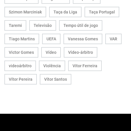
Szimon Marciniak
Taça da Liga
Taça Portugal
Taremi
Televisão
Tempo útil de jogo
Tiago Martins
UEFA
Vanessa Gomes
VAR
Victor Gomes
Vídeo
Vídeo-árbitro
videoárbitro
Violência
Vitor Ferreira
Vítor Pereira
Vítor Santos