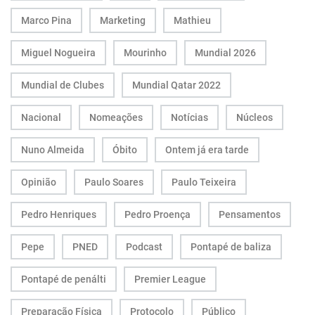
Marco Pina
Marketing
Mathieu
Miguel Nogueira
Mourinho
Mundial 2026
Mundial de Clubes
Mundial Qatar 2022
Nacional
Nomeações
Notícias
Núcleos
Nuno Almeida
Óbito
Ontem já era tarde
Opinião
Paulo Soares
Paulo Teixeira
Pedro Henriques
Pedro Proença
Pensamentos
Pepe
PNED
Podcast
Pontapé de baliza
Pontapé de penálti
Premier League
Preparação Física
Protocolo
Público