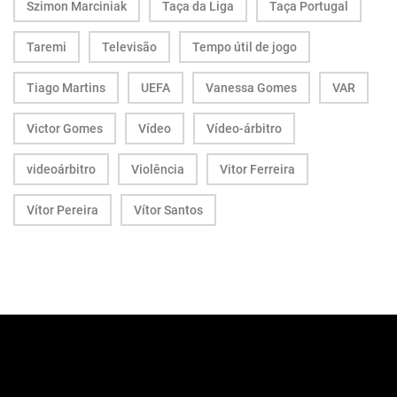
Szimon Marciniak
Taça da Liga
Taça Portugal
Taremi
Televisão
Tempo útil de jogo
Tiago Martins
UEFA
Vanessa Gomes
VAR
Victor Gomes
Vídeo
Vídeo-árbitro
videoárbitro
Violência
Vitor Ferreira
Vítor Pereira
Vítor Santos