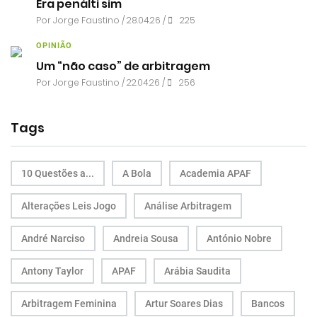
Era penálti sim
Por
Jorge Faustino
/ 28.04.26 /
225
OPINIÃO
Um “não caso” de arbitragem
Por
Jorge Faustino
/ 22.04.26 /
256
Tags
10 Questões a...
A Bola
Academia APAF
Alterações Leis Jogo
Análise Arbitragem
André Narciso
Andreia Sousa
António Nobre
Antony Taylor
APAF
Arábia Saudita
Arbitragem Feminina
Artur Soares Dias
Bancos