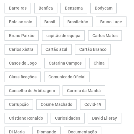
Barreiras
Benfica
Benzema
Bodycam
Bola ao solo
Brasil
Brasileirão
Bruno Lage
Bruno Paixão
capitão de equipa
Carlos Matos
Carlos Xistra
Cartão azul
Cartão Branco
Casos de Jogo
Catarina Campos
China
Classificações
Comunicado Oficial
Conselho de Arbitragem
Correio da Manhã
Corrupção
Cosme Machado
Covid-19
Cristiano Ronaldo
Curiosidades
David Elleray
Di Maria
Diomande
Documentação