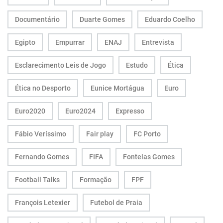
Documentário
Duarte Gomes
Eduardo Coelho
Egipto
Empurrar
ENAJ
Entrevista
Esclarecimento Leis de Jogo
Estudo
Ética
Ética no Desporto
Eunice Mortágua
Euro
Euro2020
Euro2024
Expresso
Fábio Veríssimo
Fair play
FC Porto
Fernando Gomes
FIFA
Fontelas Gomes
Football Talks
Formação
FPF
François Letexier
Futebol de Praia