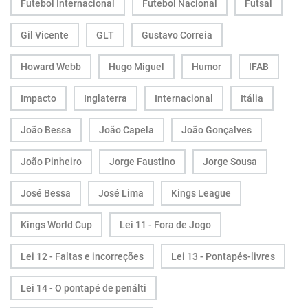
Futebol Internacional
Futebol Nacional
Futsal
Gil Vicente
GLT
Gustavo Correia
Howard Webb
Hugo Miguel
Humor
IFAB
Impacto
Inglaterra
Internacional
Itália
João Bessa
João Capela
João Gonçalves
João Pinheiro
Jorge Faustino
Jorge Sousa
José Bessa
José Lima
Kings League
Kings World Cup
Lei 11 - Fora de Jogo
Lei 12 - Faltas e incorreções
Lei 13 - Pontapés-livres
Lei 14 - O pontapé de penálti