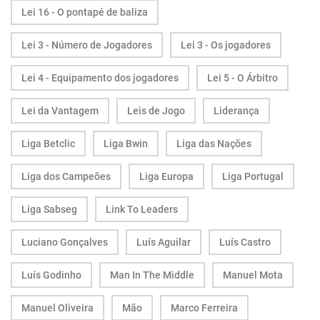
Lei 16 - O pontapé de baliza
Lei 3 - Número de Jogadores
Lei 3 - Os jogadores
Lei 4 - Equipamento dos jogadores
Lei 5 - O Árbitro
Lei da Vantagem
Leis de Jogo
Liderança
Liga Betclic
Liga Bwin
Liga das Nações
Liga dos Campeões
Liga Europa
Liga Portugal
Liga Sabseg
Link To Leaders
Luciano Gonçalves
Luís Aguilar
Luís Castro
Luís Godinho
Man In The Middle
Manuel Mota
Manuel Oliveira
Mão
Marco Ferreira