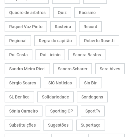
Quadro de árbitros
Quiz
Racismo
Raquel Vaz Pinto
Rasteira
Record
Regional
Regra do capitão
Roberto Rosetti
Rui Costa
Rui Licínio
Sandra Bastos
Sandro Meira Ricci
Sandro Scharer
Sara Alves
Sérgio Soares
SIC Notícias
Sin Bin
SL Benfica
Solidariedade
Sondagens
Sónia Carneiro
Sporting CP
SportTv
Substituições
Sugestões
Supertaça