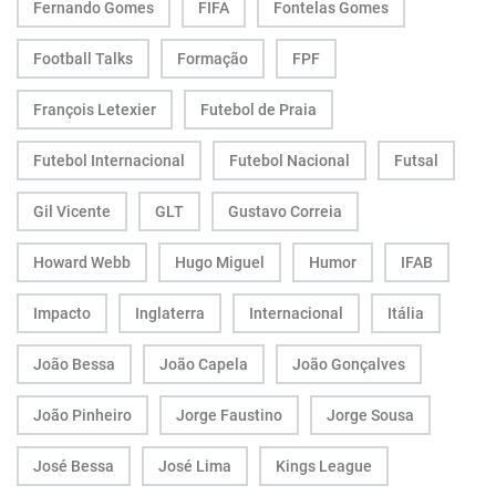
Fernando Gomes
FIFA
Fontelas Gomes
Football Talks
Formação
FPF
François Letexier
Futebol de Praia
Futebol Internacional
Futebol Nacional
Futsal
Gil Vicente
GLT
Gustavo Correia
Howard Webb
Hugo Miguel
Humor
IFAB
Impacto
Inglaterra
Internacional
Itália
João Bessa
João Capela
João Gonçalves
João Pinheiro
Jorge Faustino
Jorge Sousa
José Bessa
José Lima
Kings League