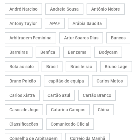
André Narciso
Andreia Sousa
António Nobre
Antony Taylor
APAF
Arábia Saudita
Arbitragem Feminina
Artur Soares Dias
Bancos
Barreiras
Benfica
Benzema
Bodycam
Bola ao solo
Brasil
Brasileirão
Bruno Lage
Bruno Paixão
capitão de equipa
Carlos Matos
Carlos Xistra
Cartão azul
Cartão Branco
Casos de Jogo
Catarina Campos
China
Classificações
Comunicado Oficial
Conselho de Arbitragem
Correio da Manhã