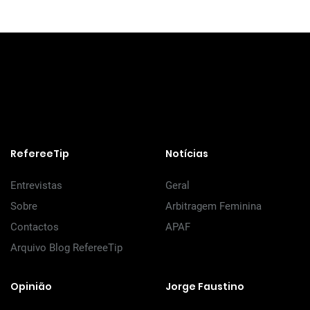
RefereeTip
Notícias
Entrevistas
Geral
Sobre
Arbitragem Feminina
Contactos
APAF
Arquivo Blog RefereeTip
Opinião
Jorge Faustino