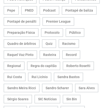
Pepe
PNED
Podcast
Pontapé de baliza
Pontapé de penálti
Premier League
Preparação Física
Protocolo
Público
Quadro de árbitros
Quiz
Racismo
Raquel Vaz Pinto
Rasteira
Record
Regional
Regra do capitão
Roberto Rosetti
Rui Costa
Rui Licínio
Sandra Bastos
Sandro Meira Ricci
Sandro Scharer
Sara Alves
Sérgio Soares
SIC Notícias
Sin Bin