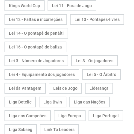
Kings World Cup
Lei 11 - Fora de Jogo
Lei 12 - Faltas e incorreções
Lei 13 - Pontapés-livres
Lei 14 - O pontapé de penálti
Lei 16 - O pontapé de baliza
Lei 3 - Número de Jogadores
Lei 3 - Os jogadores
Lei 4 - Equipamento dos jogadores
Lei 5 - O Árbitro
Lei da Vantagem
Leis de Jogo
Liderança
Liga Betclic
Liga Bwin
Liga das Nações
Liga dos Campeões
Liga Europa
Liga Portugal
Liga Sabseg
Link To Leaders