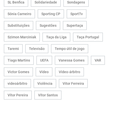
SL Benfica
Solidariedade
Sondagens
Sónia Carneiro
Sporting CP
SportTv
Substituições
Sugestões
Supertaça
Szimon Marciniak
Taça da Liga
Taça Portugal
Taremi
Televisão
Tempo útil de jogo
Tiago Martins
UEFA
Vanessa Gomes
VAR
Victor Gomes
Vídeo
Vídeo-árbitro
videoárbitro
Violência
Vitor Ferreira
Vítor Pereira
Vítor Santos