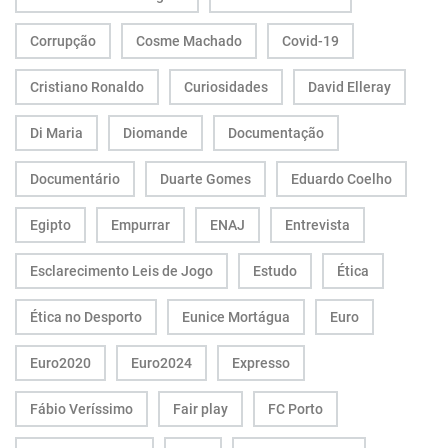
Corrupção
Cosme Machado
Covid-19
Cristiano Ronaldo
Curiosidades
David Elleray
Di Maria
Diomande
Documentação
Documentário
Duarte Gomes
Eduardo Coelho
Egipto
Empurrar
ENAJ
Entrevista
Esclarecimento Leis de Jogo
Estudo
Ética
Ética no Desporto
Eunice Mortágua
Euro
Euro2020
Euro2024
Expresso
Fábio Veríssimo
Fair play
FC Porto