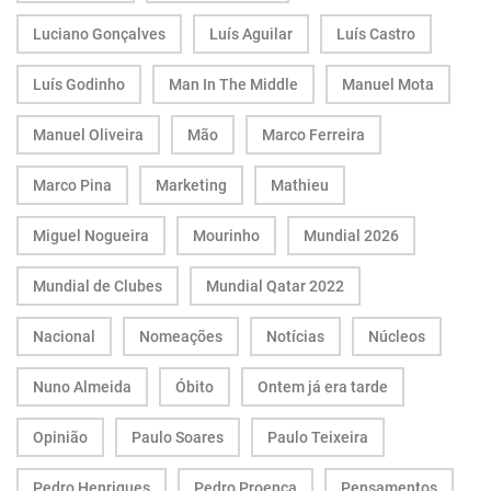
Luciano Gonçalves
Luís Aguilar
Luís Castro
Luís Godinho
Man In The Middle
Manuel Mota
Manuel Oliveira
Mão
Marco Ferreira
Marco Pina
Marketing
Mathieu
Miguel Nogueira
Mourinho
Mundial 2026
Mundial de Clubes
Mundial Qatar 2022
Nacional
Nomeações
Notícias
Núcleos
Nuno Almeida
Óbito
Ontem já era tarde
Opinião
Paulo Soares
Paulo Teixeira
Pedro Henriques
Pedro Proença
Pensamentos