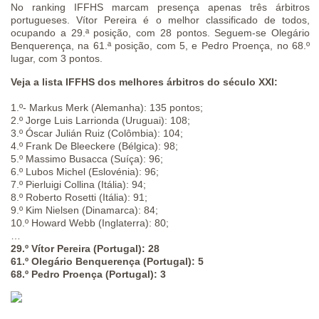
No ranking IFFHS marcam presença apenas três árbitros
portugueses. Vítor Pereira é o melhor classificado de todos,
ocupando a 29.ª posição, com 28 pontos. Seguem-se Olegário
Benquerença, na 61.ª posição, com 5, e Pedro Proença, no 68.º
lugar, com 3 pontos.
Veja a lista IFFHS dos melhores árbitros do século XXI:
1.º- Markus Merk (Alemanha): 135 pontos;
2.º Jorge Luis Larrionda (Uruguai): 108;
3.º Óscar Julián Ruiz (Colômbia): 104;
4.º Frank De Bleeckere (Bélgica): 98;
5.º Massimo Busacca (Suíça): 96;
6.º Lubos Michel (Eslovénia): 96;
7.º Pierluigi Collina (Itália): 94;
8.º Roberto Rosetti (Itália): 91;
9.º Kim Nielsen (Dinamarca): 84;
10.º Howard Webb (Inglaterra): 80;
…
29.º Vítor Pereira (Portugal): 28
61.º Olegário Benquerença (Portugal): 5
68.º Pedro Proença (Portugal): 3