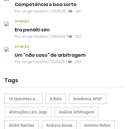
Competência e boa sorte
Por
Jorge Faustino
/ 05.05.26 /
241
OPINIÃO
Era penálti sim
Por
Jorge Faustino
/ 28.04.26 /
223
OPINIÃO
Um “não caso” de arbitragem
Por
Jorge Faustino
/ 22.04.26 /
253
Tags
10 Questões a...
A Bola
Academia APAF
Alterações Leis Jogo
Análise Arbitragem
André Narciso
Andreia Sousa
António Nobre