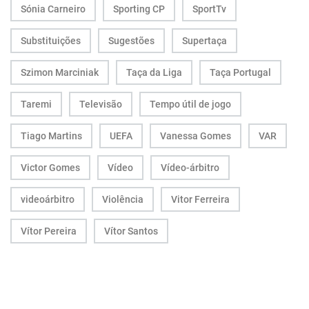
Sónia Carneiro
Sporting CP
SportTv
Substituições
Sugestões
Supertaça
Szimon Marciniak
Taça da Liga
Taça Portugal
Taremi
Televisão
Tempo útil de jogo
Tiago Martins
UEFA
Vanessa Gomes
VAR
Victor Gomes
Vídeo
Vídeo-árbitro
videoárbitro
Violência
Vitor Ferreira
Vítor Pereira
Vítor Santos