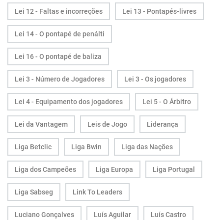
Lei 12 - Faltas e incorreções
Lei 13 - Pontapés-livres
Lei 14 - O pontapé de penálti
Lei 16 - O pontapé de baliza
Lei 3 - Número de Jogadores
Lei 3 - Os jogadores
Lei 4 - Equipamento dos jogadores
Lei 5 - O Árbitro
Lei da Vantagem
Leis de Jogo
Liderança
Liga Betclic
Liga Bwin
Liga das Nações
Liga dos Campeões
Liga Europa
Liga Portugal
Liga Sabseg
Link To Leaders
Luciano Gonçalves
Luís Aguilar
Luís Castro