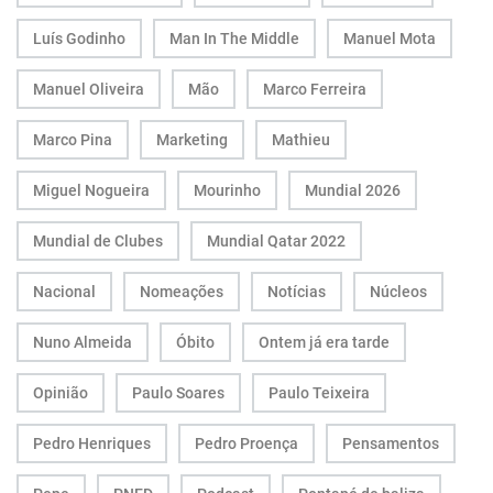
Luís Godinho
Man In The Middle
Manuel Mota
Manuel Oliveira
Mão
Marco Ferreira
Marco Pina
Marketing
Mathieu
Miguel Nogueira
Mourinho
Mundial 2026
Mundial de Clubes
Mundial Qatar 2022
Nacional
Nomeações
Notícias
Núcleos
Nuno Almeida
Óbito
Ontem já era tarde
Opinião
Paulo Soares
Paulo Teixeira
Pedro Henriques
Pedro Proença
Pensamentos