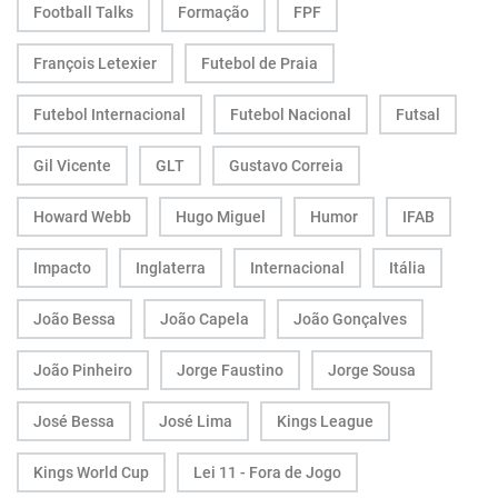
Football Talks
Formação
FPF
François Letexier
Futebol de Praia
Futebol Internacional
Futebol Nacional
Futsal
Gil Vicente
GLT
Gustavo Correia
Howard Webb
Hugo Miguel
Humor
IFAB
Impacto
Inglaterra
Internacional
Itália
João Bessa
João Capela
João Gonçalves
João Pinheiro
Jorge Faustino
Jorge Sousa
José Bessa
José Lima
Kings League
Kings World Cup
Lei 11 - Fora de Jogo