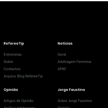
RefereeTip
Notícias
Entrevistas
Geral
Sobre
Arbitragem Feminina
Contactos
APAF
Arquivo Blog RefereeTip
Opinião
Jorge Faustino
Artigos de Opinião
Sobre Jorge Faustino