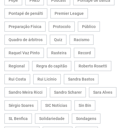
Pepe
PNED
Podcast
Pontapé de baliza
Pontapé de penálti
Premier League
Preparação Física
Protocolo
Público
Quadro de árbitros
Quiz
Racismo
Raquel Vaz Pinto
Rasteira
Record
Regional
Regra do capitão
Roberto Rosetti
Rui Costa
Rui Licínio
Sandra Bastos
Sandro Meira Ricci
Sandro Scharer
Sara Alves
Sérgio Soares
SIC Notícias
Sin Bin
SL Benfica
Solidariedade
Sondagens