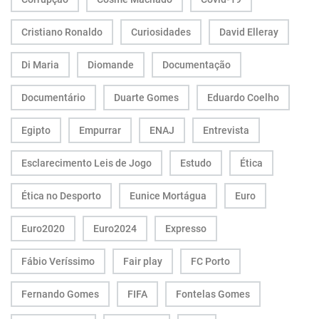
Cristiano Ronaldo
Curiosidades
David Elleray
Di Maria
Diomande
Documentação
Documentário
Duarte Gomes
Eduardo Coelho
Egipto
Empurrar
ENAJ
Entrevista
Esclarecimento Leis de Jogo
Estudo
Ética
Ética no Desporto
Eunice Mortágua
Euro
Euro2020
Euro2024
Expresso
Fábio Veríssimo
Fair play
FC Porto
Fernando Gomes
FIFA
Fontelas Gomes