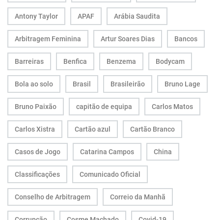
Antony Taylor
APAF
Arábia Saudita
Arbitragem Feminina
Artur Soares Dias
Bancos
Barreiras
Benfica
Benzema
Bodycam
Bola ao solo
Brasil
Brasileirão
Bruno Lage
Bruno Paixão
capitão de equipa
Carlos Matos
Carlos Xistra
Cartão azul
Cartão Branco
Casos de Jogo
Catarina Campos
China
Classificações
Comunicado Oficial
Conselho de Arbitragem
Correio da Manhã
Corrupção
Cosme Machado
Covid-19