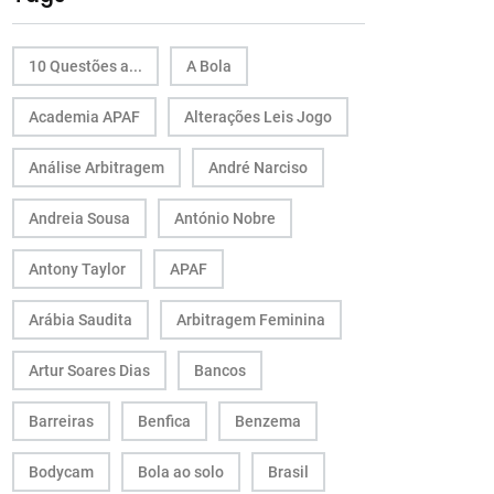
10 Questões a...
A Bola
Academia APAF
Alterações Leis Jogo
Análise Arbitragem
André Narciso
Andreia Sousa
António Nobre
Antony Taylor
APAF
Arábia Saudita
Arbitragem Feminina
Artur Soares Dias
Bancos
Barreiras
Benfica
Benzema
Bodycam
Bola ao solo
Brasil