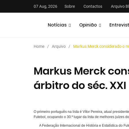
07 Aug, 2026
Sobre
Contactos
Arquivo B
Notícias
Opinião
Entrevis
Home
Arquivo
Markus Merck considerado o mel
Markus Merck con
árbitro do séc. XXI
stas
Análises
Podcasts
O primeiro português na lista é Vítor Pereira, atual presid
Futebol, ocupando o 30.º lugar da lista de melhores juízes d
A Federação Internacional de História e Estatística do 