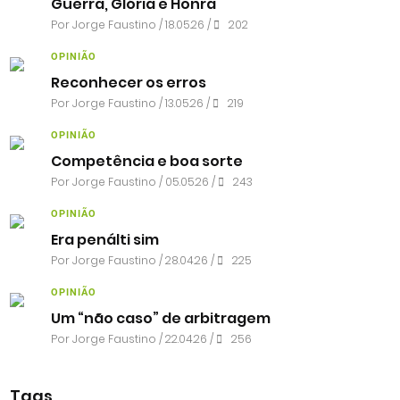
Guerra, Glória e Honra
Por
Jorge Faustino
/ 18.05.26 /
202
OPINIÃO
Reconhecer os erros
Por
Jorge Faustino
/ 13.05.26 /
219
OPINIÃO
Competência e boa sorte
Por
Jorge Faustino
/ 05.05.26 /
243
OPINIÃO
Era penálti sim
Por
Jorge Faustino
/ 28.04.26 /
225
OPINIÃO
Um “não caso” de arbitragem
Por
Jorge Faustino
/ 22.04.26 /
256
Tags