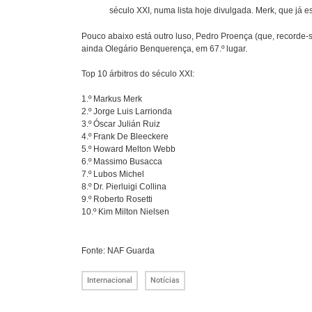
século XXI, numa lista hoje divulgada. Merk, que já es
Pouco abaixo está outro luso, Pedro Proença (que, recorde-se,
ainda Olegário Benquerença, em 67.º lugar.
Top 10 árbitros do século XXI:
1.º Markus Merk
2.º Jorge Luis Larrionda
3.º Óscar Julián Ruiz
4.º Frank De Bleeckere
5.º Howard Melton Webb
6.º Massimo Busacca
7.º Lubos Michel
8.º Dr. Pierluigi Collina
9.º Roberto Rosetti
10.º Kim Milton Nielsen
Fonte: NAF Guarda
Internacional
Notícias