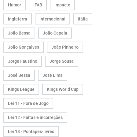
Humor
IFAB
Impacto
Inglaterra
Internacional
Itália
João Bessa
João Capela
João Gonçalves
João Pinheiro
Jorge Faustino
Jorge Sousa
José Bessa
José Lima
Kings League
Kings World Cup
Lei 11 - Fora de Jogo
Lei 12 - Faltas e incorreções
Lei 13 - Pontapés-livres