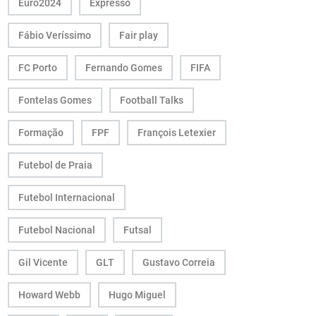
Euro2024
Expresso
Fábio Veríssimo
Fair play
FC Porto
Fernando Gomes
FIFA
Fontelas Gomes
Football Talks
Formação
FPF
François Letexier
Futebol de Praia
Futebol Internacional
Futebol Nacional
Futsal
Gil Vicente
GLT
Gustavo Correia
Howard Webb
Hugo Miguel