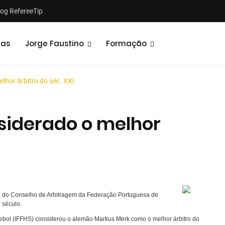
log RefereeTip
tas
Jorge Faustino
Formação
hor árbitro do séc. XXI
siderado o melhor
Notícias
Opiniões
ente do Conselho de Arbitragem da Federação Portuguesa de
o século.
Futebol (IFFHS) considerou o alemão Markus Merk como o melhor árbitro do