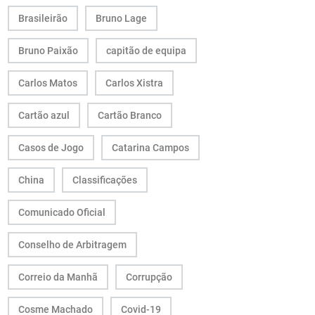
Brasileirão
Bruno Lage
Bruno Paixão
capitão de equipa
Carlos Matos
Carlos Xistra
Cartão azul
Cartão Branco
Casos de Jogo
Catarina Campos
China
Classificações
Comunicado Oficial
Conselho de Arbitragem
Correio da Manhã
Corrupção
Cosme Machado
Covid-19