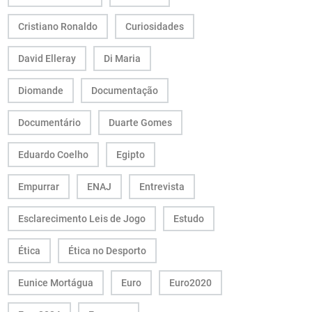
Cristiano Ronaldo
Curiosidades
David Elleray
Di Maria
Diomande
Documentação
Documentário
Duarte Gomes
Eduardo Coelho
Egipto
Empurrar
ENAJ
Entrevista
Esclarecimento Leis de Jogo
Estudo
Ética
Ética no Desporto
Eunice Mortágua
Euro
Euro2020