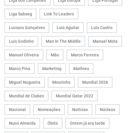
Liga dos Campeões
Liga Europa
Liga Portugal
Liga Sabseg
Link To Leaders
Luciano Gonçalves
Luís Aguilar
Luís Castro
Luís Godinho
Man In The Middle
Manuel Mota
Manuel Oliveira
Mão
Marco Ferreira
Marco Pina
Marketing
Mathieu
Miguel Nogueira
Mourinho
Mundial 2026
Mundial de Clubes
Mundial Qatar 2022
Nacional
Nomeações
Notícias
Núcleos
Nuno Almeida
Óbito
Ontem já era tarde