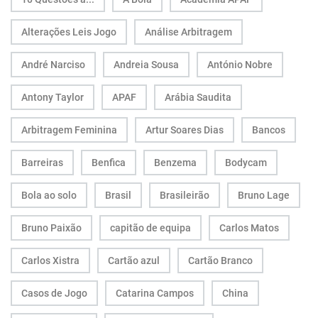
Alterações Leis Jogo
Análise Arbitragem
André Narciso
Andreia Sousa
António Nobre
Antony Taylor
APAF
Arábia Saudita
Arbitragem Feminina
Artur Soares Dias
Bancos
Barreiras
Benfica
Benzema
Bodycam
Bola ao solo
Brasil
Brasileirão
Bruno Lage
Bruno Paixão
capitão de equipa
Carlos Matos
Carlos Xistra
Cartão azul
Cartão Branco
Casos de Jogo
Catarina Campos
China