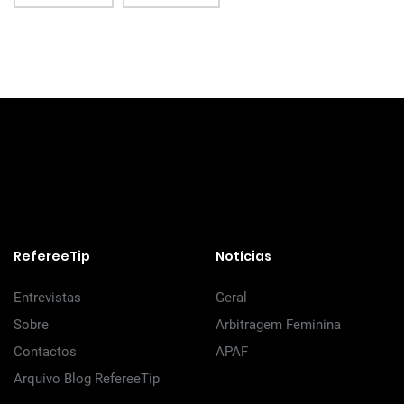
RefereeTip
Notícias
Entrevistas
Geral
Sobre
Arbitragem Feminina
Contactos
APAF
Arquivo Blog RefereeTip