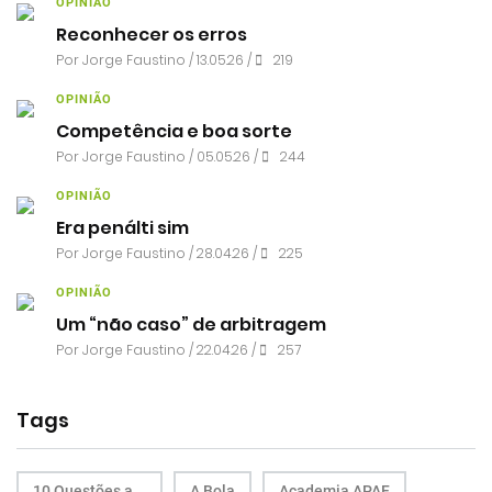
OPINIÃO
Reconhecer os erros
Por
Jorge Faustino
/ 13.05.26 /
219
OPINIÃO
Competência e boa sorte
Por
Jorge Faustino
/ 05.05.26 /
244
OPINIÃO
Era penálti sim
Por
Jorge Faustino
/ 28.04.26 /
225
OPINIÃO
Um “não caso” de arbitragem
Por
Jorge Faustino
/ 22.04.26 /
257
Tags
10 Questões a...
A Bola
Academia APAF