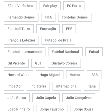
Fábio Veríssimo
Fair play
FC Porto
Fernando Gomes
FIFA
Fontelas Gomes
Football Talks
Formação
FPF
François Letexier
Futebol de Praia
Futebol Internacional
Futebol Nacional
Futsal
Gil Vicente
GLT
Gustavo Correia
Howard Webb
Hugo Miguel
Humor
IFAB
Impacto
Inglaterra
Internacional
Itália
João Bessa
João Capela
João Gonçalves
João Pinheiro
Jorge Faustino
Jorge Sousa