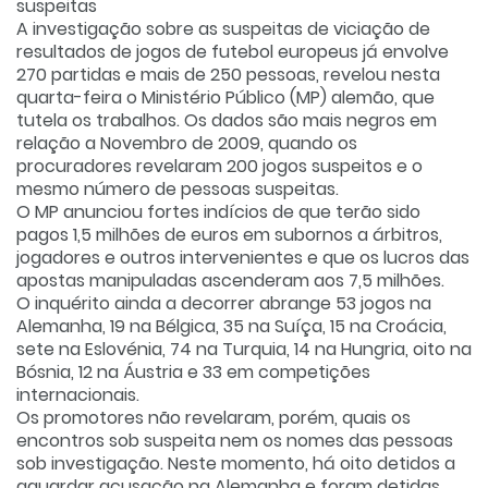
suspeitas
A investigação sobre as suspeitas de viciação de
resultados de jogos de futebol europeus já envolve
270 partidas e mais de 250 pessoas, revelou nesta
quarta-feira o Ministério Público (MP) alemão, que
tutela os trabalhos. Os dados são mais negros em
relação a Novembro de 2009, quando os
procuradores revelaram 200 jogos suspeitos e o
mesmo número de pessoas suspeitas.
O MP anunciou fortes indícios de que terão sido
pagos 1,5 milhões de euros em subornos a árbitros,
jogadores e outros intervenientes e que os lucros das
apostas manipuladas ascenderam aos 7,5 milhões.
O inquérito ainda a decorrer abrange 53 jogos na
Alemanha, 19 na Bélgica, 35 na Suíça, 15 na Croácia,
sete na Eslovénia, 74 na Turquia, 14 na Hungria, oito na
Bósnia, 12 na Áustria e 33 em competições
internacionais.
O
s promotores não revelaram, porém, quais os
encontros sob suspeita nem os nomes das pessoas
sob investigação. Neste momento, há oito detidos a
aguardar acusação na Alemanha e foram detidas