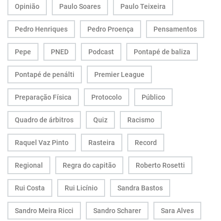
Opinião
Paulo Soares
Paulo Teixeira
Pedro Henriques
Pedro Proença
Pensamentos
Pepe
PNED
Podcast
Pontapé de baliza
Pontapé de penálti
Premier League
Preparação Física
Protocolo
Público
Quadro de árbitros
Quiz
Racismo
Raquel Vaz Pinto
Rasteira
Record
Regional
Regra do capitão
Roberto Rosetti
Rui Costa
Rui Licínio
Sandra Bastos
Sandro Meira Ricci
Sandro Scharer
Sara Alves