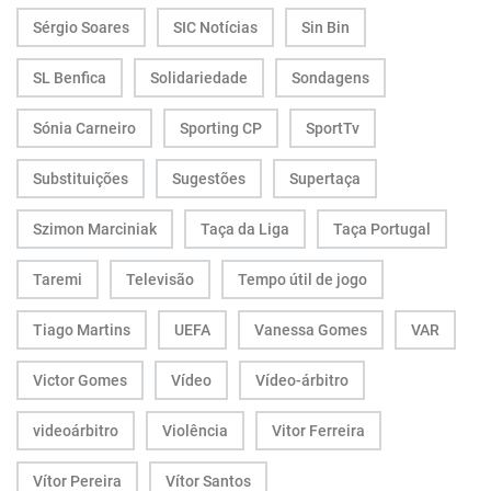
Sérgio Soares
SIC Notícias
Sin Bin
SL Benfica
Solidariedade
Sondagens
Sónia Carneiro
Sporting CP
SportTv
Substituições
Sugestões
Supertaça
Szimon Marciniak
Taça da Liga
Taça Portugal
Taremi
Televisão
Tempo útil de jogo
Tiago Martins
UEFA
Vanessa Gomes
VAR
Victor Gomes
Vídeo
Vídeo-árbitro
videoárbitro
Violência
Vitor Ferreira
Vítor Pereira
Vítor Santos