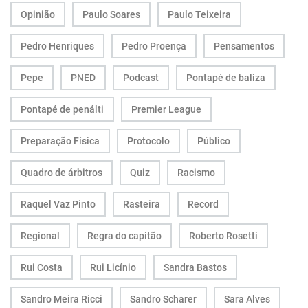
Opinião
Paulo Soares
Paulo Teixeira
Pedro Henriques
Pedro Proença
Pensamentos
Pepe
PNED
Podcast
Pontapé de baliza
Pontapé de penálti
Premier League
Preparação Física
Protocolo
Público
Quadro de árbitros
Quiz
Racismo
Raquel Vaz Pinto
Rasteira
Record
Regional
Regra do capitão
Roberto Rosetti
Rui Costa
Rui Licínio
Sandra Bastos
Sandro Meira Ricci
Sandro Scharer
Sara Alves