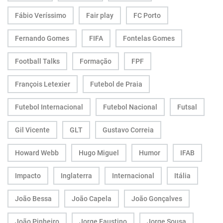
Fábio Veríssimo
Fair play
FC Porto
Fernando Gomes
FIFA
Fontelas Gomes
Football Talks
Formação
FPF
François Letexier
Futebol de Praia
Futebol Internacional
Futebol Nacional
Futsal
Gil Vicente
GLT
Gustavo Correia
Howard Webb
Hugo Miguel
Humor
IFAB
Impacto
Inglaterra
Internacional
Itália
João Bessa
João Capela
João Gonçalves
João Pinheiro
Jorge Faustino
Jorge Sousa