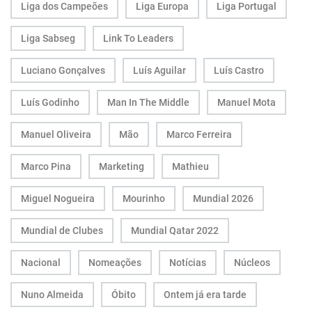
Liga dos Campeões
Liga Europa
Liga Portugal
Liga Sabseg
Link To Leaders
Luciano Gonçalves
Luís Aguilar
Luís Castro
Luís Godinho
Man In The Middle
Manuel Mota
Manuel Oliveira
Mão
Marco Ferreira
Marco Pina
Marketing
Mathieu
Miguel Nogueira
Mourinho
Mundial 2026
Mundial de Clubes
Mundial Qatar 2022
Nacional
Nomeações
Notícias
Núcleos
Nuno Almeida
Óbito
Ontem já era tarde