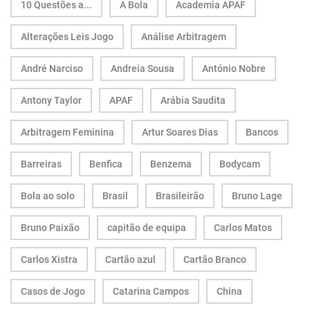
10 Questões a...
A Bola
Academia APAF
Alterações Leis Jogo
Análise Arbitragem
André Narciso
Andreia Sousa
António Nobre
Antony Taylor
APAF
Arábia Saudita
Arbitragem Feminina
Artur Soares Dias
Bancos
Barreiras
Benfica
Benzema
Bodycam
Bola ao solo
Brasil
Brasileirão
Bruno Lage
Bruno Paixão
capitão de equipa
Carlos Matos
Carlos Xistra
Cartão azul
Cartão Branco
Casos de Jogo
Catarina Campos
China