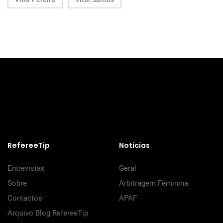
RefereeTip
Notícias
Entrevistas
Geral
Sobre
Arbitragem Feminina
Contactos
APAF
Arquivo Blog RefereeTip