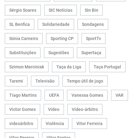
Sérgio Soares
SIC Notícias
Sin Bin
SL Benfica
Solidariedade
Sondagens
Sónia Carneiro
Sporting CP
SportTv
Substituições
Sugestões
Supertaça
Szimon Marciniak
Taça da Liga
Taça Portugal
Taremi
Televisão
Tempo útil de jogo
Tiago Martins
UEFA
Vanessa Gomes
VAR
Victor Gomes
Vídeo
Vídeo-árbitro
videoárbitro
Violência
Vitor Ferreira
Vítor Pereira
Vítor Santos