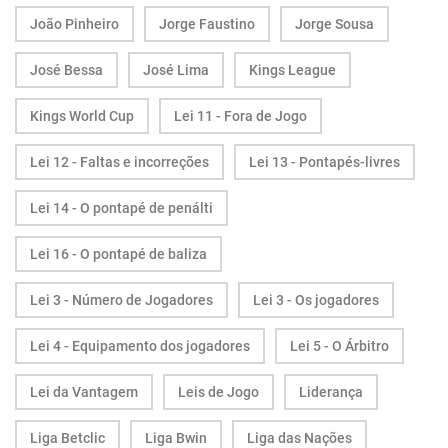
João Pinheiro
Jorge Faustino
Jorge Sousa
José Bessa
José Lima
Kings League
Kings World Cup
Lei 11 - Fora de Jogo
Lei 12 - Faltas e incorreções
Lei 13 - Pontapés-livres
Lei 14 - O pontapé de penálti
Lei 16 - O pontapé de baliza
Lei 3 - Número de Jogadores
Lei 3 - Os jogadores
Lei 4 - Equipamento dos jogadores
Lei 5 - O Árbitro
Lei da Vantagem
Leis de Jogo
Liderança
Liga Betclic
Liga Bwin
Liga das Nações