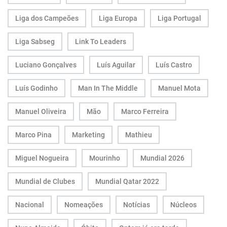
Liga dos Campeões
Liga Europa
Liga Portugal
Liga Sabseg
Link To Leaders
Luciano Gonçalves
Luís Aguilar
Luís Castro
Luís Godinho
Man In The Middle
Manuel Mota
Manuel Oliveira
Mão
Marco Ferreira
Marco Pina
Marketing
Mathieu
Miguel Nogueira
Mourinho
Mundial 2026
Mundial de Clubes
Mundial Qatar 2022
Nacional
Nomeações
Notícias
Núcleos