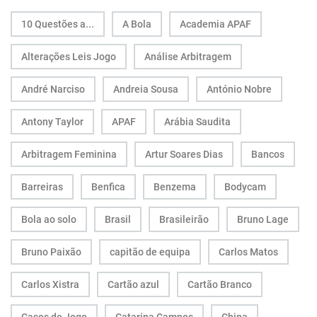
10 Questões a...
A Bola
Academia APAF
Alterações Leis Jogo
Análise Arbitragem
André Narciso
Andreia Sousa
António Nobre
Antony Taylor
APAF
Arábia Saudita
Arbitragem Feminina
Artur Soares Dias
Bancos
Barreiras
Benfica
Benzema
Bodycam
Bola ao solo
Brasil
Brasileirão
Bruno Lage
Bruno Paixão
capitão de equipa
Carlos Matos
Carlos Xistra
Cartão azul
Cartão Branco