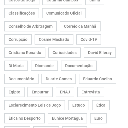
Casos de Jogo
Catarina Campos
China
Classificações
Comunicado Oficial
Conselho de Arbitragem
Correio da Manhã
Corrupção
Cosme Machado
Covid-19
Cristiano Ronaldo
Curiosidades
David Elleray
Di Maria
Diomande
Documentação
Documentário
Duarte Gomes
Eduardo Coelho
Egipto
Empurrar
ENAJ
Entrevista
Esclarecimento Leis de Jogo
Estudo
Ética
Ética no Desporto
Eunice Mortágua
Euro