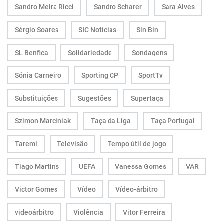
Sandro Meira Ricci
Sandro Scharer
Sara Alves
Sérgio Soares
SIC Notícias
Sin Bin
SL Benfica
Solidariedade
Sondagens
Sónia Carneiro
Sporting CP
SportTv
Substituições
Sugestões
Supertaça
Szimon Marciniak
Taça da Liga
Taça Portugal
Taremi
Televisão
Tempo útil de jogo
Tiago Martins
UEFA
Vanessa Gomes
VAR
Victor Gomes
Vídeo
Vídeo-árbitro
videoárbitro
Violência
Vitor Ferreira