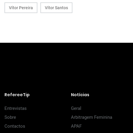
Vítor Pereira
Vítor Santos
RefereeTip
Notícias
Entrevistas
Geral
Sobre
Arbitragem Feminina
Contactos
APAF