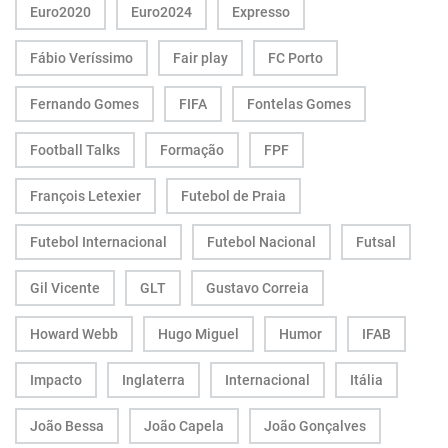
Euro2020
Euro2024
Expresso
Fábio Veríssimo
Fair play
FC Porto
Fernando Gomes
FIFA
Fontelas Gomes
Football Talks
Formação
FPF
François Letexier
Futebol de Praia
Futebol Internacional
Futebol Nacional
Futsal
Gil Vicente
GLT
Gustavo Correia
Howard Webb
Hugo Miguel
Humor
IFAB
Impacto
Inglaterra
Internacional
Itália
João Bessa
João Capela
João Gonçalves