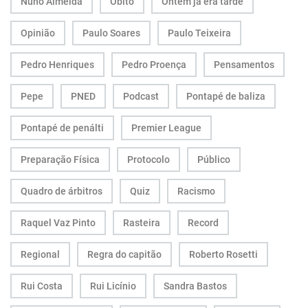
Nuno Almeida
Óbito
Ontem já era tarde
Opinião
Paulo Soares
Paulo Teixeira
Pedro Henriques
Pedro Proença
Pensamentos
Pepe
PNED
Podcast
Pontapé de baliza
Pontapé de penálti
Premier League
Preparação Física
Protocolo
Público
Quadro de árbitros
Quiz
Racismo
Raquel Vaz Pinto
Rasteira
Record
Regional
Regra do capitão
Roberto Rosetti
Rui Costa
Rui Licínio
Sandra Bastos