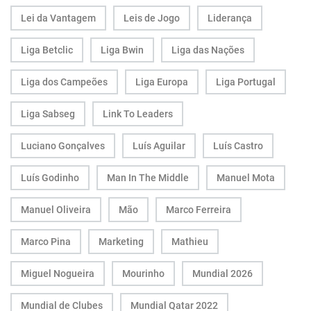
Lei da Vantagem
Leis de Jogo
Liderança
Liga Betclic
Liga Bwin
Liga das Nações
Liga dos Campeões
Liga Europa
Liga Portugal
Liga Sabseg
Link To Leaders
Luciano Gonçalves
Luís Aguilar
Luís Castro
Luís Godinho
Man In The Middle
Manuel Mota
Manuel Oliveira
Mão
Marco Ferreira
Marco Pina
Marketing
Mathieu
Miguel Nogueira
Mourinho
Mundial 2026
Mundial de Clubes
Mundial Qatar 2022