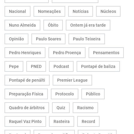
Nacional
Nomeações
Notícias
Núcleos
Nuno Almeida
Óbito
Ontem já era tarde
Opinião
Paulo Soares
Paulo Teixeira
Pedro Henriques
Pedro Proença
Pensamentos
Pepe
PNED
Podcast
Pontapé de baliza
Pontapé de penálti
Premier League
Preparação Física
Protocolo
Público
Quadro de árbitros
Quiz
Racismo
Raquel Vaz Pinto
Rasteira
Record