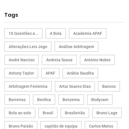
Tags
10 Questões a...
A Bola
Academia APAF
Alterações Leis Jogo
Análise Arbitragem
André Narciso
Andreia Sousa
António Nobre
Antony Taylor
APAF
Arábia Saudita
Arbitragem Feminina
Artur Soares Dias
Bancos
Barreiras
Benfica
Benzema
Bodycam
Bola ao solo
Brasil
Brasileirão
Bruno Lage
Bruno Paixão
capitão de equipa
Carlos Matos