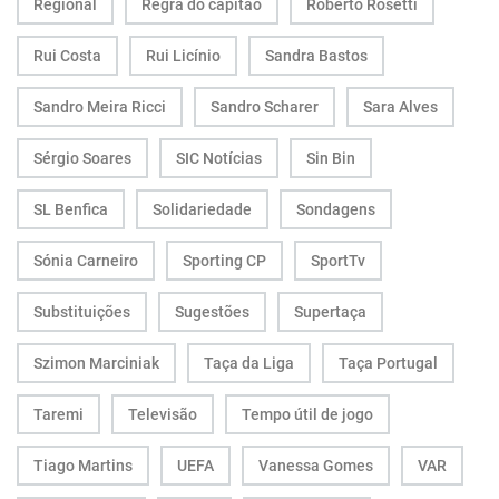
Regional
Regra do capitão
Roberto Rosetti
Rui Costa
Rui Licínio
Sandra Bastos
Sandro Meira Ricci
Sandro Scharer
Sara Alves
Sérgio Soares
SIC Notícias
Sin Bin
SL Benfica
Solidariedade
Sondagens
Sónia Carneiro
Sporting CP
SportTv
Substituições
Sugestões
Supertaça
Szimon Marciniak
Taça da Liga
Taça Portugal
Taremi
Televisão
Tempo útil de jogo
Tiago Martins
UEFA
Vanessa Gomes
VAR