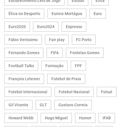
Esclarecimento Leis de Jogo
Estudo
Ética
Ética no Desporto
Eunice Mortágua
Euro
Euro2020
Euro2024
Expresso
Fábio Veríssimo
Fair play
FC Porto
Fernando Gomes
FIFA
Fontelas Gomes
Football Talks
Formação
FPF
François Letexier
Futebol de Praia
Futebol Internacional
Futebol Nacional
Futsal
Gil Vicente
GLT
Gustavo Correia
Howard Webb
Hugo Miguel
Humor
IFAB