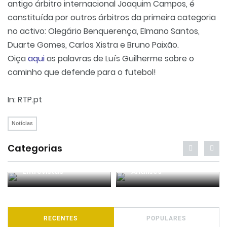
antigo árbitro internacional Joaquim Campos, é
constituída por outros árbitros da primeira categoria
no activo:
Olegário
Benquerença,
Elmano
Santos,
Duarte Gomes, Carlos
Xistra
e Bruno Paixão.
Oiça
aqui
as palavras de Luís Guilherme sobre o
caminho que defende para o futebol!
In
: RTP.
pt
Notícias
Categorias
Entrevistas
Análises
RECENTES
POPULARES