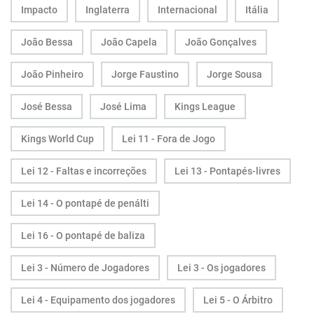
Impacto
Inglaterra
Internacional
Itália
João Bessa
João Capela
João Gonçalves
João Pinheiro
Jorge Faustino
Jorge Sousa
José Bessa
José Lima
Kings League
Kings World Cup
Lei 11 - Fora de Jogo
Lei 12 - Faltas e incorreções
Lei 13 - Pontapés-livres
Lei 14 - O pontapé de penálti
Lei 16 - O pontapé de baliza
Lei 3 - Número de Jogadores
Lei 3 - Os jogadores
Lei 4 - Equipamento dos jogadores
Lei 5 - O Árbitro