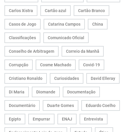
Carlos Xistra
Cartão azul
Cartão Branco
Casos de Jogo
Catarina Campos
China
Classificações
Comunicado Oficial
Conselho de Arbitragem
Correio da Manhã
Corrupção
Cosme Machado
Covid-19
Cristiano Ronaldo
Curiosidades
David Elleray
Di Maria
Diomande
Documentação
Documentário
Duarte Gomes
Eduardo Coelho
Egipto
Empurrar
ENAJ
Entrevista