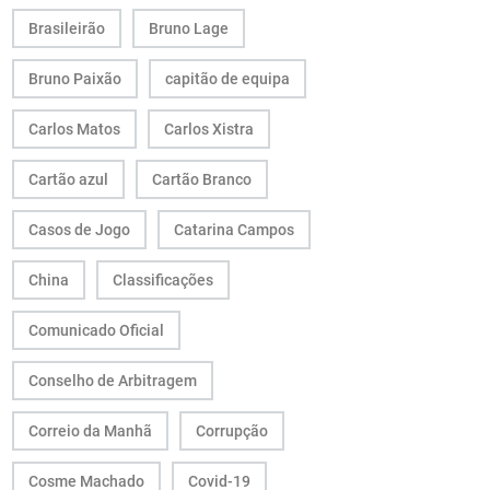
Brasileirão
Bruno Lage
Bruno Paixão
capitão de equipa
Carlos Matos
Carlos Xistra
Cartão azul
Cartão Branco
Casos de Jogo
Catarina Campos
China
Classificações
Comunicado Oficial
Conselho de Arbitragem
Correio da Manhã
Corrupção
Cosme Machado
Covid-19