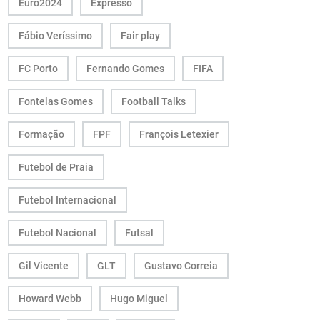
Euro2024
Expresso
Fábio Veríssimo
Fair play
FC Porto
Fernando Gomes
FIFA
Fontelas Gomes
Football Talks
Formação
FPF
François Letexier
Futebol de Praia
Futebol Internacional
Futebol Nacional
Futsal
Gil Vicente
GLT
Gustavo Correia
Howard Webb
Hugo Miguel