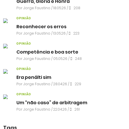
Guerra, Glória e Honra
Por
Jorge Faustino
/ 18.05.26 /
208
OPINIÃO
Reconhecer os erros
Por
Jorge Faustino
/ 13.05.26 /
223
OPINIÃO
Competência e boa sorte
Por
Jorge Faustino
/ 05.05.26 /
248
OPINIÃO
Era penálti sim
Por
Jorge Faustino
/ 28.04.26 /
229
OPINIÃO
Um “não caso” de arbitragem
Por
Jorge Faustino
/ 22.04.26 /
261
Tags