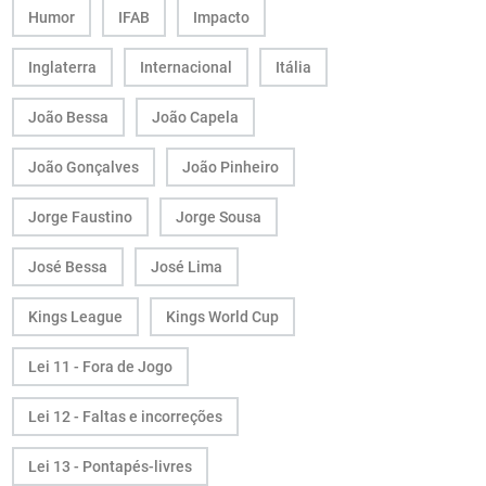
Humor
IFAB
Impacto
Inglaterra
Internacional
Itália
João Bessa
João Capela
João Gonçalves
João Pinheiro
Jorge Faustino
Jorge Sousa
José Bessa
José Lima
Kings League
Kings World Cup
Lei 11 - Fora de Jogo
Lei 12 - Faltas e incorreções
Lei 13 - Pontapés-livres