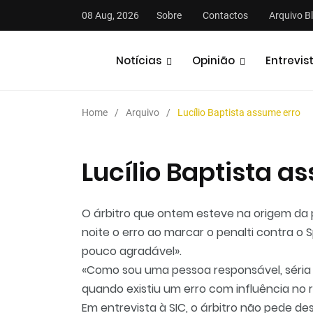
08 Aug, 2026
Sobre
Contactos
Arquivo B
Notícias
Opinião
Entrevis
Home
Arquivo
Lucílio Baptista assume erro
Lucílio Baptista a
stas
Análises
Podcasts
O árbitro que ontem esteve na origem da 
noite o erro ao marcar o penalti contra 
pouco agradável».
«Como sou uma pessoa responsável, séria
quando existiu um erro com influência no re
Em entrevista à SIC, o árbitro não pede d