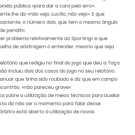
nião pública «para dar a cara pelo erro».
nte lhe diz «não vejo, Lucílio, não vejo». E que
ssistente, o número dois, que tem o mesmo ângulo
e penalti».
uer problema relativamente ao Sporting» e que
nselho de arbitragem o entender, mesmo que seja
latório que redigiu no final do jogo que deu a Taça
 não incluiu dois dos casos do jogo no seu relatório.
insinuar que tinha sido roubado e diz que em campo
encontrão, «não pareceu grave».
ca sobre a utilização de meios técnicos para auxiliar
ista diz não ser o momento para falar desse
bitro está aberto à utilização de novas