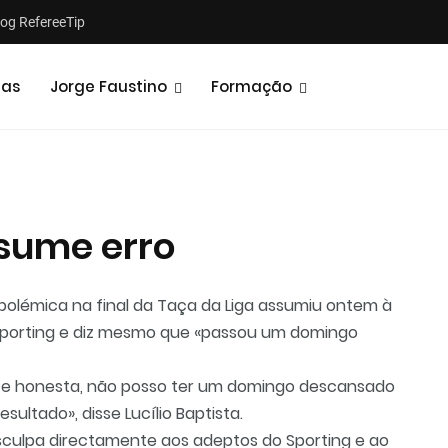
log RefereeTip
tas
Jorge Faustino
Formação
ssume erro
Notícias
Opiniões
polémica na final da Taça da Liga assumiu ontem à
o Sporting e diz mesmo que «passou um domingo
 e honesta, não posso ter um domingo descansado
sultado», disse Lucílio Baptista.
esculpa directamente aos adeptos do Sporting e ao