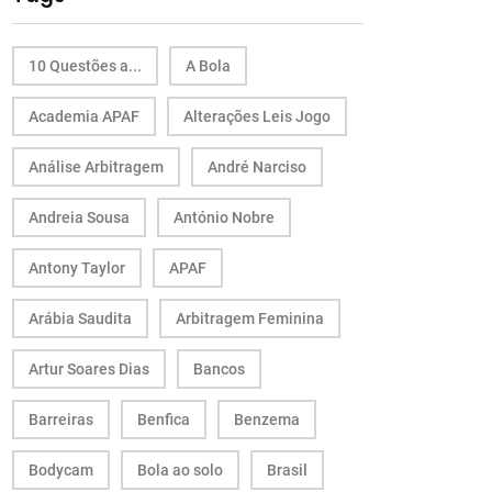
10 Questões a...
A Bola
Academia APAF
Alterações Leis Jogo
Análise Arbitragem
André Narciso
Andreia Sousa
António Nobre
Antony Taylor
APAF
Arábia Saudita
Arbitragem Feminina
Artur Soares Dias
Bancos
Barreiras
Benfica
Benzema
Bodycam
Bola ao solo
Brasil