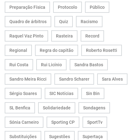
Preparação Física
Protocolo
Público
Quadro de árbitros
Quiz
Racismo
Raquel Vaz Pinto
Rasteira
Record
Regional
Regra do capitão
Roberto Rosetti
Rui Costa
Rui Licínio
Sandra Bastos
Sandro Meira Ricci
Sandro Scharer
Sara Alves
Sérgio Soares
SIC Notícias
Sin Bin
SL Benfica
Solidariedade
Sondagens
Sónia Carneiro
Sporting CP
SportTv
Substituições
Sugestões
Supertaça