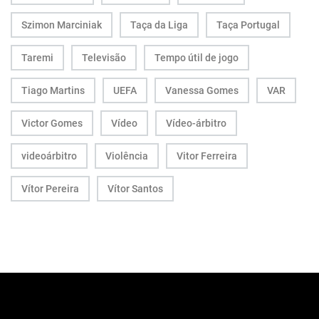
Szimon Marciniak
Taça da Liga
Taça Portugal
Taremi
Televisão
Tempo útil de jogo
Tiago Martins
UEFA
Vanessa Gomes
VAR
Victor Gomes
Vídeo
Vídeo-árbitro
videoárbitro
Violência
Vitor Ferreira
Vítor Pereira
Vítor Santos