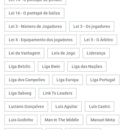
Lei 16 - O pontapé de baliza
Lei 3 - Número de Jogadores
Lei 3 - Os jogadores
Lei 4 - Equipamento dos jogadores
Lei 5 - O Árbitro
Lei da Vantagem
Leis de Jogo
Liderança
Liga Betclic
Liga Bwin
Liga das Nações
Liga dos Campeões
Liga Europa
Liga Portugal
Liga Sabseg
Link To Leaders
Luciano Gonçalves
Luís Aguilar
Luís Castro
Luís Godinho
Man In The Middle
Manuel Mota