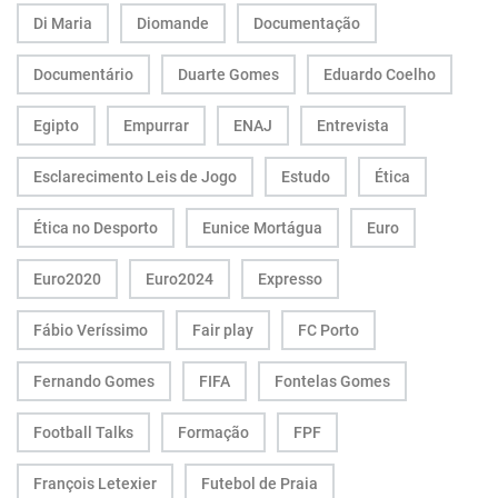
Di Maria
Diomande
Documentação
Documentário
Duarte Gomes
Eduardo Coelho
Egipto
Empurrar
ENAJ
Entrevista
Esclarecimento Leis de Jogo
Estudo
Ética
Ética no Desporto
Eunice Mortágua
Euro
Euro2020
Euro2024
Expresso
Fábio Veríssimo
Fair play
FC Porto
Fernando Gomes
FIFA
Fontelas Gomes
Football Talks
Formação
FPF
François Letexier
Futebol de Praia