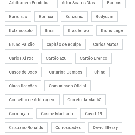
Arbitragem Feminina
Artur Soares Dias
Bancos
Barreiras
Benfica
Benzema
Bodycam
Bola ao solo
Brasil
Brasileirão
Bruno Lage
Bruno Paixão
capitão de equipa
Carlos Matos
Carlos Xistra
Cartão azul
Cartão Branco
Casos de Jogo
Catarina Campos
China
Classificações
Comunicado Oficial
Conselho de Arbitragem
Correio da Manhã
Corrupção
Cosme Machado
Covid-19
Cristiano Ronaldo
Curiosidades
David Elleray