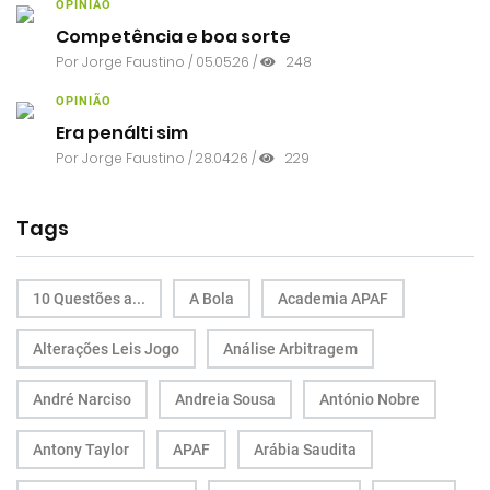
OPINIÃO
Competência e boa sorte
Por
Jorge Faustino
/ 05.05.26 /
248
OPINIÃO
Era penálti sim
Por
Jorge Faustino
/ 28.04.26 /
229
Tags
10 Questões a...
A Bola
Academia APAF
Alterações Leis Jogo
Análise Arbitragem
André Narciso
Andreia Sousa
António Nobre
Antony Taylor
APAF
Arábia Saudita