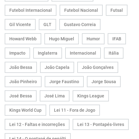
Futebol Internacional
Futebol Nacional
Futsal
Gil Vicente
GLT
Gustavo Correia
Howard Webb
Hugo Miguel
Humor
IFAB
Impacto
Inglaterra
Internacional
Itália
João Bessa
João Capela
João Gonçalves
João Pinheiro
Jorge Faustino
Jorge Sousa
José Bessa
José Lima
Kings League
Kings World Cup
Lei 11 - Fora de Jogo
Lei 12 - Faltas e incorreções
Lei 13 - Pontapés-livres
Lei 14 - O pontapé de penálti