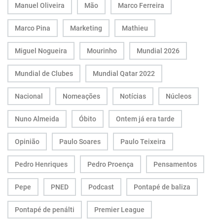
Manuel Oliveira
Mão
Marco Ferreira
Marco Pina
Marketing
Mathieu
Miguel Nogueira
Mourinho
Mundial 2026
Mundial de Clubes
Mundial Qatar 2022
Nacional
Nomeações
Notícias
Núcleos
Nuno Almeida
Óbito
Ontem já era tarde
Opinião
Paulo Soares
Paulo Teixeira
Pedro Henriques
Pedro Proença
Pensamentos
Pepe
PNED
Podcast
Pontapé de baliza
Pontapé de penálti
Premier League