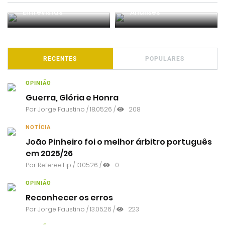
Entrevistas
Análises
RECENTES
POPULARES
OPINIÃO
Guerra, Glória e Honra
Por
Jorge Faustino
/ 18.05.26 /
208
NOTÍCIA
João Pinheiro foi o melhor árbitro português
em 2025/26
Por RefereeTip / 13.05.26 /
0
OPINIÃO
Reconhecer os erros
Por
Jorge Faustino
/ 13.05.26 /
223