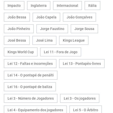
Impacto
Inglaterra
Internacional
Itália
João Bessa
João Capela
João Gonçalves
João Pinheiro
Jorge Faustino
Jorge Sousa
José Bessa
José Lima
Kings League
Kings World Cup
Lei 11 - Fora de Jogo
Lei 12 - Faltas e incorreções
Lei 13 - Pontapés-livres
Lei 14 - O pontapé de penálti
Lei 16 - O pontapé de baliza
Lei 3 - Número de Jogadores
Lei 3 - Os jogadores
Lei 4 - Equipamento dos jogadores
Lei 5 - O Árbitro