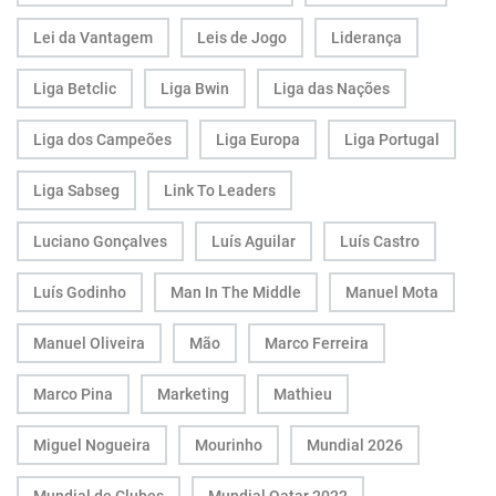
Lei da Vantagem
Leis de Jogo
Liderança
Liga Betclic
Liga Bwin
Liga das Nações
Liga dos Campeões
Liga Europa
Liga Portugal
Liga Sabseg
Link To Leaders
Luciano Gonçalves
Luís Aguilar
Luís Castro
Luís Godinho
Man In The Middle
Manuel Mota
Manuel Oliveira
Mão
Marco Ferreira
Marco Pina
Marketing
Mathieu
Miguel Nogueira
Mourinho
Mundial 2026