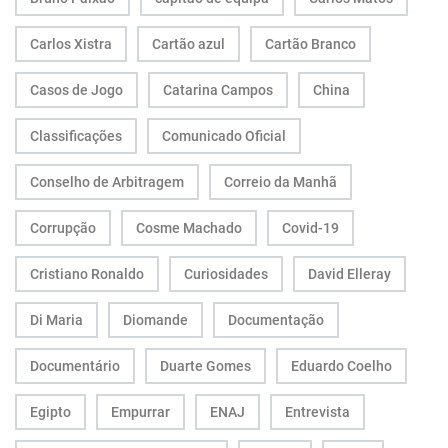
Carlos Xistra
Cartão azul
Cartão Branco
Casos de Jogo
Catarina Campos
China
Classificações
Comunicado Oficial
Conselho de Arbitragem
Correio da Manhã
Corrupção
Cosme Machado
Covid-19
Cristiano Ronaldo
Curiosidades
David Elleray
Di Maria
Diomande
Documentação
Documentário
Duarte Gomes
Eduardo Coelho
Egipto
Empurrar
ENAJ
Entrevista