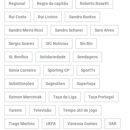
Regional
Regra do capitão
Roberto Rosetti
Rui Costa
Rui Licínio
Sandra Bastos
Sandro Meira Ricci
Sandro Scharer
Sara Alves
Sérgio Soares
SIC Notícias
Sin Bin
SL Benfica
Solidariedade
Sondagens
Sónia Carneiro
Sporting CP
SportTv
Substituições
Sugestões
Supertaça
Szimon Marciniak
Taça da Liga
Taça Portugal
Taremi
Televisão
Tempo útil de jogo
Tiago Martins
UEFA
Vanessa Gomes
VAR