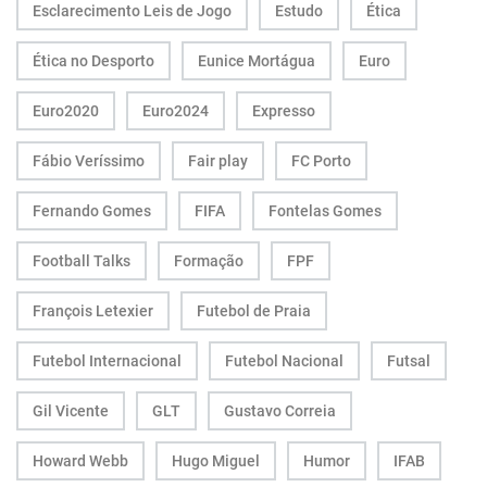
Esclarecimento Leis de Jogo
Estudo
Ética
Ética no Desporto
Eunice Mortágua
Euro
Euro2020
Euro2024
Expresso
Fábio Veríssimo
Fair play
FC Porto
Fernando Gomes
FIFA
Fontelas Gomes
Football Talks
Formação
FPF
François Letexier
Futebol de Praia
Futebol Internacional
Futebol Nacional
Futsal
Gil Vicente
GLT
Gustavo Correia
Howard Webb
Hugo Miguel
Humor
IFAB