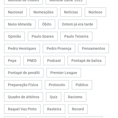
Mundial de Clubes
Mundial Qatar 2022
Nacional
Nomeações
Notícias
Núcleos
Nuno Almeida
Óbito
Ontem já era tarde
Opinião
Paulo Soares
Paulo Teixeira
Pedro Henriques
Pedro Proença
Pensamentos
Pepe
PNED
Podcast
Pontapé de baliza
Pontapé de penálti
Premier League
Preparação Física
Protocolo
Público
Quadro de árbitros
Quiz
Racismo
Raquel Vaz Pinto
Rasteira
Record