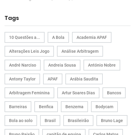
Tags
10 Questões a...
A Bola
Academia APAF
Alterações Leis Jogo
Análise Arbitragem
André Narciso
Andreia Sousa
António Nobre
Antony Taylor
APAF
Arábia Saudita
Arbitragem Feminina
Artur Soares Dias
Bancos
Barreiras
Benfica
Benzema
Bodycam
Bola ao solo
Brasil
Brasileirão
Bruno Lage
Bruno Paixão
capitão de equipa
Carlos Matos