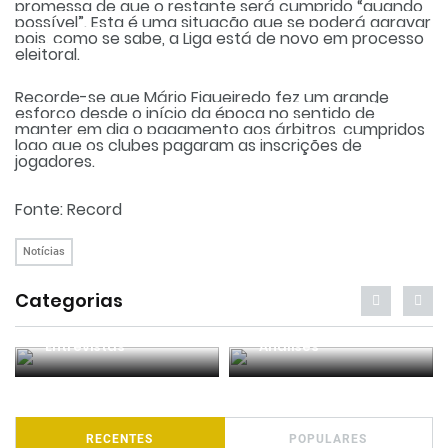
promessa de que o restante será cumprido “quando
possível”. Esta é uma situação que se poderá agravar
pois, como se sabe, a Liga está de novo em processo
eleitoral.
Recorde-se que Mário Figueiredo fez um grande
esforço desde o início da época no sentido de
manter em dia o pagamento aos árbitros, cumpridos
logo que os clubes pagaram as inscrições de
jogadores.
Fonte: Record
Notícias
Categorias
Entrevistas
Análises
RECENTES
POPULARES