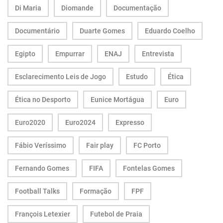
Di Maria
Diomande
Documentação
Documentário
Duarte Gomes
Eduardo Coelho
Egipto
Empurrar
ENAJ
Entrevista
Esclarecimento Leis de Jogo
Estudo
Ética
Ética no Desporto
Eunice Mortágua
Euro
Euro2020
Euro2024
Expresso
Fábio Veríssimo
Fair play
FC Porto
Fernando Gomes
FIFA
Fontelas Gomes
Football Talks
Formação
FPF
François Letexier
Futebol de Praia