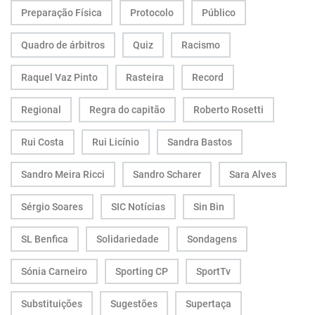
Preparação Física
Protocolo
Público
Quadro de árbitros
Quiz
Racismo
Raquel Vaz Pinto
Rasteira
Record
Regional
Regra do capitão
Roberto Rosetti
Rui Costa
Rui Licínio
Sandra Bastos
Sandro Meira Ricci
Sandro Scharer
Sara Alves
Sérgio Soares
SIC Notícias
Sin Bin
SL Benfica
Solidariedade
Sondagens
Sónia Carneiro
Sporting CP
SportTv
Substituições
Sugestões
Supertaça