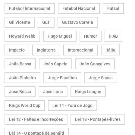
Futebol Internacional
Futebol Nacional
Futsal
Gil Vicente
GLT
Gustavo Correia
Howard Webb
Hugo Miguel
Humor
IFAB
Impacto
Inglaterra
Internacional
Itália
João Bessa
João Capela
João Gonçalves
João Pinheiro
Jorge Faustino
Jorge Sousa
José Bessa
José Lima
Kings League
Kings World Cup
Lei 11 - Fora de Jogo
Lei 12 - Faltas e incorreções
Lei 13 - Pontapés-livres
Lei 14 - O pontapé de penálti