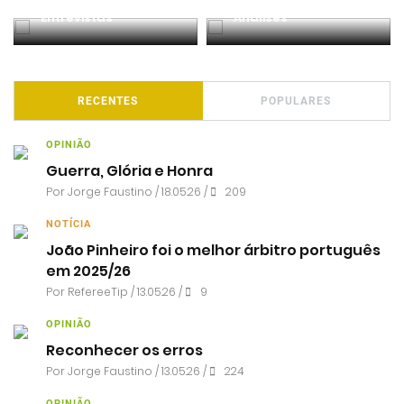
Entrevistas
Análises
RECENTES
POPULARES
OPINIÃO
Guerra, Glória e Honra
Por
Jorge Faustino
/ 18.05.26 /
209
NOTÍCIA
João Pinheiro foi o melhor árbitro português
em 2025/26
Por RefereeTip / 13.05.26 /
9
OPINIÃO
Reconhecer os erros
Por
Jorge Faustino
/ 13.05.26 /
224
OPINIÃO