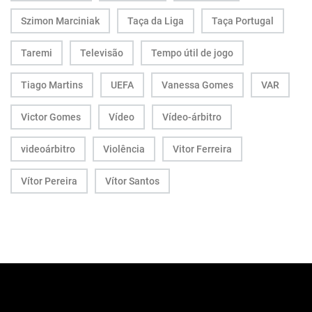
Szimon Marciniak
Taça da Liga
Taça Portugal
Taremi
Televisão
Tempo útil de jogo
Tiago Martins
UEFA
Vanessa Gomes
VAR
Victor Gomes
Vídeo
Vídeo-árbitro
videoárbitro
Violência
Vitor Ferreira
Vítor Pereira
Vítor Santos