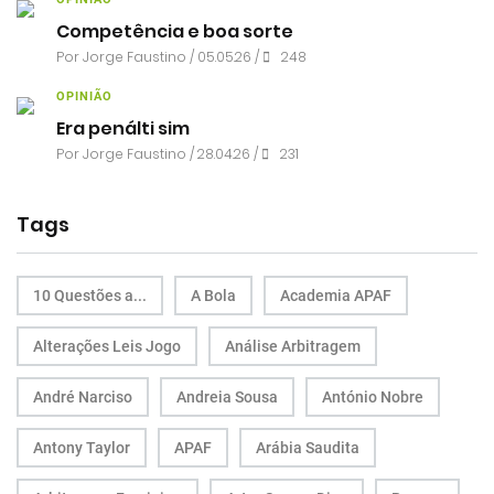
Competência e boa sorte
Por
Jorge Faustino
/ 05.05.26 /
248
OPINIÃO
Era penálti sim
Por
Jorge Faustino
/ 28.04.26 /
231
Tags
10 Questões a...
A Bola
Academia APAF
Alterações Leis Jogo
Análise Arbitragem
André Narciso
Andreia Sousa
António Nobre
Antony Taylor
APAF
Arábia Saudita