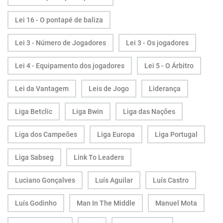
Lei 16 - O pontapé de baliza
Lei 3 - Número de Jogadores
Lei 3 - Os jogadores
Lei 4 - Equipamento dos jogadores
Lei 5 - O Árbitro
Lei da Vantagem
Leis de Jogo
Liderança
Liga Betclic
Liga Bwin
Liga das Nações
Liga dos Campeões
Liga Europa
Liga Portugal
Liga Sabseg
Link To Leaders
Luciano Gonçalves
Luís Aguilar
Luís Castro
Luís Godinho
Man In The Middle
Manuel Mota