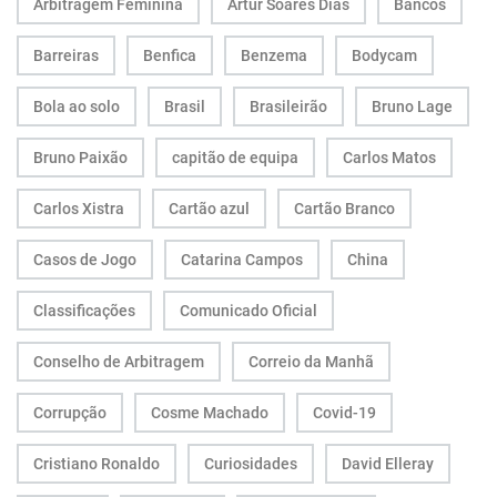
Arbitragem Feminina
Artur Soares Dias
Bancos
Barreiras
Benfica
Benzema
Bodycam
Bola ao solo
Brasil
Brasileirão
Bruno Lage
Bruno Paixão
capitão de equipa
Carlos Matos
Carlos Xistra
Cartão azul
Cartão Branco
Casos de Jogo
Catarina Campos
China
Classificações
Comunicado Oficial
Conselho de Arbitragem
Correio da Manhã
Corrupção
Cosme Machado
Covid-19
Cristiano Ronaldo
Curiosidades
David Elleray