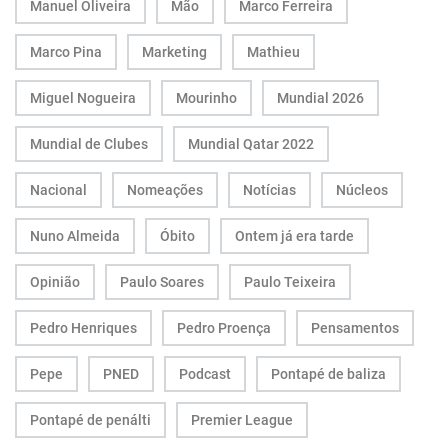
Manuel Oliveira
Mão
Marco Ferreira
Marco Pina
Marketing
Mathieu
Miguel Nogueira
Mourinho
Mundial 2026
Mundial de Clubes
Mundial Qatar 2022
Nacional
Nomeações
Notícias
Núcleos
Nuno Almeida
Óbito
Ontem já era tarde
Opinião
Paulo Soares
Paulo Teixeira
Pedro Henriques
Pedro Proença
Pensamentos
Pepe
PNED
Podcast
Pontapé de baliza
Pontapé de penálti
Premier League