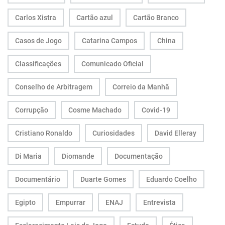
Carlos Xistra
Cartão azul
Cartão Branco
Casos de Jogo
Catarina Campos
China
Classificações
Comunicado Oficial
Conselho de Arbitragem
Correio da Manhã
Corrupção
Cosme Machado
Covid-19
Cristiano Ronaldo
Curiosidades
David Elleray
Di Maria
Diomande
Documentação
Documentário
Duarte Gomes
Eduardo Coelho
Egipto
Empurrar
ENAJ
Entrevista