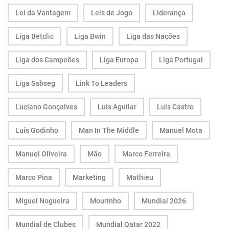
Lei da Vantagem
Leis de Jogo
Liderança
Liga Betclic
Liga Bwin
Liga das Nações
Liga dos Campeões
Liga Europa
Liga Portugal
Liga Sabseg
Link To Leaders
Luciano Gonçalves
Luís Aguilar
Luís Castro
Luís Godinho
Man In The Middle
Manuel Mota
Manuel Oliveira
Mão
Marco Ferreira
Marco Pina
Marketing
Mathieu
Miguel Nogueira
Mourinho
Mundial 2026
Mundial de Clubes
Mundial Qatar 2022