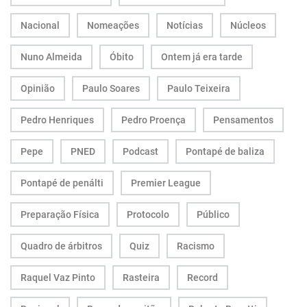
Nacional
Nomeações
Notícias
Núcleos
Nuno Almeida
Óbito
Ontem já era tarde
Opinião
Paulo Soares
Paulo Teixeira
Pedro Henriques
Pedro Proença
Pensamentos
Pepe
PNED
Podcast
Pontapé de baliza
Pontapé de penálti
Premier League
Preparação Física
Protocolo
Público
Quadro de árbitros
Quiz
Racismo
Raquel Vaz Pinto
Rasteira
Record