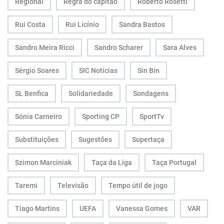
Regional
Regra do capitão
Roberto Rosetti
Rui Costa
Rui Licínio
Sandra Bastos
Sandro Meira Ricci
Sandro Scharer
Sara Alves
Sérgio Soares
SIC Notícias
Sin Bin
SL Benfica
Solidariedade
Sondagens
Sónia Carneiro
Sporting CP
SportTv
Substituições
Sugestões
Supertaça
Szimon Marciniak
Taça da Liga
Taça Portugal
Taremi
Televisão
Tempo útil de jogo
Tiago Martins
UEFA
Vanessa Gomes
VAR