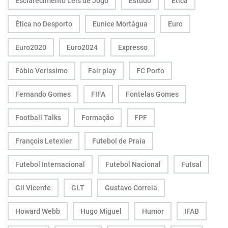
Esclarecimento Leis de Jogo
Estudo
Ética
Ética no Desporto
Eunice Mortágua
Euro
Euro2020
Euro2024
Expresso
Fábio Veríssimo
Fair play
FC Porto
Fernando Gomes
FIFA
Fontelas Gomes
Football Talks
Formação
FPF
François Letexier
Futebol de Praia
Futebol Internacional
Futebol Nacional
Futsal
Gil Vicente
GLT
Gustavo Correia
Howard Webb
Hugo Miguel
Humor
IFAB