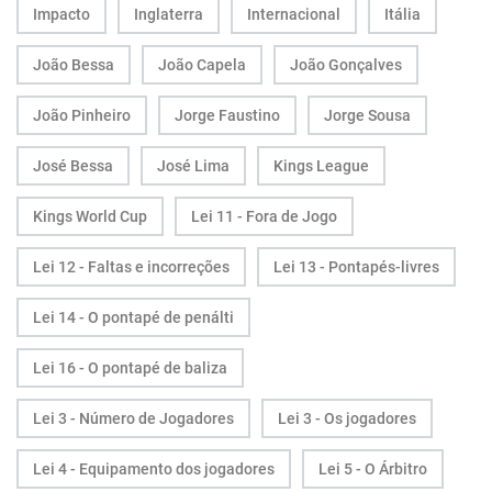
Impacto
Inglaterra
Internacional
Itália
João Bessa
João Capela
João Gonçalves
João Pinheiro
Jorge Faustino
Jorge Sousa
José Bessa
José Lima
Kings League
Kings World Cup
Lei 11 - Fora de Jogo
Lei 12 - Faltas e incorreções
Lei 13 - Pontapés-livres
Lei 14 - O pontapé de penálti
Lei 16 - O pontapé de baliza
Lei 3 - Número de Jogadores
Lei 3 - Os jogadores
Lei 4 - Equipamento dos jogadores
Lei 5 - O Árbitro