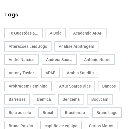
Tags
10 Questões a...
A Bola
Academia APAF
Alterações Leis Jogo
Análise Arbitragem
André Narciso
Andreia Sousa
António Nobre
Antony Taylor
APAF
Arábia Saudita
Arbitragem Feminina
Artur Soares Dias
Bancos
Barreiras
Benfica
Benzema
Bodycam
Bola ao solo
Brasil
Brasileirão
Bruno Lage
Bruno Paixão
capitão de equipa
Carlos Matos