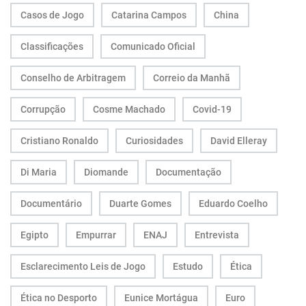
Casos de Jogo
Catarina Campos
China
Classificações
Comunicado Oficial
Conselho de Arbitragem
Correio da Manhã
Corrupção
Cosme Machado
Covid-19
Cristiano Ronaldo
Curiosidades
David Elleray
Di Maria
Diomande
Documentação
Documentário
Duarte Gomes
Eduardo Coelho
Egipto
Empurrar
ENAJ
Entrevista
Esclarecimento Leis de Jogo
Estudo
Ética
Ética no Desporto
Eunice Mortágua
Euro