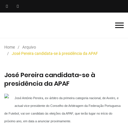
Home
Arquivo
José Pereira candidata-se à presidência da APAF
José Pereira candidata-se à
presidência da APAF
José António Pereira, ex-árbitro da primeira categoria nacional, de Aveiro, e
actual vice-presidente do Conselho de Arbitragem da Federação Portuguesa
de Futebol, vai ser candidato às eleições da APAF, que terão lugar no início do
próximo ano, em data a anunciar proximamente.