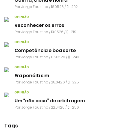
Guerra, Glória e Honra
Por
Jorge Faustino
/ 18.05.26 /
202
OPINIÃO
Reconhecer os erros
Por
Jorge Faustino
/ 13.05.26 /
219
OPINIÃO
Competência e boa sorte
Por
Jorge Faustino
/ 05.05.26 /
243
OPINIÃO
Era penálti sim
Por
Jorge Faustino
/ 28.04.26 /
225
OPINIÃO
Um “não caso” de arbitragem
Por
Jorge Faustino
/ 22.04.26 /
256
Tags