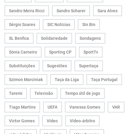
Sandro Meira Ricci
Sandro Scharer
Sara Alves
Sérgio Soares
SIC Notícias
Sin Bin
SL Benfica
Solidariedade
Sondagens
Sónia Carneiro
Sporting CP
SportTv
Substituições
Sugestões
Supertaça
Szimon Marciniak
Taça da Liga
Taça Portugal
Taremi
Televisão
Tempo útil de jogo
Tiago Martins
UEFA
Vanessa Gomes
VAR
Victor Gomes
Vídeo
Vídeo-árbitro