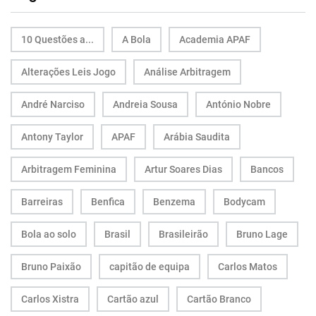
10 Questões a...
A Bola
Academia APAF
Alterações Leis Jogo
Análise Arbitragem
André Narciso
Andreia Sousa
António Nobre
Antony Taylor
APAF
Arábia Saudita
Arbitragem Feminina
Artur Soares Dias
Bancos
Barreiras
Benfica
Benzema
Bodycam
Bola ao solo
Brasil
Brasileirão
Bruno Lage
Bruno Paixão
capitão de equipa
Carlos Matos
Carlos Xistra
Cartão azul
Cartão Branco