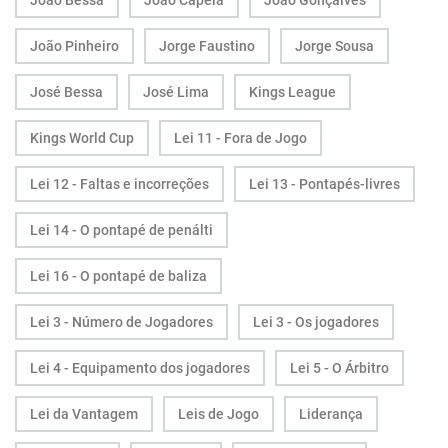
João Bessa
João Capela
João Gonçalves
João Pinheiro
Jorge Faustino
Jorge Sousa
José Bessa
José Lima
Kings League
Kings World Cup
Lei 11 - Fora de Jogo
Lei 12 - Faltas e incorreções
Lei 13 - Pontapés-livres
Lei 14 - O pontapé de penálti
Lei 16 - O pontapé de baliza
Lei 3 - Número de Jogadores
Lei 3 - Os jogadores
Lei 4 - Equipamento dos jogadores
Lei 5 - O Árbitro
Lei da Vantagem
Leis de Jogo
Liderança