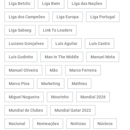
Liga Betclic
Liga Bwin
Liga das Nações
Liga dos Campeões
Liga Europa
Liga Portugal
Liga Sabseg
Link To Leaders
Luciano Gonçalves
Luís Aguilar
Luís Castro
Luís Godinho
Man In The Middle
Manuel Mota
Manuel Oliveira
Mão
Marco Ferreira
Marco Pina
Marketing
Mathieu
Miguel Nogueira
Mourinho
Mundial 2026
Mundial de Clubes
Mundial Qatar 2022
Nacional
Nomeações
Notícias
Núcleos