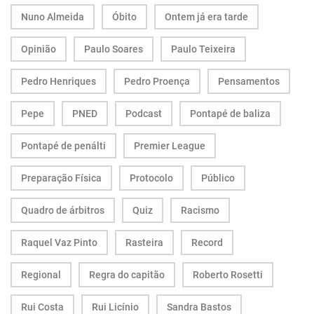
Nuno Almeida
Óbito
Ontem já era tarde
Opinião
Paulo Soares
Paulo Teixeira
Pedro Henriques
Pedro Proença
Pensamentos
Pepe
PNED
Podcast
Pontapé de baliza
Pontapé de penálti
Premier League
Preparação Física
Protocolo
Público
Quadro de árbitros
Quiz
Racismo
Raquel Vaz Pinto
Rasteira
Record
Regional
Regra do capitão
Roberto Rosetti
Rui Costa
Rui Licínio
Sandra Bastos