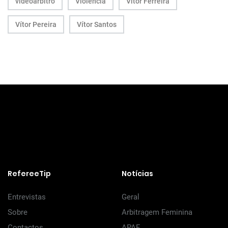
videoárbitro
Violência
Vitor Ferreira
Vítor Pereira
Vítor Santos
RefereeTip
Notícias
Entrevistas
Geral
Sobre
Arbitragem Feminina
Contactos
APAF