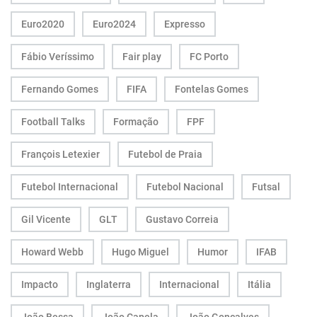
Euro2020
Euro2024
Expresso
Fábio Veríssimo
Fair play
FC Porto
Fernando Gomes
FIFA
Fontelas Gomes
Football Talks
Formação
FPF
François Letexier
Futebol de Praia
Futebol Internacional
Futebol Nacional
Futsal
Gil Vicente
GLT
Gustavo Correia
Howard Webb
Hugo Miguel
Humor
IFAB
Impacto
Inglaterra
Internacional
Itália