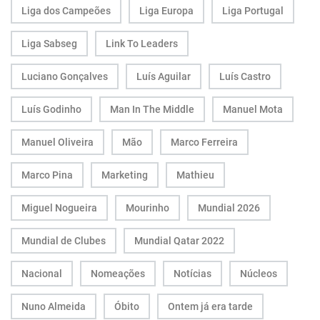
Liga dos Campeões
Liga Europa
Liga Portugal
Liga Sabseg
Link To Leaders
Luciano Gonçalves
Luís Aguilar
Luís Castro
Luís Godinho
Man In The Middle
Manuel Mota
Manuel Oliveira
Mão
Marco Ferreira
Marco Pina
Marketing
Mathieu
Miguel Nogueira
Mourinho
Mundial 2026
Mundial de Clubes
Mundial Qatar 2022
Nacional
Nomeações
Notícias
Núcleos
Nuno Almeida
Óbito
Ontem já era tarde