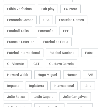
Fábio Veríssimo
Fair play
FC Porto
Fernando Gomes
FIFA
Fontelas Gomes
Football Talks
Formação
FPF
François Letexier
Futebol de Praia
Futebol Internacional
Futebol Nacional
Futsal
Gil Vicente
GLT
Gustavo Correia
Howard Webb
Hugo Miguel
Humor
IFAB
Impacto
Inglaterra
Internacional
Itália
João Bessa
João Capela
João Gonçalves