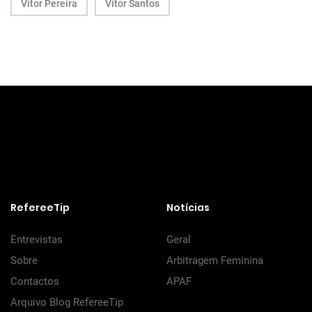
Vítor Pereira
Vítor Santos
RefereeTip
Notícias
Entrevistas
Geral
Sobre
Arbitragem Feminina
Contactos
APAF
Arquivo Blog RefereeTip