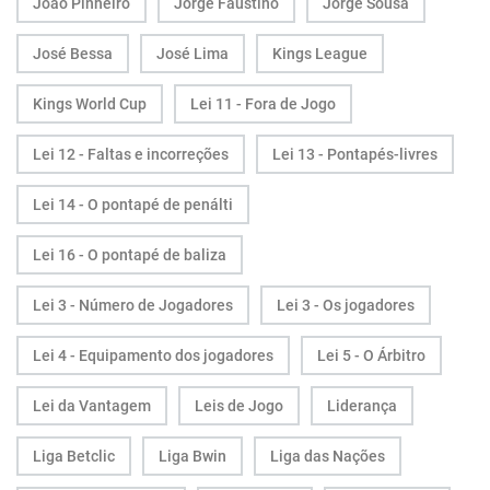
João Pinheiro
Jorge Faustino
Jorge Sousa
José Bessa
José Lima
Kings League
Kings World Cup
Lei 11 - Fora de Jogo
Lei 12 - Faltas e incorreções
Lei 13 - Pontapés-livres
Lei 14 - O pontapé de penálti
Lei 16 - O pontapé de baliza
Lei 3 - Número de Jogadores
Lei 3 - Os jogadores
Lei 4 - Equipamento dos jogadores
Lei 5 - O Árbitro
Lei da Vantagem
Leis de Jogo
Liderança
Liga Betclic
Liga Bwin
Liga das Nações