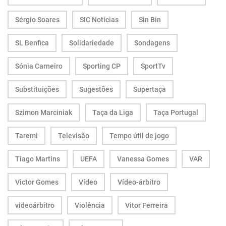
Sérgio Soares
SIC Notícias
Sin Bin
SL Benfica
Solidariedade
Sondagens
Sónia Carneiro
Sporting CP
SportTv
Substituições
Sugestões
Supertaça
Szimon Marciniak
Taça da Liga
Taça Portugal
Taremi
Televisão
Tempo útil de jogo
Tiago Martins
UEFA
Vanessa Gomes
VAR
Victor Gomes
Vídeo
Vídeo-árbitro
videoárbitro
Violência
Vitor Ferreira