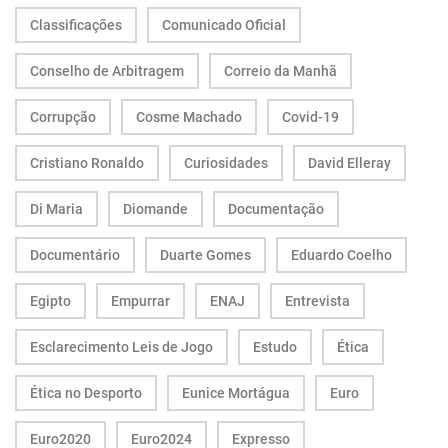
Classificações
Comunicado Oficial
Conselho de Arbitragem
Correio da Manhã
Corrupção
Cosme Machado
Covid-19
Cristiano Ronaldo
Curiosidades
David Elleray
Di Maria
Diomande
Documentação
Documentário
Duarte Gomes
Eduardo Coelho
Egipto
Empurrar
ENAJ
Entrevista
Esclarecimento Leis de Jogo
Estudo
Ética
Ética no Desporto
Eunice Mortágua
Euro
Euro2020
Euro2024
Expresso