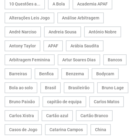
10 Questões a...
A Bola
Academia APAF
Alterações Leis Jogo
Análise Arbitragem
André Narciso
Andreia Sousa
António Nobre
Antony Taylor
APAF
Arábia Saudita
Arbitragem Feminina
Artur Soares Dias
Bancos
Barreiras
Benfica
Benzema
Bodycam
Bola ao solo
Brasil
Brasileirão
Bruno Lage
Bruno Paixão
capitão de equipa
Carlos Matos
Carlos Xistra
Cartão azul
Cartão Branco
Casos de Jogo
Catarina Campos
China