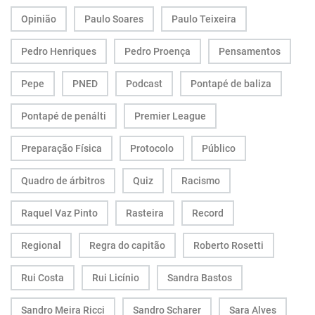
Opinião
Paulo Soares
Paulo Teixeira
Pedro Henriques
Pedro Proença
Pensamentos
Pepe
PNED
Podcast
Pontapé de baliza
Pontapé de penálti
Premier League
Preparação Física
Protocolo
Público
Quadro de árbitros
Quiz
Racismo
Raquel Vaz Pinto
Rasteira
Record
Regional
Regra do capitão
Roberto Rosetti
Rui Costa
Rui Licínio
Sandra Bastos
Sandro Meira Ricci
Sandro Scharer
Sara Alves