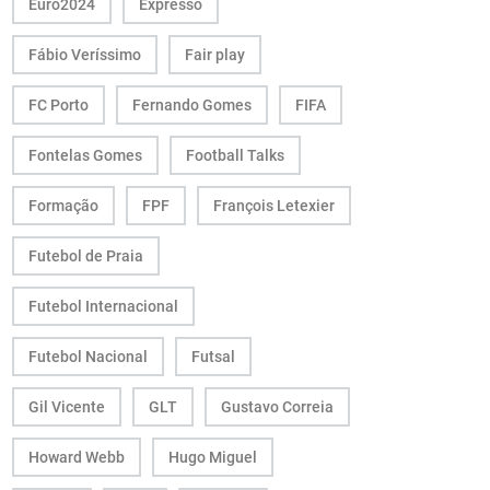
Euro2024
Expresso
Fábio Veríssimo
Fair play
FC Porto
Fernando Gomes
FIFA
Fontelas Gomes
Football Talks
Formação
FPF
François Letexier
Futebol de Praia
Futebol Internacional
Futebol Nacional
Futsal
Gil Vicente
GLT
Gustavo Correia
Howard Webb
Hugo Miguel