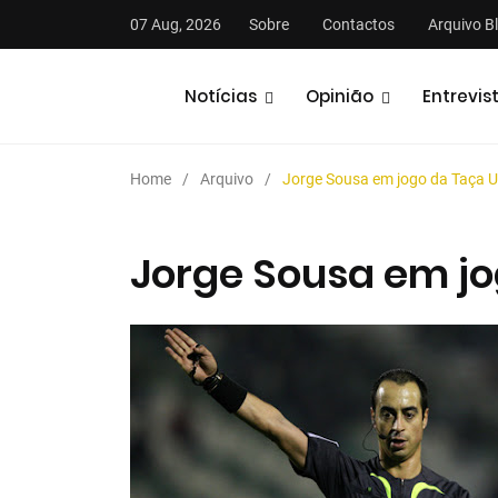
07 Aug, 2026
Sobre
Contactos
Arquivo B
Notícias
Opinião
Entrevis
Home
Arquivo
Jorge Sousa em jogo da Taça 
Jorge Sousa em jo
stas
Análises
Podcasts