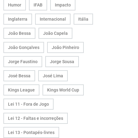
Humor
IFAB
Impacto
Inglaterra
Internacional
Itália
João Bessa
João Capela
João Gonçalves
João Pinheiro
Jorge Faustino
Jorge Sousa
José Bessa
José Lima
Kings League
Kings World Cup
Lei 11 - Fora de Jogo
Lei 12 - Faltas e incorreções
Lei 13 - Pontapés-livres