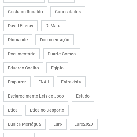
Cristiano Ronaldo
Curiosidades
David Elleray
Di Maria
Diomande
Documentação
Documentário
Duarte Gomes
Eduardo Coelho
Egipto
Empurrar
ENAJ
Entrevista
Esclarecimento Leis de Jogo
Estudo
Ética
Ética no Desporto
Eunice Mortágua
Euro
Euro2020