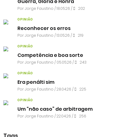
Guerra, Glória e Honra
Por
Jorge Faustino
/ 18.05.26 /
202
OPINIÃO
Reconhecer os erros
Por
Jorge Faustino
/ 13.05.26 /
219
OPINIÃO
Competência e boa sorte
Por
Jorge Faustino
/ 05.05.26 /
243
OPINIÃO
Era penálti sim
Por
Jorge Faustino
/ 28.04.26 /
225
OPINIÃO
Um “não caso” de arbitragem
Por
Jorge Faustino
/ 22.04.26 /
256
Tags