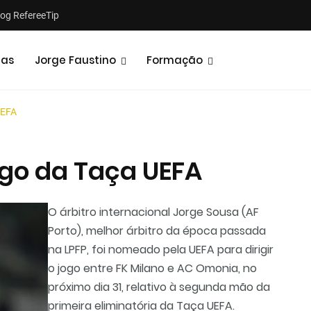
log RefereeTip
tas
Jorge Faustino
Formação
UEFA
go da Taça UEFA
Notícias
Opiniões
O árbitro internacional Jorge Sousa (AF
Porto), melhor árbitro da época passada
na LPFP, foi nomeado pela UEFA para dirigir
o jogo entre FK Milano e AC Omonia, no
próximo dia 31, relativo à segunda mão da
primeira eliminatória da Taça UEFA.