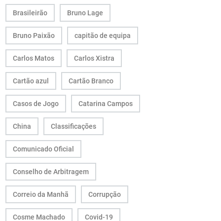
Brasileirão
Bruno Lage
Bruno Paixão
capitão de equipa
Carlos Matos
Carlos Xistra
Cartão azul
Cartão Branco
Casos de Jogo
Catarina Campos
China
Classificações
Comunicado Oficial
Conselho de Arbitragem
Correio da Manhã
Corrupção
Cosme Machado
Covid-19