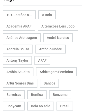
10 Questões a...
A Bola
Academia APAF
Alterações Leis Jogo
Análise Arbitragem
André Narciso
Andreia Sousa
António Nobre
Antony Taylor
APAF
Arábia Saudita
Arbitragem Feminina
Artur Soares Dias
Bancos
Barreiras
Benfica
Benzema
Bodycam
Bola ao solo
Brasil