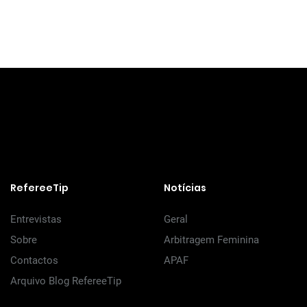
RefereeTip
Notícias
Entrevistas
Geral
Sobre
Arbitragem Feminina
Contactos
APAF
Arquivo Blog RefereeTip