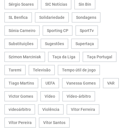
Sérgio Soares
SIC Notícias
Sin Bin
SL Benfica
Solidariedade
Sondagens
Sónia Carneiro
Sporting CP
SportTv
Substituições
Sugestões
Supertaça
Szimon Marciniak
Taça da Liga
Taça Portugal
Taremi
Televisão
Tempo útil de jogo
Tiago Martins
UEFA
Vanessa Gomes
VAR
Victor Gomes
Vídeo
Vídeo-árbitro
videoárbitro
Violência
Vitor Ferreira
Vítor Pereira
Vítor Santos