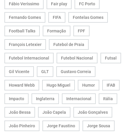
Fábio Veríssimo
Fair play
FC Porto
Fernando Gomes
FIFA
Fontelas Gomes
Football Talks
Formação
FPF
François Letexier
Futebol de Praia
Futebol Internacional
Futebol Nacional
Futsal
Gil Vicente
GLT
Gustavo Correia
Howard Webb
Hugo Miguel
Humor
IFAB
Impacto
Inglaterra
Internacional
Itália
João Bessa
João Capela
João Gonçalves
João Pinheiro
Jorge Faustino
Jorge Sousa