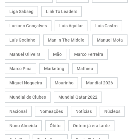
Liga Sabseg
Link To Leaders
Luciano Gonçalves
Luís Aguilar
Luís Castro
Luís Godinho
Man In The Middle
Manuel Mota
Manuel Oliveira
Mão
Marco Ferreira
Marco Pina
Marketing
Mathieu
Miguel Nogueira
Mourinho
Mundial 2026
Mundial de Clubes
Mundial Qatar 2022
Nacional
Nomeações
Notícias
Núcleos
Nuno Almeida
Óbito
Ontem já era tarde