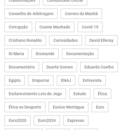
Classificações
Comunicado Oficial
Conselho de Arbitragem
Correio da Manhã
Corrupção
Cosme Machado
Covid-19
Cristiano Ronaldo
Curiosidades
David Elleray
Di Maria
Diomande
Documentação
Documentário
Duarte Gomes
Eduardo Coelho
Egipto
Empurrar
ENAJ
Entrevista
Esclarecimento Leis de Jogo
Estudo
Ética
Ética no Desporto
Eunice Mortágua
Euro
Euro2020
Euro2024
Expresso