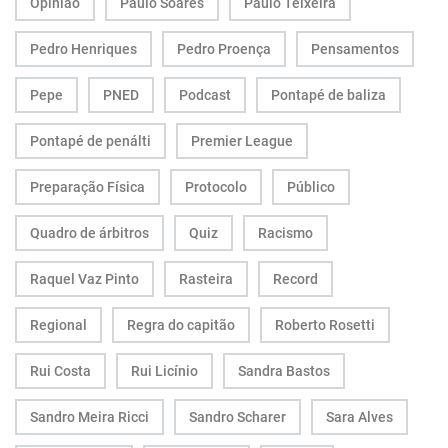
Opinião
Paulo Soares
Paulo Teixeira
Pedro Henriques
Pedro Proença
Pensamentos
Pepe
PNED
Podcast
Pontapé de baliza
Pontapé de penálti
Premier League
Preparação Física
Protocolo
Público
Quadro de árbitros
Quiz
Racismo
Raquel Vaz Pinto
Rasteira
Record
Regional
Regra do capitão
Roberto Rosetti
Rui Costa
Rui Licínio
Sandra Bastos
Sandro Meira Ricci
Sandro Scharer
Sara Alves