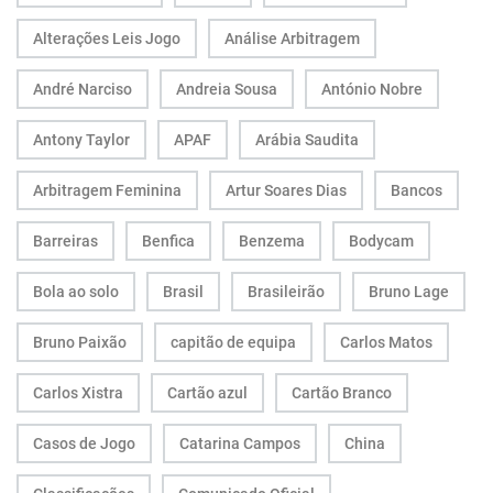
Alterações Leis Jogo
Análise Arbitragem
André Narciso
Andreia Sousa
António Nobre
Antony Taylor
APAF
Arábia Saudita
Arbitragem Feminina
Artur Soares Dias
Bancos
Barreiras
Benfica
Benzema
Bodycam
Bola ao solo
Brasil
Brasileirão
Bruno Lage
Bruno Paixão
capitão de equipa
Carlos Matos
Carlos Xistra
Cartão azul
Cartão Branco
Casos de Jogo
Catarina Campos
China