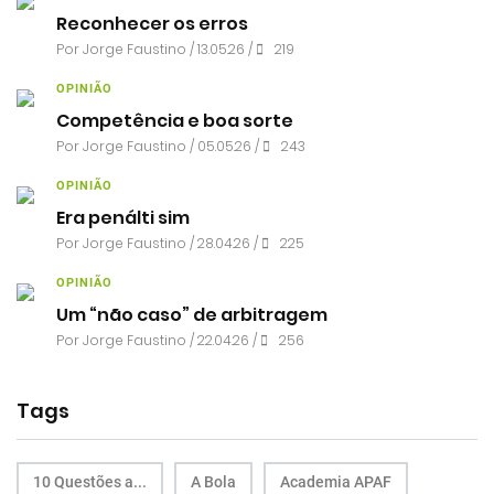
Reconhecer os erros
Por
Jorge Faustino
/ 13.05.26 /
219
OPINIÃO
Competência e boa sorte
Por
Jorge Faustino
/ 05.05.26 /
243
OPINIÃO
Era penálti sim
Por
Jorge Faustino
/ 28.04.26 /
225
OPINIÃO
Um “não caso” de arbitragem
Por
Jorge Faustino
/ 22.04.26 /
256
Tags
10 Questões a...
A Bola
Academia APAF