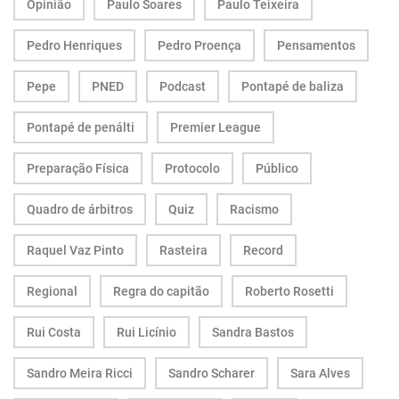
Opinião
Paulo Soares
Paulo Teixeira
Pedro Henriques
Pedro Proença
Pensamentos
Pepe
PNED
Podcast
Pontapé de baliza
Pontapé de penálti
Premier League
Preparação Física
Protocolo
Público
Quadro de árbitros
Quiz
Racismo
Raquel Vaz Pinto
Rasteira
Record
Regional
Regra do capitão
Roberto Rosetti
Rui Costa
Rui Licínio
Sandra Bastos
Sandro Meira Ricci
Sandro Scharer
Sara Alves