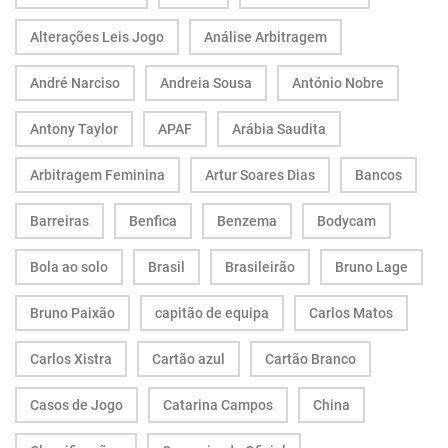
Alterações Leis Jogo
Análise Arbitragem
André Narciso
Andreia Sousa
António Nobre
Antony Taylor
APAF
Arábia Saudita
Arbitragem Feminina
Artur Soares Dias
Bancos
Barreiras
Benfica
Benzema
Bodycam
Bola ao solo
Brasil
Brasileirão
Bruno Lage
Bruno Paixão
capitão de equipa
Carlos Matos
Carlos Xistra
Cartão azul
Cartão Branco
Casos de Jogo
Catarina Campos
China