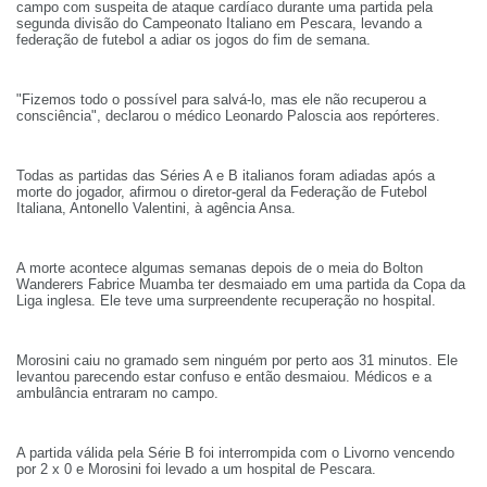
campo com suspeita de ataque cardíaco durante uma partida pela
segunda divisão do Campeonato Italiano em Pescara, levando a
federação de futebol a adiar os jogos do fim de semana.
"Fizemos todo o possível para salvá-lo, mas ele não recuperou a
consciência", declarou o médico Leonardo Paloscia aos repórteres.
Todas as partidas das Séries A e B italianos foram adiadas após a
morte do jogador, afirmou o diretor-geral da Federação de Futebol
Italiana, Antonello Valentini, à agência Ansa.
A morte acontece algumas semanas depois de o meia do Bolton
Wanderers Fabrice Muamba ter desmaiado em uma partida da Copa da
Liga inglesa. Ele teve uma surpreendente recuperação no hospital.
Morosini caiu no gramado sem ninguém por perto aos 31 minutos. Ele
levantou parecendo estar confuso e então desmaiou. Médicos e a
ambulância entraram no campo.
A partida válida pela Série B foi interrompida com o Livorno vencendo
por 2 x 0 e Morosini foi levado a um hospital de Pescara.