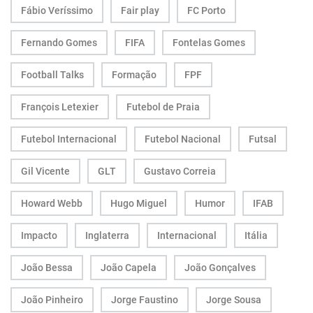
Fábio Veríssimo
Fair play
FC Porto
Fernando Gomes
FIFA
Fontelas Gomes
Football Talks
Formação
FPF
François Letexier
Futebol de Praia
Futebol Internacional
Futebol Nacional
Futsal
Gil Vicente
GLT
Gustavo Correia
Howard Webb
Hugo Miguel
Humor
IFAB
Impacto
Inglaterra
Internacional
Itália
João Bessa
João Capela
João Gonçalves
João Pinheiro
Jorge Faustino
Jorge Sousa