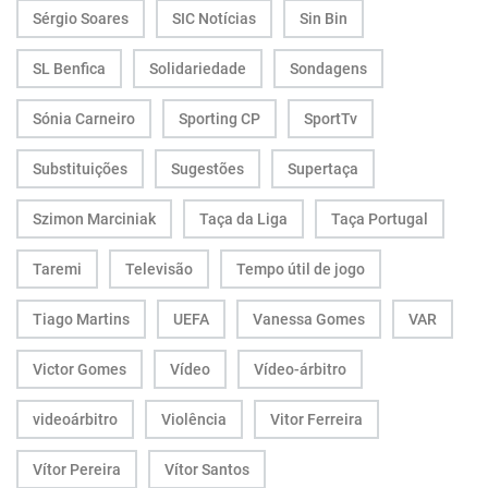
Sérgio Soares
SIC Notícias
Sin Bin
SL Benfica
Solidariedade
Sondagens
Sónia Carneiro
Sporting CP
SportTv
Substituições
Sugestões
Supertaça
Szimon Marciniak
Taça da Liga
Taça Portugal
Taremi
Televisão
Tempo útil de jogo
Tiago Martins
UEFA
Vanessa Gomes
VAR
Victor Gomes
Vídeo
Vídeo-árbitro
videoárbitro
Violência
Vitor Ferreira
Vítor Pereira
Vítor Santos