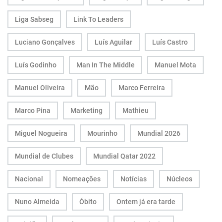
Liga Sabseg
Link To Leaders
Luciano Gonçalves
Luís Aguilar
Luís Castro
Luís Godinho
Man In The Middle
Manuel Mota
Manuel Oliveira
Mão
Marco Ferreira
Marco Pina
Marketing
Mathieu
Miguel Nogueira
Mourinho
Mundial 2026
Mundial de Clubes
Mundial Qatar 2022
Nacional
Nomeações
Notícias
Núcleos
Nuno Almeida
Óbito
Ontem já era tarde