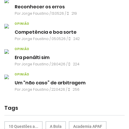
Reconhecer os erros
Por
Jorge Faustino
/ 13.05.26 /
219
OPINIÃO
Competência e boa sorte
Por
Jorge Faustino
/ 05.05.26 /
242
OPINIÃO
Era penálti sim
Por
Jorge Faustino
/ 28.04.26 /
224
OPINIÃO
Um “não caso” de arbitragem
Por
Jorge Faustino
/ 22.04.26 /
256
Tags
10 Questões a...
A Bola
Academia APAF