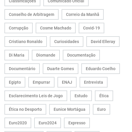
Classificações
Comunicado Oficial
Conselho de Arbitragem
Correio da Manhã
Corrupção
Cosme Machado
Covid-19
Cristiano Ronaldo
Curiosidades
David Elleray
Di Maria
Diomande
Documentação
Documentário
Duarte Gomes
Eduardo Coelho
Egipto
Empurrar
ENAJ
Entrevista
Esclarecimento Leis de Jogo
Estudo
Ética
Ética no Desporto
Eunice Mortágua
Euro
Euro2020
Euro2024
Expresso