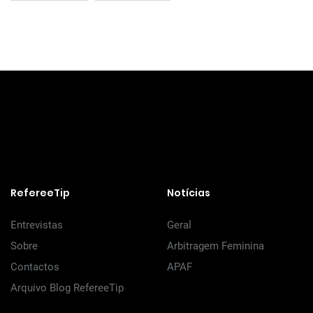
RefereeTip
Notícias
Entrevistas
Geral
Sobre
Arbitragem Feminina
Contactos
APAF
Arquivo Blog RefereeTip