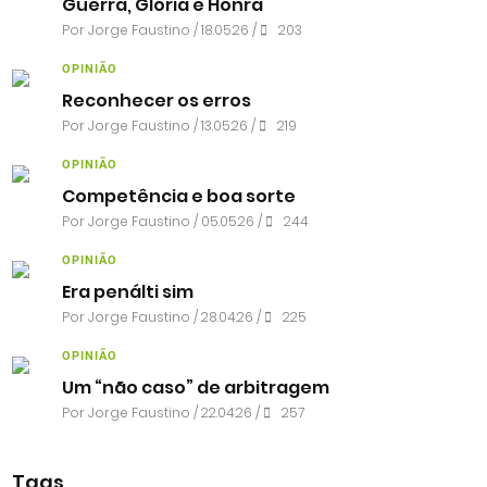
Guerra, Glória e Honra
Por
Jorge Faustino
/ 18.05.26 /
203
OPINIÃO
Reconhecer os erros
Por
Jorge Faustino
/ 13.05.26 /
219
OPINIÃO
Competência e boa sorte
Por
Jorge Faustino
/ 05.05.26 /
244
OPINIÃO
Era penálti sim
Por
Jorge Faustino
/ 28.04.26 /
225
OPINIÃO
Um “não caso” de arbitragem
Por
Jorge Faustino
/ 22.04.26 /
257
Tags