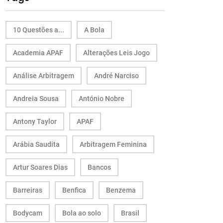
10 Questões a...
A Bola
Academia APAF
Alterações Leis Jogo
Análise Arbitragem
André Narciso
Andreia Sousa
António Nobre
Antony Taylor
APAF
Arábia Saudita
Arbitragem Feminina
Artur Soares Dias
Bancos
Barreiras
Benfica
Benzema
Bodycam
Bola ao solo
Brasil