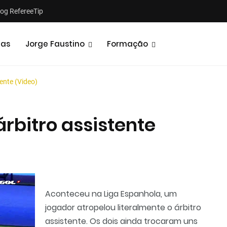
log RefereeTip
tas
Jorge Faustino
Formação
ente (Video)
rbitro assistente
Notícias
Opiniões
Aconteceu na Liga Espanhola, um
jogador atropelou literalmente o árbitro
assistente. Os dois ainda trocaram uns