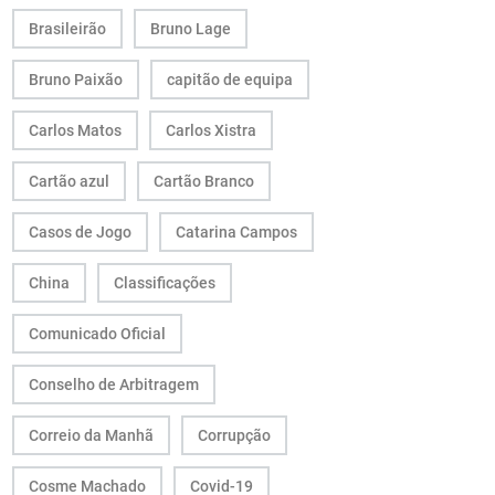
Brasileirão
Bruno Lage
Bruno Paixão
capitão de equipa
Carlos Matos
Carlos Xistra
Cartão azul
Cartão Branco
Casos de Jogo
Catarina Campos
China
Classificações
Comunicado Oficial
Conselho de Arbitragem
Correio da Manhã
Corrupção
Cosme Machado
Covid-19