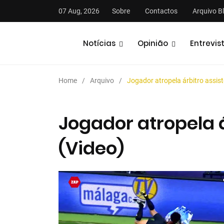
07 Aug, 2026
Sobre
Contactos
Arquivo B
Notícias
Opinião
Entrevis
Home
Arquivo
Jogador atropela árbitro assist
Jogador atropela á
(Video)
stas
Análises
Podcasts