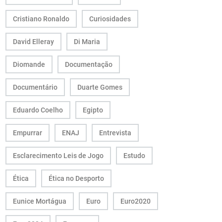
Cristiano Ronaldo
Curiosidades
David Elleray
Di Maria
Diomande
Documentação
Documentário
Duarte Gomes
Eduardo Coelho
Egipto
Empurrar
ENAJ
Entrevista
Esclarecimento Leis de Jogo
Estudo
Ética
Ética no Desporto
Eunice Mortágua
Euro
Euro2020