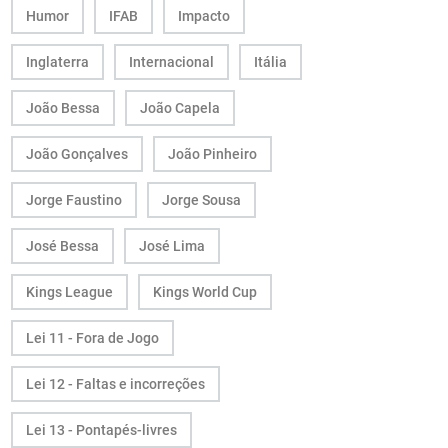
Humor
IFAB
Impacto
Inglaterra
Internacional
Itália
João Bessa
João Capela
João Gonçalves
João Pinheiro
Jorge Faustino
Jorge Sousa
José Bessa
José Lima
Kings League
Kings World Cup
Lei 11 - Fora de Jogo
Lei 12 - Faltas e incorreções
Lei 13 - Pontapés-livres