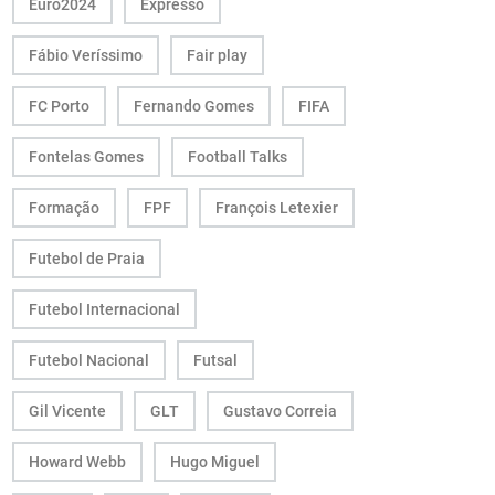
Euro2024
Expresso
Fábio Veríssimo
Fair play
FC Porto
Fernando Gomes
FIFA
Fontelas Gomes
Football Talks
Formação
FPF
François Letexier
Futebol de Praia
Futebol Internacional
Futebol Nacional
Futsal
Gil Vicente
GLT
Gustavo Correia
Howard Webb
Hugo Miguel