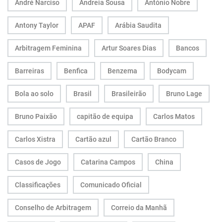
André Narciso
Andreia Sousa
António Nobre
Antony Taylor
APAF
Arábia Saudita
Arbitragem Feminina
Artur Soares Dias
Bancos
Barreiras
Benfica
Benzema
Bodycam
Bola ao solo
Brasil
Brasileirão
Bruno Lage
Bruno Paixão
capitão de equipa
Carlos Matos
Carlos Xistra
Cartão azul
Cartão Branco
Casos de Jogo
Catarina Campos
China
Classificações
Comunicado Oficial
Conselho de Arbitragem
Correio da Manhã