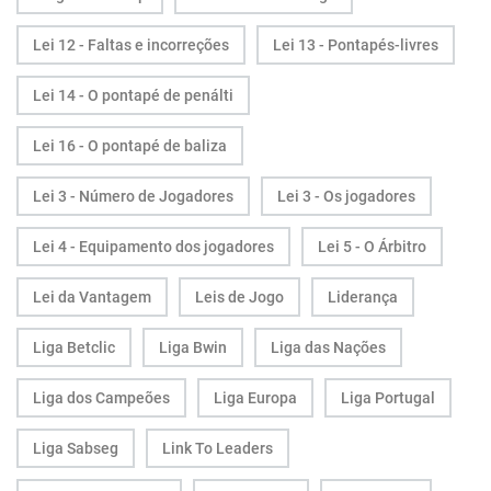
Lei 12 - Faltas e incorreções
Lei 13 - Pontapés-livres
Lei 14 - O pontapé de penálti
Lei 16 - O pontapé de baliza
Lei 3 - Número de Jogadores
Lei 3 - Os jogadores
Lei 4 - Equipamento dos jogadores
Lei 5 - O Árbitro
Lei da Vantagem
Leis de Jogo
Liderança
Liga Betclic
Liga Bwin
Liga das Nações
Liga dos Campeões
Liga Europa
Liga Portugal
Liga Sabseg
Link To Leaders