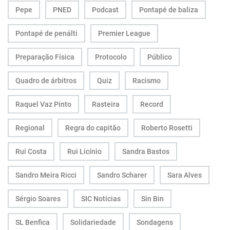
Pepe
PNED
Podcast
Pontapé de baliza
Pontapé de penálti
Premier League
Preparação Física
Protocolo
Público
Quadro de árbitros
Quiz
Racismo
Raquel Vaz Pinto
Rasteira
Record
Regional
Regra do capitão
Roberto Rosetti
Rui Costa
Rui Licínio
Sandra Bastos
Sandro Meira Ricci
Sandro Scharer
Sara Alves
Sérgio Soares
SIC Notícias
Sin Bin
SL Benfica
Solidariedade
Sondagens