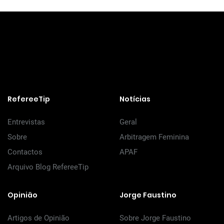
RefereeTip
Notícias
Entrevistas
Geral
Sobre
Arbitragem Feminina
Contactos
APAF
Arquivo Blog RefereeTip
Opinião
Jorge Faustino
Artigos de Opinião
Sobre Jorge Faustino