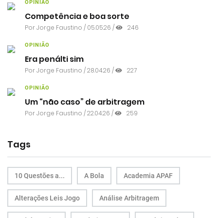
OPINIÃO
Competência e boa sorte
Por
Jorge Faustino
/ 05.05.26 /
246
OPINIÃO
Era penálti sim
Por
Jorge Faustino
/ 28.04.26 /
227
OPINIÃO
Um “não caso” de arbitragem
Por
Jorge Faustino
/ 22.04.26 /
259
Tags
10 Questões a...
A Bola
Academia APAF
Alterações Leis Jogo
Análise Arbitragem