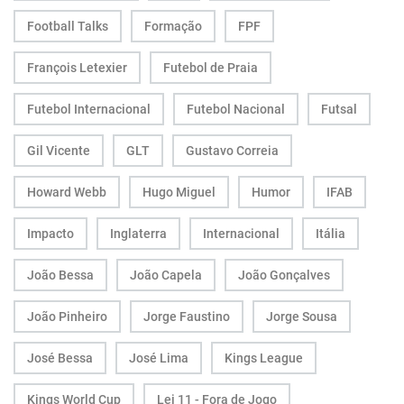
Football Talks
Formação
FPF
François Letexier
Futebol de Praia
Futebol Internacional
Futebol Nacional
Futsal
Gil Vicente
GLT
Gustavo Correia
Howard Webb
Hugo Miguel
Humor
IFAB
Impacto
Inglaterra
Internacional
Itália
João Bessa
João Capela
João Gonçalves
João Pinheiro
Jorge Faustino
Jorge Sousa
José Bessa
José Lima
Kings League
Kings World Cup
Lei 11 - Fora de Jogo