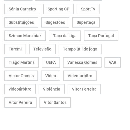
Sónia Carneiro
Sporting CP
SportTv
Substituições
Sugestões
Supertaça
Szimon Marciniak
Taça da Liga
Taça Portugal
Taremi
Televisão
Tempo útil de jogo
Tiago Martins
UEFA
Vanessa Gomes
VAR
Victor Gomes
Vídeo
Vídeo-árbitro
videoárbitro
Violência
Vitor Ferreira
Vítor Pereira
Vítor Santos