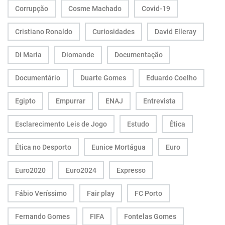
Corrupção
Cosme Machado
Covid-19
Cristiano Ronaldo
Curiosidades
David Elleray
Di Maria
Diomande
Documentação
Documentário
Duarte Gomes
Eduardo Coelho
Egipto
Empurrar
ENAJ
Entrevista
Esclarecimento Leis de Jogo
Estudo
Ética
Ética no Desporto
Eunice Mortágua
Euro
Euro2020
Euro2024
Expresso
Fábio Veríssimo
Fair play
FC Porto
Fernando Gomes
FIFA
Fontelas Gomes