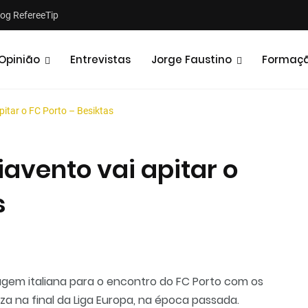
log RefereeTip
Opinião
Entrevistas
Jorge Faustino
Formaç
apitar o FC Porto – Besiktas
iavento vai apitar o
s
Notícias
Opiniões
gem italiana para o encontro do FC Porto com os
liza na final da Liga Europa, na época passada.