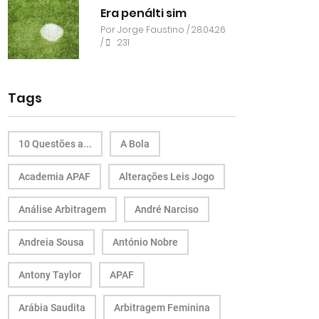
Era penálti sim
Por
Jorge Faustino
/ 28.04.26
/
231
Tags
10 Questões a...
A Bola
Academia APAF
Alterações Leis Jogo
Análise Arbitragem
André Narciso
Andreia Sousa
António Nobre
Antony Taylor
APAF
Arábia Saudita
Arbitragem Feminina