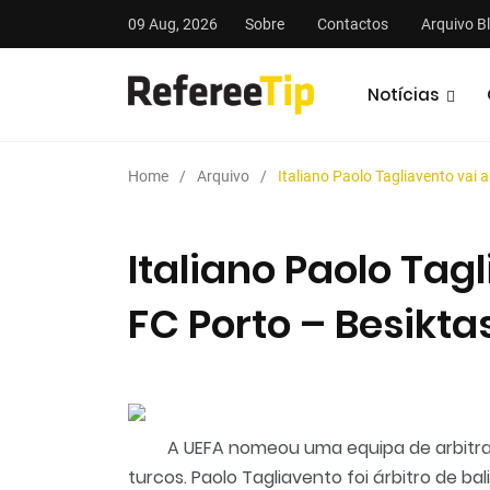
09 Aug, 2026
Sobre
Contactos
Arquivo B
Notícias
Home
Arquivo
Italiano Paolo Tagliavento vai 
Italiano Paolo Tagl
FC Porto – Besikta
stas
Análises
Podcasts
A UEFA nomeou uma equipa de arbitra
turcos. Paolo Tagliavento foi árbitro de ba