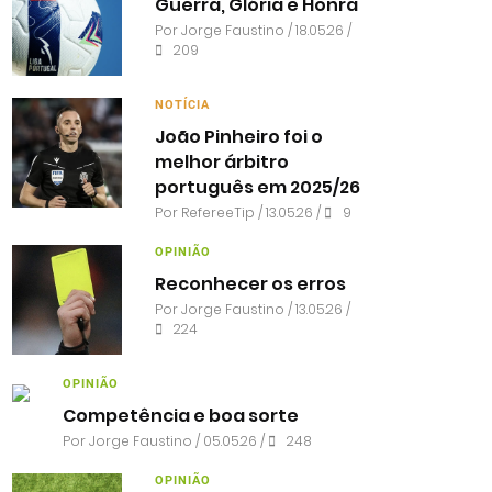
Guerra, Glória e Honra
Por
Jorge Faustino
/ 18.05.26 /
209
NOTÍCIA
João Pinheiro foi o
melhor árbitro
português em 2025/26
Por RefereeTip / 13.05.26 /
9
OPINIÃO
Reconhecer os erros
Por
Jorge Faustino
/ 13.05.26 /
224
OPINIÃO
Competência e boa sorte
Por
Jorge Faustino
/ 05.05.26 /
248
OPINIÃO