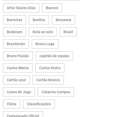
Artur Soares Dias
Bancos
Barreiras
Benfica
Benzema
Bodycam
Bola ao solo
Brasil
Brasileirão
Bruno Lage
Bruno Paixão
capitão de equipa
Carlos Matos
Carlos Xistra
Cartão azul
Cartão Branco
Casos de Jogo
Catarina Campos
China
Classificações
Comunicado Oficial