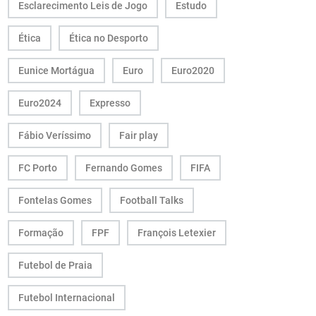
Esclarecimento Leis de Jogo
Estudo
Ética
Ética no Desporto
Eunice Mortágua
Euro
Euro2020
Euro2024
Expresso
Fábio Veríssimo
Fair play
FC Porto
Fernando Gomes
FIFA
Fontelas Gomes
Football Talks
Formação
FPF
François Letexier
Futebol de Praia
Futebol Internacional