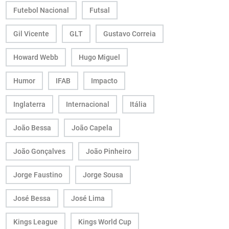
Futebol Nacional
Futsal
Gil Vicente
GLT
Gustavo Correia
Howard Webb
Hugo Miguel
Humor
IFAB
Impacto
Inglaterra
Internacional
Itália
João Bessa
João Capela
João Gonçalves
João Pinheiro
Jorge Faustino
Jorge Sousa
José Bessa
José Lima
Kings League
Kings World Cup