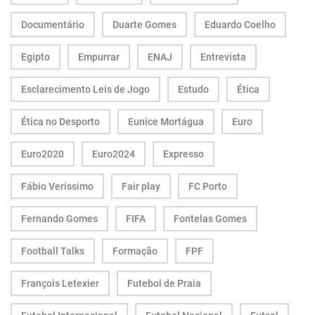
Documentário
Duarte Gomes
Eduardo Coelho
Egipto
Empurrar
ENAJ
Entrevista
Esclarecimento Leis de Jogo
Estudo
Ética
Ética no Desporto
Eunice Mortágua
Euro
Euro2020
Euro2024
Expresso
Fábio Veríssimo
Fair play
FC Porto
Fernando Gomes
FIFA
Fontelas Gomes
Football Talks
Formação
FPF
François Letexier
Futebol de Praia