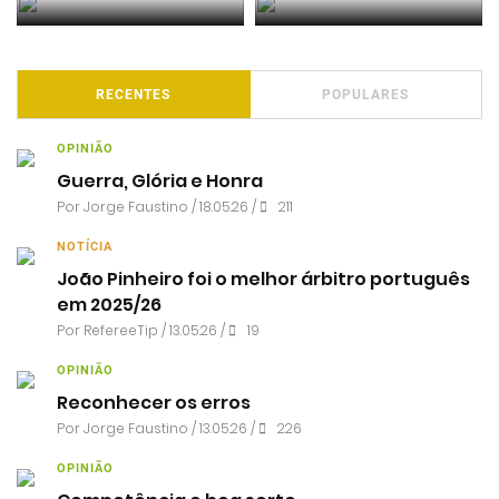
RECENTES
POPULARES
OPINIÃO
Guerra, Glória e Honra
Por
Jorge Faustino
/ 18.05.26 /
211
NOTÍCIA
João Pinheiro foi o melhor árbitro português
em 2025/26
Por RefereeTip / 13.05.26 /
19
OPINIÃO
Reconhecer os erros
Por
Jorge Faustino
/ 13.05.26 /
226
OPINIÃO