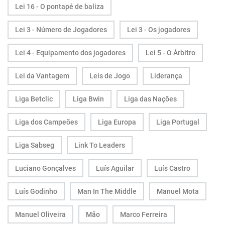
Lei 16 - O pontapé de baliza
Lei 3 - Número de Jogadores
Lei 3 - Os jogadores
Lei 4 - Equipamento dos jogadores
Lei 5 - O Árbitro
Lei da Vantagem
Leis de Jogo
Liderança
Liga Betclic
Liga Bwin
Liga das Nações
Liga dos Campeões
Liga Europa
Liga Portugal
Liga Sabseg
Link To Leaders
Luciano Gonçalves
Luís Aguilar
Luís Castro
Luís Godinho
Man In The Middle
Manuel Mota
Manuel Oliveira
Mão
Marco Ferreira