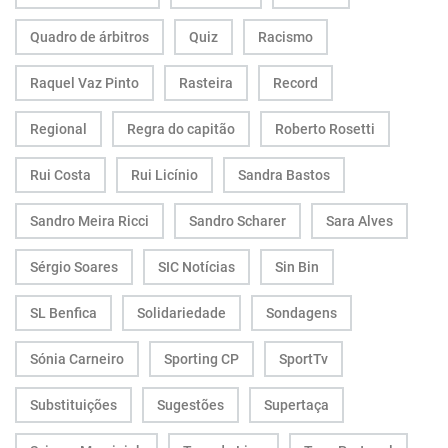
Quadro de árbitros
Quiz
Racismo
Raquel Vaz Pinto
Rasteira
Record
Regional
Regra do capitão
Roberto Rosetti
Rui Costa
Rui Licínio
Sandra Bastos
Sandro Meira Ricci
Sandro Scharer
Sara Alves
Sérgio Soares
SIC Notícias
Sin Bin
SL Benfica
Solidariedade
Sondagens
Sónia Carneiro
Sporting CP
SportTv
Substituições
Sugestões
Supertaça