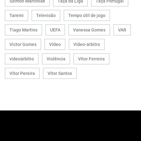
Szimon Marciniak
Taça da Liga
Taça Portugal
Taremi
Televisão
Tempo útil de jogo
Tiago Martins
UEFA
Vanessa Gomes
VAR
Victor Gomes
Vídeo
Vídeo-árbitro
videoárbitro
Violência
Vitor Ferreira
Vítor Pereira
Vítor Santos