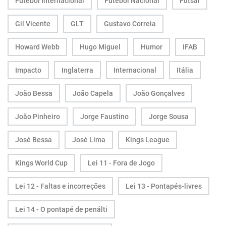
Futebol Internacional
Futebol Nacional
Futsal
Gil Vicente
GLT
Gustavo Correia
Howard Webb
Hugo Miguel
Humor
IFAB
Impacto
Inglaterra
Internacional
Itália
João Bessa
João Capela
João Gonçalves
João Pinheiro
Jorge Faustino
Jorge Sousa
José Bessa
José Lima
Kings League
Kings World Cup
Lei 11 - Fora de Jogo
Lei 12 - Faltas e incorreções
Lei 13 - Pontapés-livres
Lei 14 - O pontapé de penálti