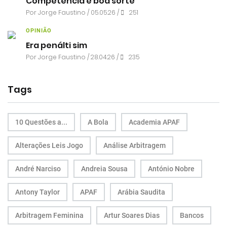
Competência e boa sorte
Por
Jorge Faustino
/ 05.05.26 /
251
OPINIÃO
Era penálti sim
Por
Jorge Faustino
/ 28.04.26 /
235
Tags
10 Questões a...
A Bola
Academia APAF
Alterações Leis Jogo
Análise Arbitragem
André Narciso
Andreia Sousa
António Nobre
Antony Taylor
APAF
Arábia Saudita
Arbitragem Feminina
Artur Soares Dias
Bancos