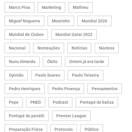
Marco Pina
Marketing
Mathieu
Miguel Nogueira
Mourinho
Mundial 2026
Mundial de Clubes
Mundial Qatar 2022
Nacional
Nomeações
Notícias
Núcleos
Nuno Almeida
Óbito
Ontem já era tarde
Opinião
Paulo Soares
Paulo Teixeira
Pedro Henriques
Pedro Proença
Pensamentos
Pepe
PNED
Podcast
Pontapé de baliza
Pontapé de penálti
Premier League
Preparação Física
Protocolo
Público