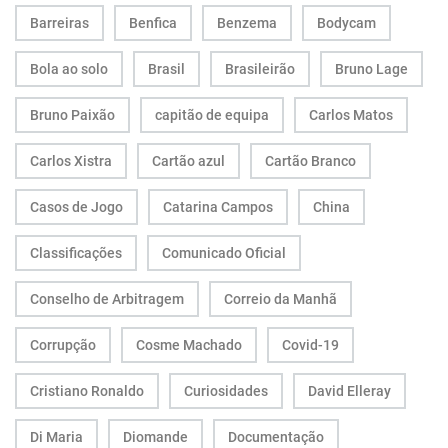
Barreiras
Benfica
Benzema
Bodycam
Bola ao solo
Brasil
Brasileirão
Bruno Lage
Bruno Paixão
capitão de equipa
Carlos Matos
Carlos Xistra
Cartão azul
Cartão Branco
Casos de Jogo
Catarina Campos
China
Classificações
Comunicado Oficial
Conselho de Arbitragem
Correio da Manhã
Corrupção
Cosme Machado
Covid-19
Cristiano Ronaldo
Curiosidades
David Elleray
Di Maria
Diomande
Documentação