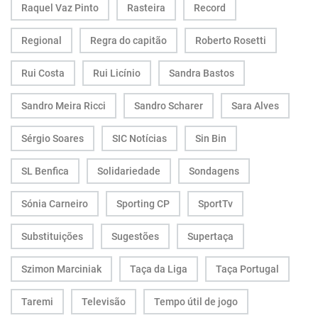
Raquel Vaz Pinto
Rasteira
Record
Regional
Regra do capitão
Roberto Rosetti
Rui Costa
Rui Licínio
Sandra Bastos
Sandro Meira Ricci
Sandro Scharer
Sara Alves
Sérgio Soares
SIC Notícias
Sin Bin
SL Benfica
Solidariedade
Sondagens
Sónia Carneiro
Sporting CP
SportTv
Substituições
Sugestões
Supertaça
Szimon Marciniak
Taça da Liga
Taça Portugal
Taremi
Televisão
Tempo útil de jogo