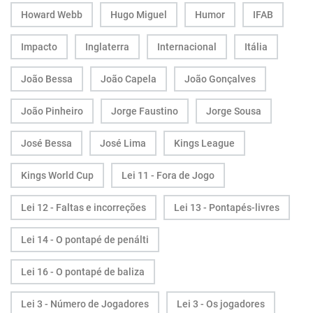
Howard Webb
Hugo Miguel
Humor
IFAB
Impacto
Inglaterra
Internacional
Itália
João Bessa
João Capela
João Gonçalves
João Pinheiro
Jorge Faustino
Jorge Sousa
José Bessa
José Lima
Kings League
Kings World Cup
Lei 11 - Fora de Jogo
Lei 12 - Faltas e incorreções
Lei 13 - Pontapés-livres
Lei 14 - O pontapé de penálti
Lei 16 - O pontapé de baliza
Lei 3 - Número de Jogadores
Lei 3 - Os jogadores