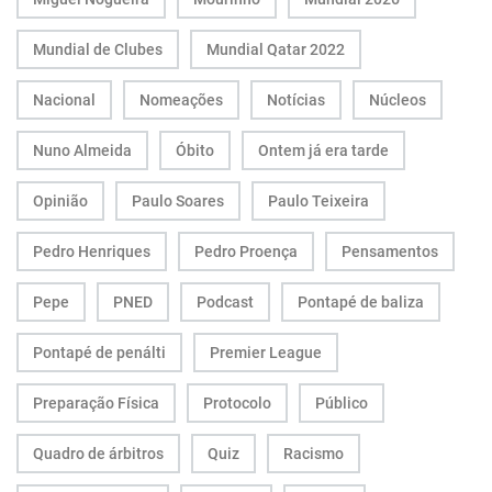
Mundial de Clubes
Mundial Qatar 2022
Nacional
Nomeações
Notícias
Núcleos
Nuno Almeida
Óbito
Ontem já era tarde
Opinião
Paulo Soares
Paulo Teixeira
Pedro Henriques
Pedro Proença
Pensamentos
Pepe
PNED
Podcast
Pontapé de baliza
Pontapé de penálti
Premier League
Preparação Física
Protocolo
Público
Quadro de árbitros
Quiz
Racismo