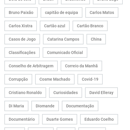
Bruno Paixão
capitão de equipa
Carlos Matos
Carlos Xistra
Cartão azul
Cartão Branco
Casos de Jogo
Catarina Campos
China
Classificações
Comunicado Oficial
Conselho de Arbitragem
Correio da Manhã
Corrupção
Cosme Machado
Covid-19
Cristiano Ronaldo
Curiosidades
David Elleray
Di Maria
Diomande
Documentação
Documentário
Duarte Gomes
Eduardo Coelho