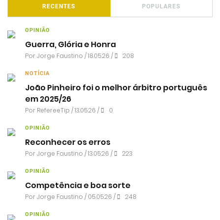
RECENTES
POPULARES
OPINIÃO
Guerra, Glória e Honra
Por
Jorge Faustino
/ 18.05.26 /
208
NOTÍCIA
João Pinheiro foi o melhor árbitro português
em 2025/26
Por RefereeTip / 13.05.26 /
0
OPINIÃO
Reconhecer os erros
Por
Jorge Faustino
/ 13.05.26 /
223
OPINIÃO
Competência e boa sorte
Por
Jorge Faustino
/ 05.05.26 /
248
OPINIÃO