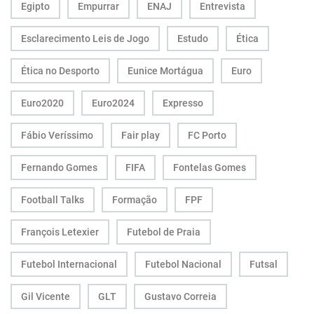
Egipto
Empurrar
ENAJ
Entrevista
Esclarecimento Leis de Jogo
Estudo
Ética
Ética no Desporto
Eunice Mortágua
Euro
Euro2020
Euro2024
Expresso
Fábio Veríssimo
Fair play
FC Porto
Fernando Gomes
FIFA
Fontelas Gomes
Football Talks
Formação
FPF
François Letexier
Futebol de Praia
Futebol Internacional
Futebol Nacional
Futsal
Gil Vicente
GLT
Gustavo Correia