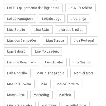
Lei 4 - Equipamento dos jogadores
Lei 5 - O Árbitro
Lei da Vantagem
Leis de Jogo
Liderança
Liga Betclic
Liga Bwin
Liga das Nações
Liga dos Campeões
Liga Europa
Liga Portugal
Liga Sabseg
Link To Leaders
Luciano Gonçalves
Luís Aguilar
Luís Castro
Luís Godinho
Man In The Middle
Manuel Mota
Manuel Oliveira
Mão
Marco Ferreira
Marco Pina
Marketing
Mathieu
Miguel Nogueira
Mourinho
Mundial 2026