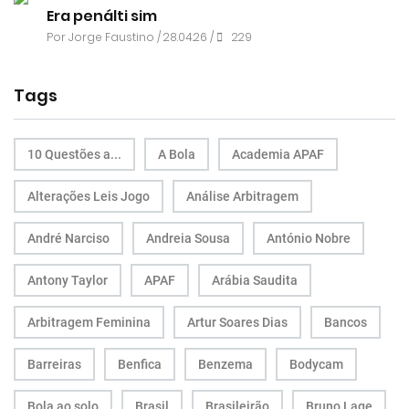
Era penálti sim
Por
Jorge Faustino
/ 28.04.26 /
229
Tags
10 Questões a...
A Bola
Academia APAF
Alterações Leis Jogo
Análise Arbitragem
André Narciso
Andreia Sousa
António Nobre
Antony Taylor
APAF
Arábia Saudita
Arbitragem Feminina
Artur Soares Dias
Bancos
Barreiras
Benfica
Benzema
Bodycam
Bola ao solo
Brasil
Brasileirão
Bruno Lage