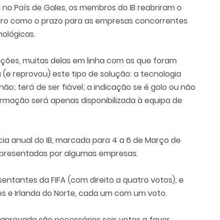
 no País de Gales, os membros do IB reabriram o
bro como o prazo para as empresas concorrentes
ológicas.
ições, muitas delas em linha com as que foram
 (e reprovou) este tipo de solução: a tecnologia
ão; terá de ser fiável; a indicação se é golo ou não
ormação será apenas disponibilizada à equipa de
ia anual do IB, marcada para 4 a 6 de Março de
 apresentadas por algumas empresas.
entantes da FIFA (com direito a quatro votos), e
les e Irlanda do Norte, cada um com um voto.
r aprovada são necessários seis votos a favor.