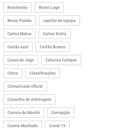
Brasileirão
Bruno Lage
Bruno Paixão
capitão de equipa
Carlos Matos
Carlos Xistra
Cartão azul
Cartão Branco
Casos de Jogo
Catarina Campos
China
Classificações
Comunicado Oficial
Conselho de Arbitragem
Correio da Manhã
Corrupção
Cosme Machado
Covid-19