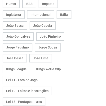
Humor
IFAB
Impacto
Inglaterra
Internacional
Itália
João Bessa
João Capela
João Gonçalves
João Pinheiro
Jorge Faustino
Jorge Sousa
José Bessa
José Lima
Kings League
Kings World Cup
Lei 11 - Fora de Jogo
Lei 12 - Faltas e incorreções
Lei 13 - Pontapés-livres