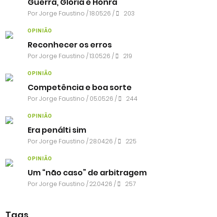
Guerra, Glória e Honra
Por
Jorge Faustino
/ 18.05.26 /
203
OPINIÃO
Reconhecer os erros
Por
Jorge Faustino
/ 13.05.26 /
219
OPINIÃO
Competência e boa sorte
Por
Jorge Faustino
/ 05.05.26 /
244
OPINIÃO
Era penálti sim
Por
Jorge Faustino
/ 28.04.26 /
225
OPINIÃO
Um “não caso” de arbitragem
Por
Jorge Faustino
/ 22.04.26 /
257
Tags