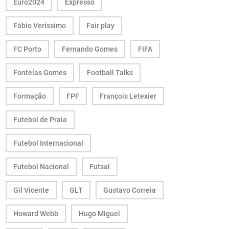
Euro2024
Expresso
Fábio Veríssimo
Fair play
FC Porto
Fernando Gomes
FIFA
Fontelas Gomes
Football Talks
Formação
FPF
François Letexier
Futebol de Praia
Futebol Internacional
Futebol Nacional
Futsal
Gil Vicente
GLT
Gustavo Correia
Howard Webb
Hugo Miguel