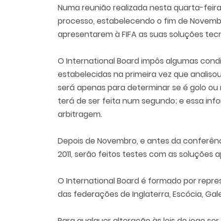
Numa reunião realizada nesta quarta-feira
processo, estabelecendo o fim de Novem
apresentarem à FIFA as suas soluções tecn
O International Board impôs algumas cond
estabelecidas na primeira vez que analisou
será apenas para determinar se é golo ou n
terá de ser feita num segundo; e essa inf
arbitragem.
Depois de Novembro, e antes da conferênc
2011, serão feitos testes com as soluções
O International Board é formado por repres
das federações de Inglaterra, Escócia, Ga
Para qualquer alteração às leis do jogo se