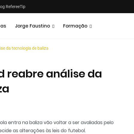
log RefereeTip
tas
Jorge Faustino
Formação
ise da tecnologia de baliza
d reabre análise da
za
Notícias
Opiniões
la entra na baliza vão voltar a ser avaliadas pelo
ecide as alterações às leis do futebol.