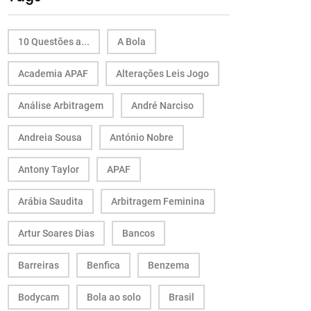
10 Questões a...
A Bola
Academia APAF
Alterações Leis Jogo
Análise Arbitragem
André Narciso
Andreia Sousa
António Nobre
Antony Taylor
APAF
Arábia Saudita
Arbitragem Feminina
Artur Soares Dias
Bancos
Barreiras
Benfica
Benzema
Bodycam
Bola ao solo
Brasil