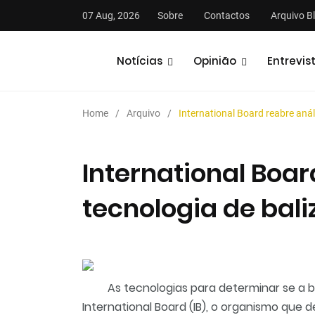
07 Aug, 2026
Sobre
Contactos
Arquivo B
Notícias
Opinião
Entrevis
Home
Arquivo
International Board reabre anál
International Boar
tecnologia de bali
stas
Análises
Podcasts
As tecnologias para determinar se a bo
International Board (IB), o organismo que d