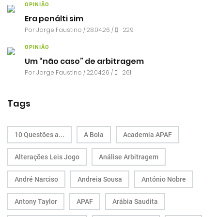
OPINIÃO
Era penálti sim
Por
Jorge Faustino
/ 28.04.26 /
229
OPINIÃO
Um “não caso” de arbitragem
Por
Jorge Faustino
/ 22.04.26 /
261
Tags
10 Questões a...
A Bola
Academia APAF
Alterações Leis Jogo
Análise Arbitragem
André Narciso
Andreia Sousa
António Nobre
Antony Taylor
APAF
Arábia Saudita