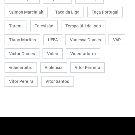
Szimon Marciniak
Taça da Liga
Taça Portugal
Taremi
Televisão
Tempo útil de jogo
Tiago Martins
UEFA
Vanessa Gomes
VAR
Victor Gomes
Vídeo
Vídeo-árbitro
videoárbitro
Violência
Vitor Ferreira
Vítor Pereira
Vítor Santos