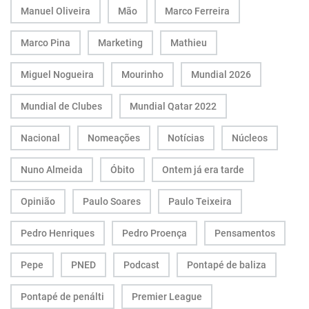
Manuel Oliveira
Mão
Marco Ferreira
Marco Pina
Marketing
Mathieu
Miguel Nogueira
Mourinho
Mundial 2026
Mundial de Clubes
Mundial Qatar 2022
Nacional
Nomeações
Notícias
Núcleos
Nuno Almeida
Óbito
Ontem já era tarde
Opinião
Paulo Soares
Paulo Teixeira
Pedro Henriques
Pedro Proença
Pensamentos
Pepe
PNED
Podcast
Pontapé de baliza
Pontapé de penálti
Premier League