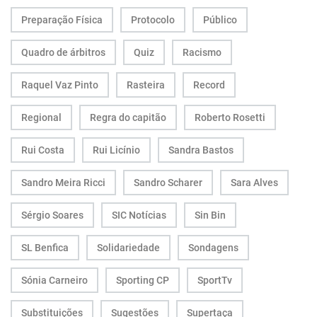
Preparação Física
Protocolo
Público
Quadro de árbitros
Quiz
Racismo
Raquel Vaz Pinto
Rasteira
Record
Regional
Regra do capitão
Roberto Rosetti
Rui Costa
Rui Licínio
Sandra Bastos
Sandro Meira Ricci
Sandro Scharer
Sara Alves
Sérgio Soares
SIC Notícias
Sin Bin
SL Benfica
Solidariedade
Sondagens
Sónia Carneiro
Sporting CP
SportTv
Substituições
Sugestões
Supertaça