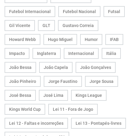
Futebol Internacional
Futebol Nacional
Futsal
Gil Vicente
GLT
Gustavo Correia
Howard Webb
Hugo Miguel
Humor
IFAB
Impacto
Inglaterra
Internacional
Itália
João Bessa
João Capela
João Gonçalves
João Pinheiro
Jorge Faustino
Jorge Sousa
José Bessa
José Lima
Kings League
Kings World Cup
Lei 11 - Fora de Jogo
Lei 12 - Faltas e incorreções
Lei 13 - Pontapés-livres