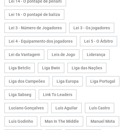
Lei 14 - O pontapé de penálti
Lei 16 - O pontapé de baliza
Lei 3 - Número de Jogadores
Lei 3 - Os jogadores
Lei 4 - Equipamento dos jogadores
Lei 5 - O Árbitro
Lei da Vantagem
Leis de Jogo
Liderança
Liga Betclic
Liga Bwin
Liga das Nações
Liga dos Campeões
Liga Europa
Liga Portugal
Liga Sabseg
Link To Leaders
Luciano Gonçalves
Luís Aguilar
Luís Castro
Luís Godinho
Man In The Middle
Manuel Mota