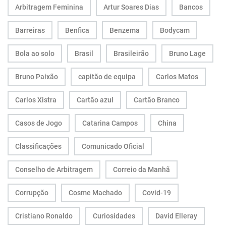
Arbitragem Feminina
Artur Soares Dias
Bancos
Barreiras
Benfica
Benzema
Bodycam
Bola ao solo
Brasil
Brasileirão
Bruno Lage
Bruno Paixão
capitão de equipa
Carlos Matos
Carlos Xistra
Cartão azul
Cartão Branco
Casos de Jogo
Catarina Campos
China
Classificações
Comunicado Oficial
Conselho de Arbitragem
Correio da Manhã
Corrupção
Cosme Machado
Covid-19
Cristiano Ronaldo
Curiosidades
David Elleray