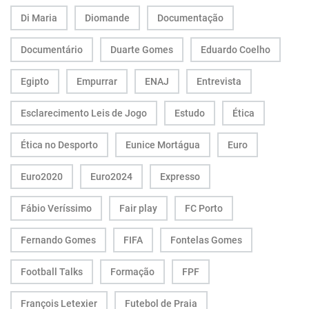
Di Maria
Diomande
Documentação
Documentário
Duarte Gomes
Eduardo Coelho
Egipto
Empurrar
ENAJ
Entrevista
Esclarecimento Leis de Jogo
Estudo
Ética
Ética no Desporto
Eunice Mortágua
Euro
Euro2020
Euro2024
Expresso
Fábio Veríssimo
Fair play
FC Porto
Fernando Gomes
FIFA
Fontelas Gomes
Football Talks
Formação
FPF
François Letexier
Futebol de Praia