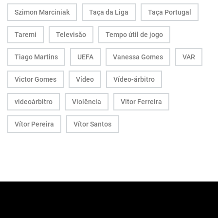
Szimon Marciniak
Taça da Liga
Taça Portugal
Taremi
Televisão
Tempo útil de jogo
Tiago Martins
UEFA
Vanessa Gomes
VAR
Victor Gomes
Vídeo
Vídeo-árbitro
videoárbitro
Violência
Vitor Ferreira
Vítor Pereira
Vítor Santos