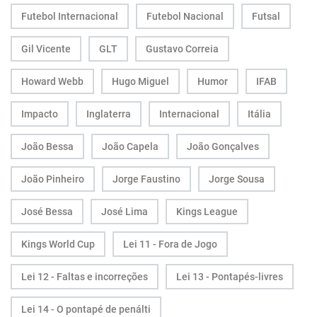
Futebol Internacional
Futebol Nacional
Futsal
Gil Vicente
GLT
Gustavo Correia
Howard Webb
Hugo Miguel
Humor
IFAB
Impacto
Inglaterra
Internacional
Itália
João Bessa
João Capela
João Gonçalves
João Pinheiro
Jorge Faustino
Jorge Sousa
José Bessa
José Lima
Kings League
Kings World Cup
Lei 11 - Fora de Jogo
Lei 12 - Faltas e incorreções
Lei 13 - Pontapés-livres
Lei 14 - O pontapé de penálti