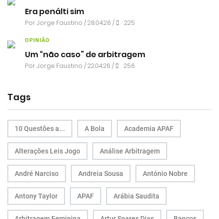
Era penálti sim
Por
Jorge Faustino
/ 28.04.26 /
225
OPINIÃO
Um “não caso” de arbitragem
Por
Jorge Faustino
/ 22.04.26 /
256
Tags
10 Questões a...
A Bola
Academia APAF
Alterações Leis Jogo
Análise Arbitragem
André Narciso
Andreia Sousa
António Nobre
Antony Taylor
APAF
Arábia Saudita
Arbitragem Feminina
Artur Soares Dias
Bancos