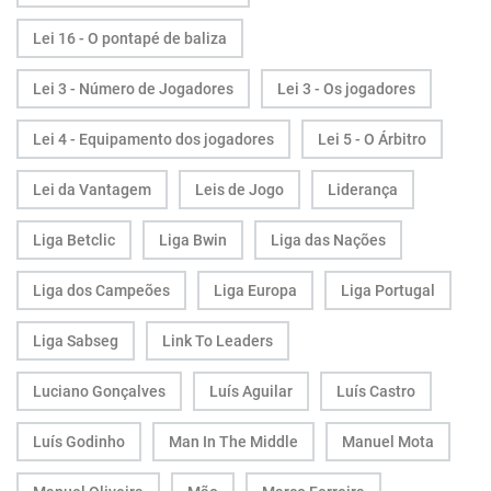
Lei 16 - O pontapé de baliza
Lei 3 - Número de Jogadores
Lei 3 - Os jogadores
Lei 4 - Equipamento dos jogadores
Lei 5 - O Árbitro
Lei da Vantagem
Leis de Jogo
Liderança
Liga Betclic
Liga Bwin
Liga das Nações
Liga dos Campeões
Liga Europa
Liga Portugal
Liga Sabseg
Link To Leaders
Luciano Gonçalves
Luís Aguilar
Luís Castro
Luís Godinho
Man In The Middle
Manuel Mota