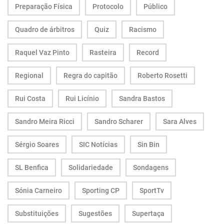
Preparação Física
Protocolo
Público
Quadro de árbitros
Quiz
Racismo
Raquel Vaz Pinto
Rasteira
Record
Regional
Regra do capitão
Roberto Rosetti
Rui Costa
Rui Licínio
Sandra Bastos
Sandro Meira Ricci
Sandro Scharer
Sara Alves
Sérgio Soares
SIC Notícias
Sin Bin
SL Benfica
Solidariedade
Sondagens
Sónia Carneiro
Sporting CP
SportTv
Substituições
Sugestões
Supertaça