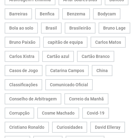
Barreiras
Benfica
Benzema
Bodycam
Bola ao solo
Brasil
Brasileirão
Bruno Lage
Bruno Paixão
capitão de equipa
Carlos Matos
Carlos Xistra
Cartão azul
Cartão Branco
Casos de Jogo
Catarina Campos
China
Classificações
Comunicado Oficial
Conselho de Arbitragem
Correio da Manhã
Corrupção
Cosme Machado
Covid-19
Cristiano Ronaldo
Curiosidades
David Elleray