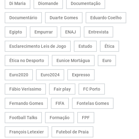
Di Maria
Diomande
Documentação
Documentário
Duarte Gomes
Eduardo Coelho
Egipto
Empurrar
ENAJ
Entrevista
Esclarecimento Leis de Jogo
Estudo
Ética
Ética no Desporto
Eunice Mortágua
Euro
Euro2020
Euro2024
Expresso
Fábio Veríssimo
Fair play
FC Porto
Fernando Gomes
FIFA
Fontelas Gomes
Football Talks
Formação
FPF
François Letexier
Futebol de Praia