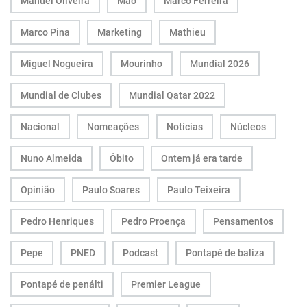
Manuel Oliveira
Mão
Marco Ferreira
Marco Pina
Marketing
Mathieu
Miguel Nogueira
Mourinho
Mundial 2026
Mundial de Clubes
Mundial Qatar 2022
Nacional
Nomeações
Notícias
Núcleos
Nuno Almeida
Óbito
Ontem já era tarde
Opinião
Paulo Soares
Paulo Teixeira
Pedro Henriques
Pedro Proença
Pensamentos
Pepe
PNED
Podcast
Pontapé de baliza
Pontapé de penálti
Premier League