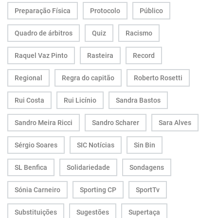
Preparação Física
Protocolo
Público
Quadro de árbitros
Quiz
Racismo
Raquel Vaz Pinto
Rasteira
Record
Regional
Regra do capitão
Roberto Rosetti
Rui Costa
Rui Licínio
Sandra Bastos
Sandro Meira Ricci
Sandro Scharer
Sara Alves
Sérgio Soares
SIC Notícias
Sin Bin
SL Benfica
Solidariedade
Sondagens
Sónia Carneiro
Sporting CP
SportTv
Substituições
Sugestões
Supertaça