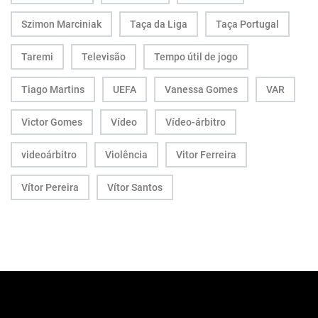
Szimon Marciniak
Taça da Liga
Taça Portugal
Taremi
Televisão
Tempo útil de jogo
Tiago Martins
UEFA
Vanessa Gomes
VAR
Victor Gomes
Vídeo
Vídeo-árbitro
videoárbitro
Violência
Vitor Ferreira
Vítor Pereira
Vítor Santos