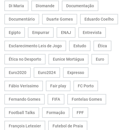
Di Maria
Diomande
Documentação
Documentário
Duarte Gomes
Eduardo Coelho
Egipto
Empurrar
ENAJ
Entrevista
Esclarecimento Leis de Jogo
Estudo
Ética
Ética no Desporto
Eunice Mortágua
Euro
Euro2020
Euro2024
Expresso
Fábio Veríssimo
Fair play
FC Porto
Fernando Gomes
FIFA
Fontelas Gomes
Football Talks
Formação
FPF
François Letexier
Futebol de Praia