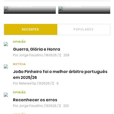
Entrevistas
Análises
RECENTES
POPULARES
OPINIÃO
Guerra, Glória e Honra
Por
Jorge Faustino
/ 18.05.26 /
208
NOTÍCIA
João Pinheiro foi o melhor árbitro português
em 2025/26
Por RefereeTip / 13.05.26 /
6
OPINIÃO
Reconhecer os erros
Por
Jorge Faustino
/ 13.05.26 /
223