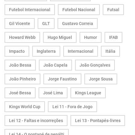
Futebol Internacional
Futebol Nacional
Futsal
Gil Vicente
GLT
Gustavo Correia
Howard Webb
Hugo Miguel
Humor
IFAB
Impacto
Inglaterra
Internacional
Itália
João Bessa
João Capela
João Gonçalves
João Pinheiro
Jorge Faustino
Jorge Sousa
José Bessa
José Lima
Kings League
Kings World Cup
Lei 11 - Fora de Jogo
Lei 12 - Faltas e incorreções
Lei 13 - Pontapés-livres
Lei 14 - O pontapé de penálti