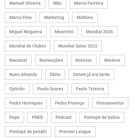
Manuel Oliveira
Mão
Marco Ferreira
Marco Pina
Marketing
Mathieu
Miguel Nogueira
Mourinho
Mundial 2026
Mundial de Clubes
Mundial Qatar 2022
Nacional
Nomeações
Notícias
Núcleos
Nuno Almeida
Óbito
Ontem já era tarde
Opinião
Paulo Soares
Paulo Teixeira
Pedro Henriques
Pedro Proença
Pensamentos
Pepe
PNED
Podcast
Pontapé de baliza
Pontapé de penálti
Premier League