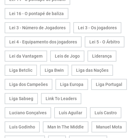
Lei 16 - O pontapé de baliza
Lei 3 - Número de Jogadores
Lei 3 - Os jogadores
Lei 4 - Equipamento dos jogadores
Lei 5 - O Árbitro
Lei da Vantagem
Leis de Jogo
Liderança
Liga Betclic
Liga Bwin
Liga das Nações
Liga dos Campeões
Liga Europa
Liga Portugal
Liga Sabseg
Link To Leaders
Luciano Gonçalves
Luís Aguilar
Luís Castro
Luís Godinho
Man In The Middle
Manuel Mota