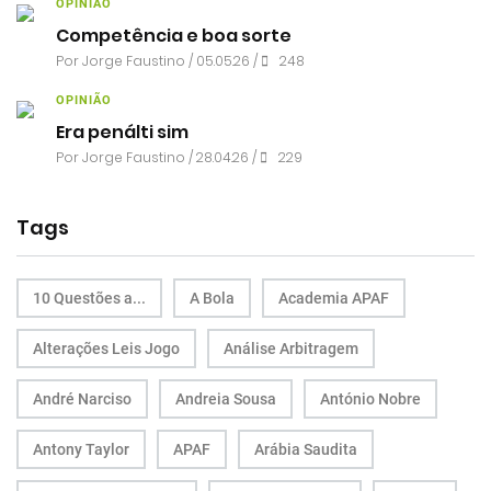
OPINIÃO
Competência e boa sorte
Por
Jorge Faustino
/ 05.05.26 /
248
OPINIÃO
Era penálti sim
Por
Jorge Faustino
/ 28.04.26 /
229
Tags
10 Questões a...
A Bola
Academia APAF
Alterações Leis Jogo
Análise Arbitragem
André Narciso
Andreia Sousa
António Nobre
Antony Taylor
APAF
Arábia Saudita