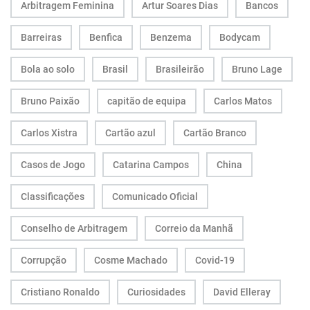
Arbitragem Feminina
Artur Soares Dias
Bancos
Barreiras
Benfica
Benzema
Bodycam
Bola ao solo
Brasil
Brasileirão
Bruno Lage
Bruno Paixão
capitão de equipa
Carlos Matos
Carlos Xistra
Cartão azul
Cartão Branco
Casos de Jogo
Catarina Campos
China
Classificações
Comunicado Oficial
Conselho de Arbitragem
Correio da Manhã
Corrupção
Cosme Machado
Covid-19
Cristiano Ronaldo
Curiosidades
David Elleray