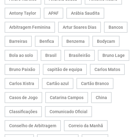
Antony Taylor
APAF
Arábia Saudita
Arbitragem Feminina
Artur Soares Dias
Bancos
Barreiras
Benfica
Benzema
Bodycam
Bola ao solo
Brasil
Brasileirão
Bruno Lage
Bruno Paixão
capitão de equipa
Carlos Matos
Carlos Xistra
Cartão azul
Cartão Branco
Casos de Jogo
Catarina Campos
China
Classificações
Comunicado Oficial
Conselho de Arbitragem
Correio da Manhã