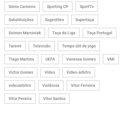
Sónia Carneiro
Sporting CP
SportTv
Substituições
Sugestões
Supertaça
Szimon Marciniak
Taça da Liga
Taça Portugal
Taremi
Televisão
Tempo útil de jogo
Tiago Martins
UEFA
Vanessa Gomes
VAR
Victor Gomes
Vídeo
Vídeo-árbitro
videoárbitro
Violência
Vitor Ferreira
Vítor Pereira
Vítor Santos