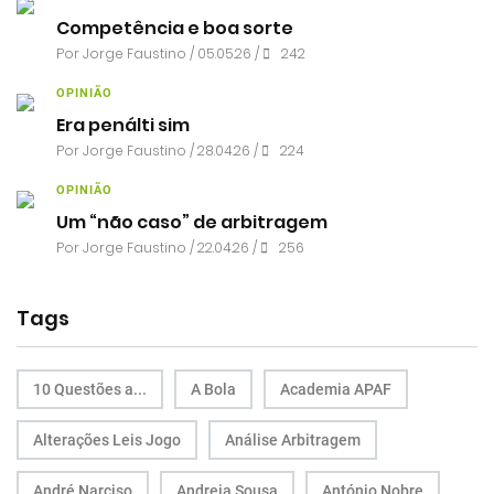
Competência e boa sorte
Por
Jorge Faustino
/ 05.05.26 /
242
OPINIÃO
Era penálti sim
Por
Jorge Faustino
/ 28.04.26 /
224
OPINIÃO
Um “não caso” de arbitragem
Por
Jorge Faustino
/ 22.04.26 /
256
Tags
10 Questões a...
A Bola
Academia APAF
Alterações Leis Jogo
Análise Arbitragem
André Narciso
Andreia Sousa
António Nobre