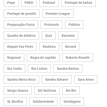
Pepe
PNED
Podcast
Pontapé de baliza
Pontapé de penálti
Premier League
Preparação Física
Protocolo
Público
Quadro de árbitros
Quiz
Racismo
Raquel Vaz Pinto
Rasteira
Record
Regional
Regra do capitão
Roberto Rosetti
Rui Costa
Rui Licínio
Sandra Bastos
Sandro Meira Ricci
Sandro Scharer
Sara Alves
Sérgio Soares
SIC Notícias
Sin Bin
SL Benfica
Solidariedade
Sondagens