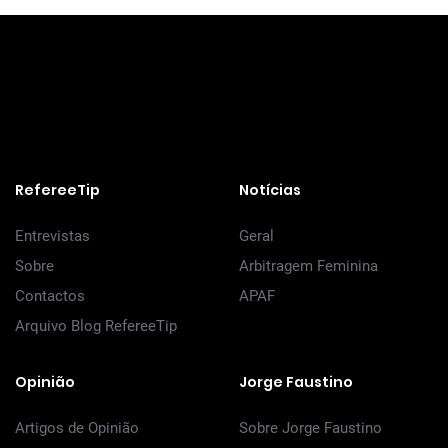
RefereeTip
Notícias
Entrevistas
Geral
Sobre
Arbitragem Feminina
Contactos
APAF
Arquivo Blog RefereeTip
Opinião
Jorge Faustino
Artigos de Opinião
Sobre Jorge Faustino