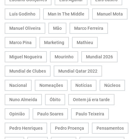
Luís Godinho
Man In The Middle
Manuel Mota
Manuel Oliveira
Mão
Marco Ferreira
Marco Pina
Marketing
Mathieu
Miguel Nogueira
Mourinho
Mundial 2026
Mundial de Clubes
Mundial Qatar 2022
Nacional
Nomeações
Notícias
Núcleos
Nuno Almeida
Óbito
Ontem já era tarde
Opinião
Paulo Soares
Paulo Teixeira
Pedro Henriques
Pedro Proença
Pensamentos