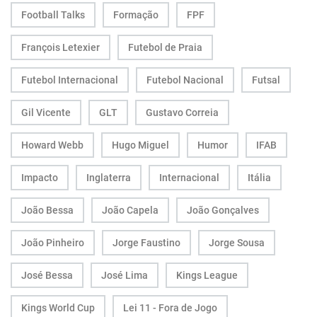
Football Talks
Formação
FPF
François Letexier
Futebol de Praia
Futebol Internacional
Futebol Nacional
Futsal
Gil Vicente
GLT
Gustavo Correia
Howard Webb
Hugo Miguel
Humor
IFAB
Impacto
Inglaterra
Internacional
Itália
João Bessa
João Capela
João Gonçalves
João Pinheiro
Jorge Faustino
Jorge Sousa
José Bessa
José Lima
Kings League
Kings World Cup
Lei 11 - Fora de Jogo