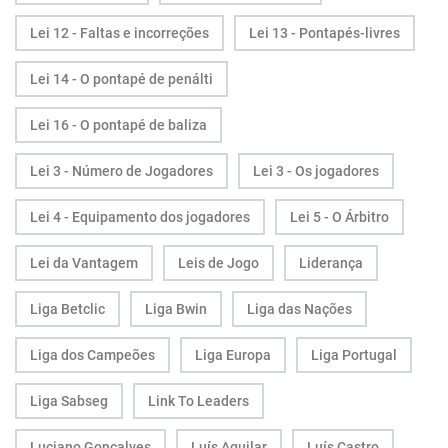
Lei 12 - Faltas e incorreções
Lei 13 - Pontapés-livres
Lei 14 - O pontapé de penálti
Lei 16 - O pontapé de baliza
Lei 3 - Número de Jogadores
Lei 3 - Os jogadores
Lei 4 - Equipamento dos jogadores
Lei 5 - O Árbitro
Lei da Vantagem
Leis de Jogo
Liderança
Liga Betclic
Liga Bwin
Liga das Nações
Liga dos Campeões
Liga Europa
Liga Portugal
Liga Sabseg
Link To Leaders
Luciano Gonçalves
Luís Aguilar
Luís Castro