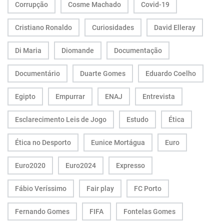
Corrupção
Cosme Machado
Covid-19
Cristiano Ronaldo
Curiosidades
David Elleray
Di Maria
Diomande
Documentação
Documentário
Duarte Gomes
Eduardo Coelho
Egipto
Empurrar
ENAJ
Entrevista
Esclarecimento Leis de Jogo
Estudo
Ética
Ética no Desporto
Eunice Mortágua
Euro
Euro2020
Euro2024
Expresso
Fábio Veríssimo
Fair play
FC Porto
Fernando Gomes
FIFA
Fontelas Gomes