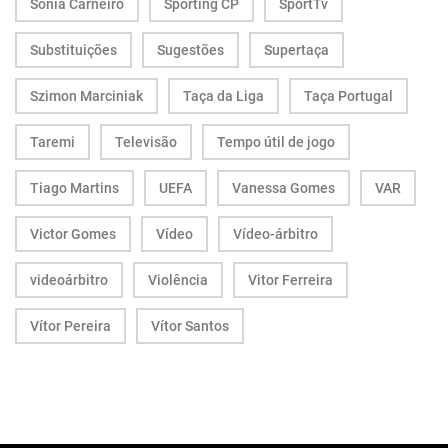
Sónia Carneiro
Sporting CP
SportTv
Substituições
Sugestões
Supertaça
Szimon Marciniak
Taça da Liga
Taça Portugal
Taremi
Televisão
Tempo útil de jogo
Tiago Martins
UEFA
Vanessa Gomes
VAR
Victor Gomes
Vídeo
Vídeo-árbitro
videoárbitro
Violência
Vitor Ferreira
Vítor Pereira
Vítor Santos