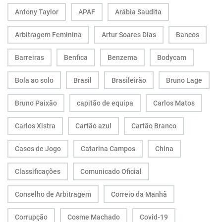
Antony Taylor
APAF
Arábia Saudita
Arbitragem Feminina
Artur Soares Dias
Bancos
Barreiras
Benfica
Benzema
Bodycam
Bola ao solo
Brasil
Brasileirão
Bruno Lage
Bruno Paixão
capitão de equipa
Carlos Matos
Carlos Xistra
Cartão azul
Cartão Branco
Casos de Jogo
Catarina Campos
China
Classificações
Comunicado Oficial
Conselho de Arbitragem
Correio da Manhã
Corrupção
Cosme Machado
Covid-19