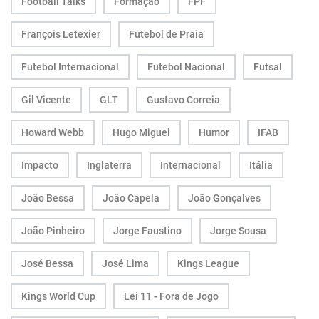
Football Talks
Formação
FPF
François Letexier
Futebol de Praia
Futebol Internacional
Futebol Nacional
Futsal
Gil Vicente
GLT
Gustavo Correia
Howard Webb
Hugo Miguel
Humor
IFAB
Impacto
Inglaterra
Internacional
Itália
João Bessa
João Capela
João Gonçalves
João Pinheiro
Jorge Faustino
Jorge Sousa
José Bessa
José Lima
Kings League
Kings World Cup
Lei 11 - Fora de Jogo