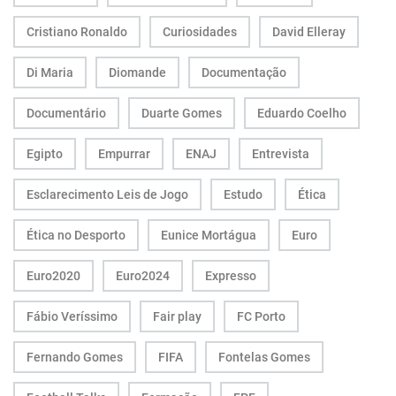
Cristiano Ronaldo
Curiosidades
David Elleray
Di Maria
Diomande
Documentação
Documentário
Duarte Gomes
Eduardo Coelho
Egipto
Empurrar
ENAJ
Entrevista
Esclarecimento Leis de Jogo
Estudo
Ética
Ética no Desporto
Eunice Mortágua
Euro
Euro2020
Euro2024
Expresso
Fábio Veríssimo
Fair play
FC Porto
Fernando Gomes
FIFA
Fontelas Gomes