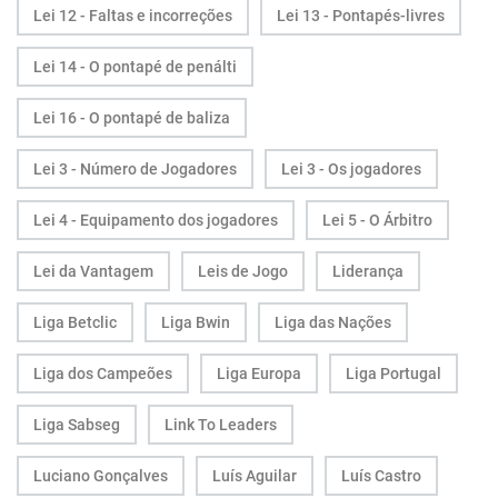
Lei 12 - Faltas e incorreções
Lei 13 - Pontapés-livres
Lei 14 - O pontapé de penálti
Lei 16 - O pontapé de baliza
Lei 3 - Número de Jogadores
Lei 3 - Os jogadores
Lei 4 - Equipamento dos jogadores
Lei 5 - O Árbitro
Lei da Vantagem
Leis de Jogo
Liderança
Liga Betclic
Liga Bwin
Liga das Nações
Liga dos Campeões
Liga Europa
Liga Portugal
Liga Sabseg
Link To Leaders
Luciano Gonçalves
Luís Aguilar
Luís Castro