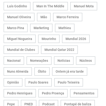
Luís Godinho
Man In The Middle
Manuel Mota
Manuel Oliveira
Mão
Marco Ferreira
Marco Pina
Marketing
Mathieu
Miguel Nogueira
Mourinho
Mundial 2026
Mundial de Clubes
Mundial Qatar 2022
Nacional
Nomeações
Notícias
Núcleos
Nuno Almeida
Óbito
Ontem já era tarde
Opinião
Paulo Soares
Paulo Teixeira
Pedro Henriques
Pedro Proença
Pensamentos
Pepe
PNED
Podcast
Pontapé de baliza