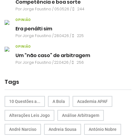
Competência e boa sorte
Por
Jorge Faustino
/ 05.05.26 /
244
OPINIÃO
Era penálti sim
Por
Jorge Faustino
/ 28.04.26 /
225
OPINIÃO
Um “não caso” de arbitragem
Por
Jorge Faustino
/ 22.04.26 /
256
Tags
10 Questões a...
A Bola
Academia APAF
Alterações Leis Jogo
Análise Arbitragem
André Narciso
Andreia Sousa
António Nobre