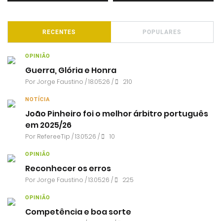
RECENTES
POPULARES
OPINIÃO
Guerra, Glória e Honra
Por
Jorge Faustino
/ 18.05.26 /
210
NOTÍCIA
João Pinheiro foi o melhor árbitro português
em 2025/26
Por RefereeTip / 13.05.26 /
10
OPINIÃO
Reconhecer os erros
Por
Jorge Faustino
/ 13.05.26 /
225
OPINIÃO
Competência e boa sorte