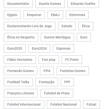
Documentário
Duarte Gomes
Eduardo Coelho
Egipto
Empurrar
ENAJ
Entrevista
Esclarecimento Leis de Jogo
Estudo
Ética
Ética no Desporto
Eunice Mortágua
Euro
Euro2020
Euro2024
Expresso
Fábio Veríssimo
Fair play
FC Porto
Fernando Gomes
FIFA
Fontelas Gomes
Football Talks
Formação
FPF
François Letexier
Futebol de Praia
Futebol Internacional
Futebol Nacional
Futsal