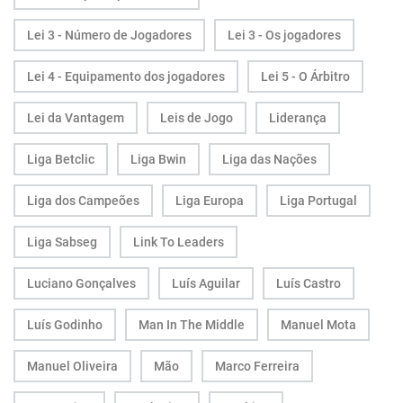
Lei 3 - Número de Jogadores
Lei 3 - Os jogadores
Lei 4 - Equipamento dos jogadores
Lei 5 - O Árbitro
Lei da Vantagem
Leis de Jogo
Liderança
Liga Betclic
Liga Bwin
Liga das Nações
Liga dos Campeões
Liga Europa
Liga Portugal
Liga Sabseg
Link To Leaders
Luciano Gonçalves
Luís Aguilar
Luís Castro
Luís Godinho
Man In The Middle
Manuel Mota
Manuel Oliveira
Mão
Marco Ferreira