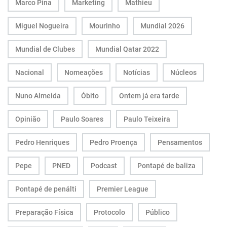
Marco Pina
Marketing
Mathieu
Miguel Nogueira
Mourinho
Mundial 2026
Mundial de Clubes
Mundial Qatar 2022
Nacional
Nomeações
Notícias
Núcleos
Nuno Almeida
Óbito
Ontem já era tarde
Opinião
Paulo Soares
Paulo Teixeira
Pedro Henriques
Pedro Proença
Pensamentos
Pepe
PNED
Podcast
Pontapé de baliza
Pontapé de penálti
Premier League
Preparação Física
Protocolo
Público