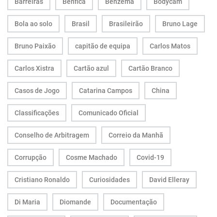
Barreiras
Benfica
Benzema
Bodycam
Bola ao solo
Brasil
Brasileirão
Bruno Lage
Bruno Paixão
capitão de equipa
Carlos Matos
Carlos Xistra
Cartão azul
Cartão Branco
Casos de Jogo
Catarina Campos
China
Classificações
Comunicado Oficial
Conselho de Arbitragem
Correio da Manhã
Corrupção
Cosme Machado
Covid-19
Cristiano Ronaldo
Curiosidades
David Elleray
Di Maria
Diomande
Documentação