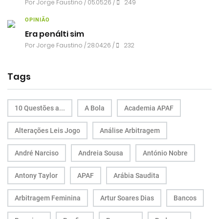
Por
Jorge Faustino
/ 05.05.26 /
249
OPINIÃO
Era penálti sim
Por
Jorge Faustino
/ 28.04.26 /
232
Tags
10 Questões a...
A Bola
Academia APAF
Alterações Leis Jogo
Análise Arbitragem
André Narciso
Andreia Sousa
António Nobre
Antony Taylor
APAF
Arábia Saudita
Arbitragem Feminina
Artur Soares Dias
Bancos