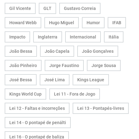
Gil Vicente
GLT
Gustavo Correia
Howard Webb
Hugo Miguel
Humor
IFAB
Impacto
Inglaterra
Internacional
Itália
João Bessa
João Capela
João Gonçalves
João Pinheiro
Jorge Faustino
Jorge Sousa
José Bessa
José Lima
Kings League
Kings World Cup
Lei 11 - Fora de Jogo
Lei 12 - Faltas e incorreções
Lei 13 - Pontapés-livres
Lei 14 - O pontapé de penálti
Lei 16 - O pontapé de baliza