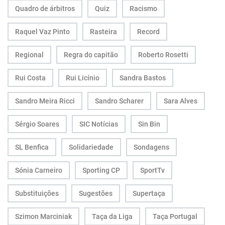
Quadro de árbitros
Quiz
Racismo
Raquel Vaz Pinto
Rasteira
Record
Regional
Regra do capitão
Roberto Rosetti
Rui Costa
Rui Licínio
Sandra Bastos
Sandro Meira Ricci
Sandro Scharer
Sara Alves
Sérgio Soares
SIC Notícias
Sin Bin
SL Benfica
Solidariedade
Sondagens
Sónia Carneiro
Sporting CP
SportTv
Substituições
Sugestões
Supertaça
Szimon Marciniak
Taça da Liga
Taça Portugal