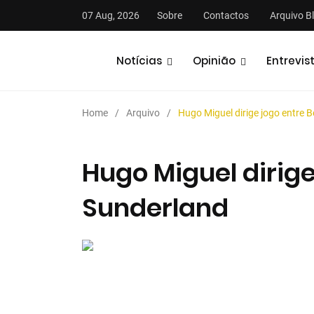
07 Aug, 2026
Sobre
Contactos
Arquivo B
Notícias
Opinião
Entrevis
Home
Arquivo
Hugo Miguel dirige jogo entre 
Hugo Miguel dirige
Sunderland
stas
Análises
Podcasts