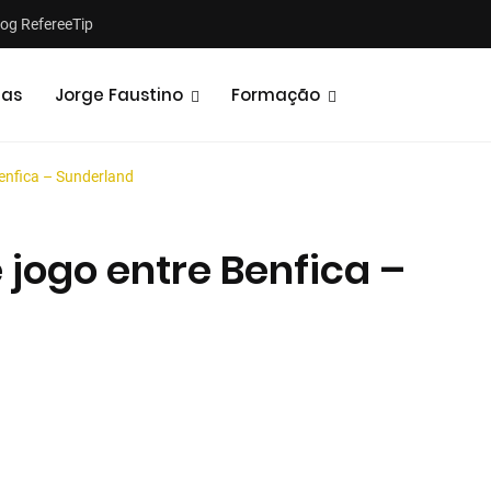
log RefereeTip
tas
Jorge Faustino
Formação
Benfica – Sunderland
 jogo entre Benfica –
Notícias
Opiniões