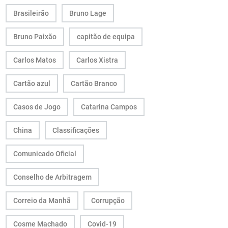
Brasileirão
Bruno Lage
Bruno Paixão
capitão de equipa
Carlos Matos
Carlos Xistra
Cartão azul
Cartão Branco
Casos de Jogo
Catarina Campos
China
Classificações
Comunicado Oficial
Conselho de Arbitragem
Correio da Manhã
Corrupção
Cosme Machado
Covid-19