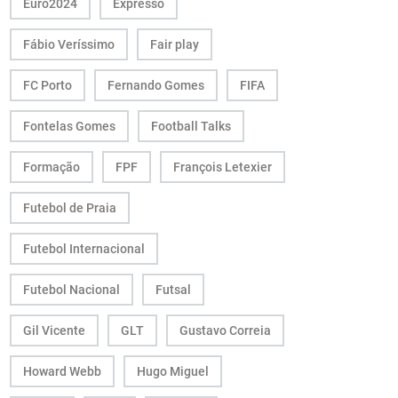
Euro2024
Expresso
Fábio Veríssimo
Fair play
FC Porto
Fernando Gomes
FIFA
Fontelas Gomes
Football Talks
Formação
FPF
François Letexier
Futebol de Praia
Futebol Internacional
Futebol Nacional
Futsal
Gil Vicente
GLT
Gustavo Correia
Howard Webb
Hugo Miguel