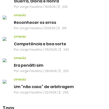
Guerra, Glória e Honra
Por
Jorge Faustino
/ 18.05.26 /
202
OPINIÃO
Reconhecer os erros
Por
Jorge Faustino
/ 13.05.26 /
219
OPINIÃO
Competência e boa sorte
Por
Jorge Faustino
/ 05.05.26 /
243
OPINIÃO
Era penálti sim
Por
Jorge Faustino
/ 28.04.26 /
225
OPINIÃO
Um “não caso” de arbitragem
Por
Jorge Faustino
/ 22.04.26 /
256
Tags