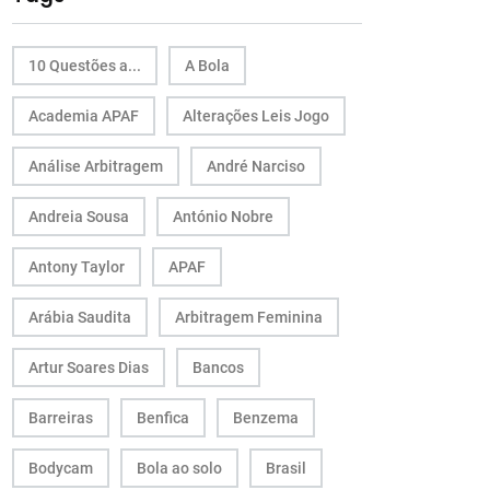
10 Questões a...
A Bola
Academia APAF
Alterações Leis Jogo
Análise Arbitragem
André Narciso
Andreia Sousa
António Nobre
Antony Taylor
APAF
Arábia Saudita
Arbitragem Feminina
Artur Soares Dias
Bancos
Barreiras
Benfica
Benzema
Bodycam
Bola ao solo
Brasil