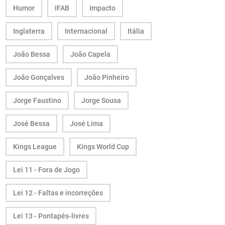
Humor
IFAB
Impacto
Inglaterra
Internacional
Itália
João Bessa
João Capela
João Gonçalves
João Pinheiro
Jorge Faustino
Jorge Sousa
José Bessa
José Lima
Kings League
Kings World Cup
Lei 11 - Fora de Jogo
Lei 12 - Faltas e incorreções
Lei 13 - Pontapés-livres