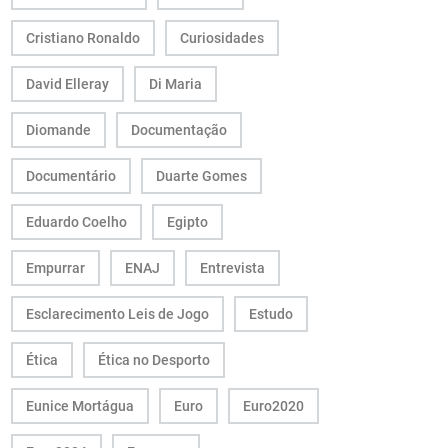
Cristiano Ronaldo
Curiosidades
David Elleray
Di Maria
Diomande
Documentação
Documentário
Duarte Gomes
Eduardo Coelho
Egipto
Empurrar
ENAJ
Entrevista
Esclarecimento Leis de Jogo
Estudo
Ética
Ética no Desporto
Eunice Mortágua
Euro
Euro2020