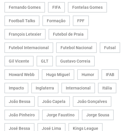
Fernando Gomes
FIFA
Fontelas Gomes
Football Talks
Formação
FPF
François Letexier
Futebol de Praia
Futebol Internacional
Futebol Nacional
Futsal
Gil Vicente
GLT
Gustavo Correia
Howard Webb
Hugo Miguel
Humor
IFAB
Impacto
Inglaterra
Internacional
Itália
João Bessa
João Capela
João Gonçalves
João Pinheiro
Jorge Faustino
Jorge Sousa
José Bessa
José Lima
Kings League