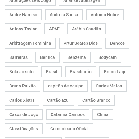
Alterações Leis Jogo
Análise Arbitragem
André Narciso
Andreia Sousa
António Nobre
Antony Taylor
APAF
Arábia Saudita
Arbitragem Feminina
Artur Soares Dias
Bancos
Barreiras
Benfica
Benzema
Bodycam
Bola ao solo
Brasil
Brasileirão
Bruno Lage
Bruno Paixão
capitão de equipa
Carlos Matos
Carlos Xistra
Cartão azul
Cartão Branco
Casos de Jogo
Catarina Campos
China
Classificações
Comunicado Oficial