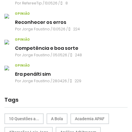
Por RefereeTip / 13.05.26 /
8
OPINIÃO
Reconhecer os erros
Por
Jorge Faustino
/ 13.05.26 /
224
OPINIÃO
Competência e boa sorte
Por
Jorge Faustino
/ 05.05.26 /
248
OPINIÃO
Era penálti sim
Por
Jorge Faustino
/ 28.04.26 /
229
Tags
10 Questões a...
A Bola
Academia APAF