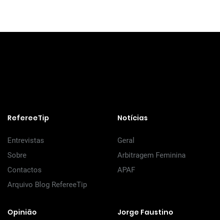
RefereeTip
Notícias
Entrevistas
Geral
Sobre
Arbitragem Feminina
Contactos
APAF
Arquivo Blog RefereeTip
Opinião
Jorge Faustino