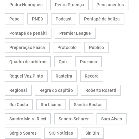
Pedro Henriques
Pedro Proença
Pensamentos
Pepe
PNED
Podcast
Pontapé de baliza
Pontapé de penálti
Premier League
Preparação Física
Protocolo
Público
Quadro de árbitros
Quiz
Racismo
Raquel Vaz Pinto
Rasteira
Record
Regional
Regra do capitão
Roberto Rosetti
Rui Costa
Rui Licínio
Sandra Bastos
Sandro Meira Ricci
Sandro Scharer
Sara Alves
Sérgio Soares
SIC Notícias
Sin Bin