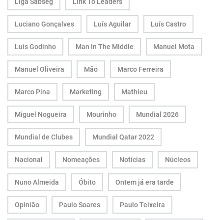
Liga Sabseg
Link To Leaders
Luciano Gonçalves
Luís Aguilar
Luís Castro
Luís Godinho
Man In The Middle
Manuel Mota
Manuel Oliveira
Mão
Marco Ferreira
Marco Pina
Marketing
Mathieu
Miguel Nogueira
Mourinho
Mundial 2026
Mundial de Clubes
Mundial Qatar 2022
Nacional
Nomeações
Notícias
Núcleos
Nuno Almeida
Óbito
Ontem já era tarde
Opinião
Paulo Soares
Paulo Teixeira