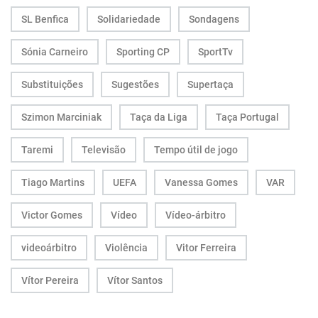
SL Benfica
Solidariedade
Sondagens
Sónia Carneiro
Sporting CP
SportTv
Substituições
Sugestões
Supertaça
Szimon Marciniak
Taça da Liga
Taça Portugal
Taremi
Televisão
Tempo útil de jogo
Tiago Martins
UEFA
Vanessa Gomes
VAR
Victor Gomes
Vídeo
Vídeo-árbitro
videoárbitro
Violência
Vitor Ferreira
Vítor Pereira
Vítor Santos