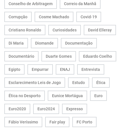
Conselho de Arbitragem
Correio da Manhã
Corrupção
Cosme Machado
Covid-19
Cristiano Ronaldo
Curiosidades
David Elleray
Di Maria
Diomande
Documentação
Documentário
Duarte Gomes
Eduardo Coelho
Egipto
Empurrar
ENAJ
Entrevista
Esclarecimento Leis de Jogo
Estudo
Ética
Ética no Desporto
Eunice Mortágua
Euro
Euro2020
Euro2024
Expresso
Fábio Veríssimo
Fair play
FC Porto