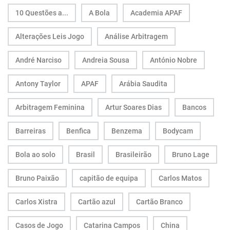
10 Questões a...
A Bola
Academia APAF
Alterações Leis Jogo
Análise Arbitragem
André Narciso
Andreia Sousa
António Nobre
Antony Taylor
APAF
Arábia Saudita
Arbitragem Feminina
Artur Soares Dias
Bancos
Barreiras
Benfica
Benzema
Bodycam
Bola ao solo
Brasil
Brasileirão
Bruno Lage
Bruno Paixão
capitão de equipa
Carlos Matos
Carlos Xistra
Cartão azul
Cartão Branco
Casos de Jogo
Catarina Campos
China