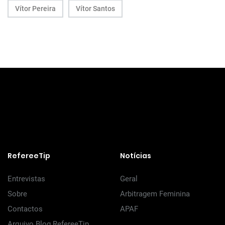
Vítor Pereira
Vítor Santos
RefereeTip
Notícias
Entrevistas
Geral
Sobre
Arbitragem Feminina
Contactos
APAF
Arquivo Blog RefereeTip