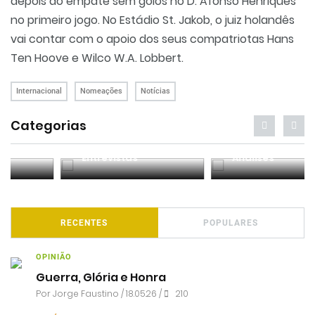
depois do empate sem golos no D. Afonso Henriques
no primeiro jogo. No Estádio St. Jakob, o juiz holandês
vai contar com o apoio dos seus compatriotas Hans
Ten Hoove e Wilco W.A. Lobbert.
Internacional
Nomeações
Notícias
Categorias
Entrevistas
Análises
RECENTES
POPULARES
OPINIÃO
Guerra, Glória e Honra
Por
Jorge Faustino
/ 18.05.26 /
210