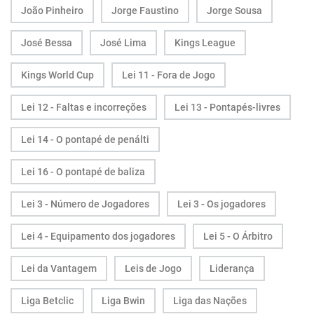
João Pinheiro
Jorge Faustino
Jorge Sousa
José Bessa
José Lima
Kings League
Kings World Cup
Lei 11 - Fora de Jogo
Lei 12 - Faltas e incorreções
Lei 13 - Pontapés-livres
Lei 14 - O pontapé de penálti
Lei 16 - O pontapé de baliza
Lei 3 - Número de Jogadores
Lei 3 - Os jogadores
Lei 4 - Equipamento dos jogadores
Lei 5 - O Árbitro
Lei da Vantagem
Leis de Jogo
Liderança
Liga Betclic
Liga Bwin
Liga das Nações