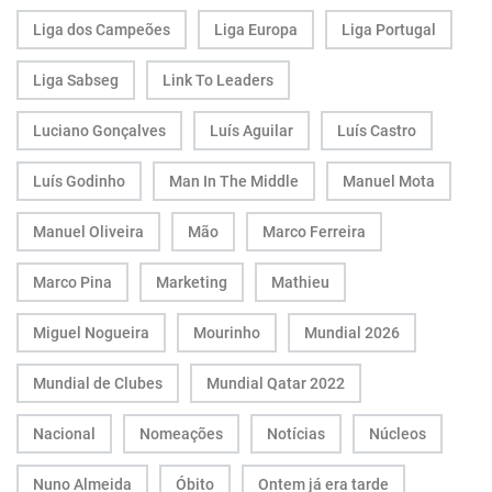
Liga dos Campeões
Liga Europa
Liga Portugal
Liga Sabseg
Link To Leaders
Luciano Gonçalves
Luís Aguilar
Luís Castro
Luís Godinho
Man In The Middle
Manuel Mota
Manuel Oliveira
Mão
Marco Ferreira
Marco Pina
Marketing
Mathieu
Miguel Nogueira
Mourinho
Mundial 2026
Mundial de Clubes
Mundial Qatar 2022
Nacional
Nomeações
Notícias
Núcleos
Nuno Almeida
Óbito
Ontem já era tarde