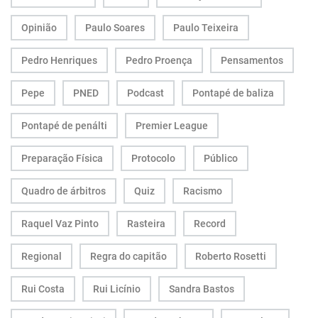
Opinião
Paulo Soares
Paulo Teixeira
Pedro Henriques
Pedro Proença
Pensamentos
Pepe
PNED
Podcast
Pontapé de baliza
Pontapé de penálti
Premier League
Preparação Física
Protocolo
Público
Quadro de árbitros
Quiz
Racismo
Raquel Vaz Pinto
Rasteira
Record
Regional
Regra do capitão
Roberto Rosetti
Rui Costa
Rui Licínio
Sandra Bastos