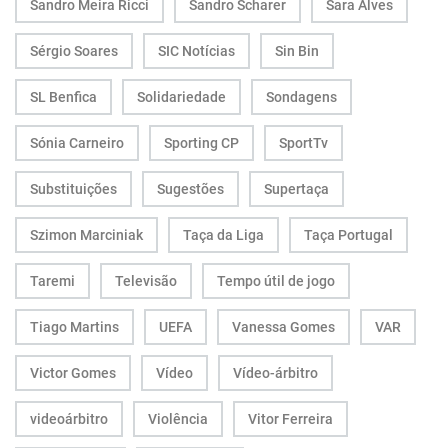
Sandro Meira Ricci
Sandro Scharer
Sara Alves
Sérgio Soares
SIC Notícias
Sin Bin
SL Benfica
Solidariedade
Sondagens
Sónia Carneiro
Sporting CP
SportTv
Substituições
Sugestões
Supertaça
Szimon Marciniak
Taça da Liga
Taça Portugal
Taremi
Televisão
Tempo útil de jogo
Tiago Martins
UEFA
Vanessa Gomes
VAR
Victor Gomes
Vídeo
Vídeo-árbitro
videoárbitro
Violência
Vitor Ferreira