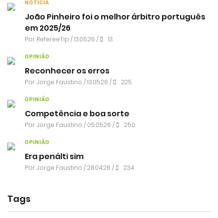
NOTÍCIA
João Pinheiro foi o melhor árbitro português
em 2025/26
Por RefereeTip / 13.05.26 /
13
OPINIÃO
Reconhecer os erros
Por
Jorge Faustino
/ 13.05.26 /
225
OPINIÃO
Competência e boa sorte
Por
Jorge Faustino
/ 05.05.26 /
250
OPINIÃO
Era penálti sim
Por
Jorge Faustino
/ 28.04.26 /
234
Tags