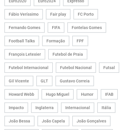
Euro2020
Euro2024
Expresso
Fábio Veríssimo
Fair play
FC Porto
Fernando Gomes
FIFA
Fontelas Gomes
Football Talks
Formação
FPF
François Letexier
Futebol de Praia
Futebol Internacional
Futebol Nacional
Futsal
Gil Vicente
GLT
Gustavo Correia
Howard Webb
Hugo Miguel
Humor
IFAB
Impacto
Inglaterra
Internacional
Itália
João Bessa
João Capela
João Gonçalves