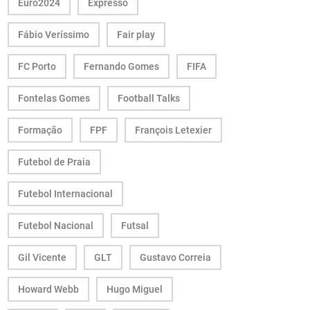
Euro2024
Expresso
Fábio Veríssimo
Fair play
FC Porto
Fernando Gomes
FIFA
Fontelas Gomes
Football Talks
Formação
FPF
François Letexier
Futebol de Praia
Futebol Internacional
Futebol Nacional
Futsal
Gil Vicente
GLT
Gustavo Correia
Howard Webb
Hugo Miguel