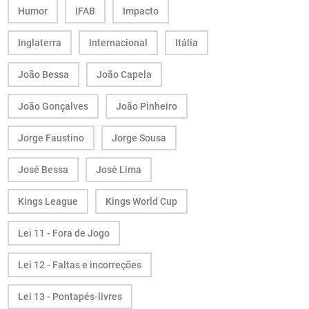
Humor
IFAB
Impacto
Inglaterra
Internacional
Itália
João Bessa
João Capela
João Gonçalves
João Pinheiro
Jorge Faustino
Jorge Sousa
José Bessa
José Lima
Kings League
Kings World Cup
Lei 11 - Fora de Jogo
Lei 12 - Faltas e incorreções
Lei 13 - Pontapés-livres