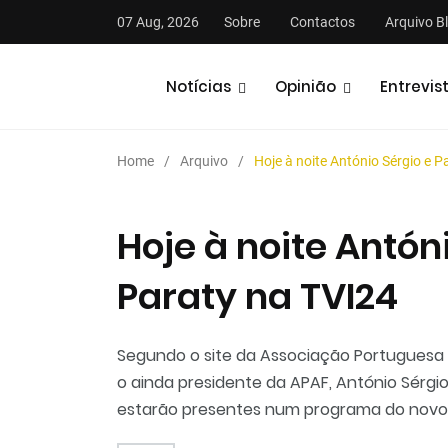
07 Aug, 2026
Sobre
Contactos
Arquivo B
Notícias
Opinião
Entrevis
Home
Arquivo
Hoje à noite António Sérgio e 
Hoje à noite Antón
Paraty na TVI24
stas
Análises
Podcasts
Segundo o site da Associação Portuguesa de
o ainda presidente da APAF, António Sérgio 
estarão presentes num programa do novo c