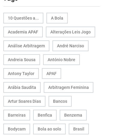
10 Questões a...
A Bola
Academia APAF
Alterações Leis Jogo
Análise Arbitragem
André Narciso
Andreia Sousa
António Nobre
Antony Taylor
APAF
Arábia Saudita
Arbitragem Feminina
Artur Soares Dias
Bancos
Barreiras
Benfica
Benzema
Bodycam
Bola ao solo
Brasil