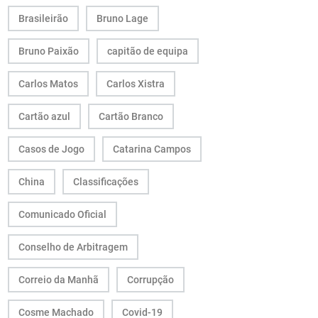
Brasileirão
Bruno Lage
Bruno Paixão
capitão de equipa
Carlos Matos
Carlos Xistra
Cartão azul
Cartão Branco
Casos de Jogo
Catarina Campos
China
Classificações
Comunicado Oficial
Conselho de Arbitragem
Correio da Manhã
Corrupção
Cosme Machado
Covid-19