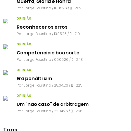
Guerra, Glória e Honra
Por
Jorge Faustino
/ 18.05.26 /
202
OPINIÃO
Reconhecer os erros
Por
Jorge Faustino
/ 13.05.26 /
219
OPINIÃO
Competência e boa sorte
Por
Jorge Faustino
/ 05.05.26 /
243
OPINIÃO
Era penálti sim
Por
Jorge Faustino
/ 28.04.26 /
225
OPINIÃO
Um “não caso” de arbitragem
Por
Jorge Faustino
/ 22.04.26 /
256
Tags