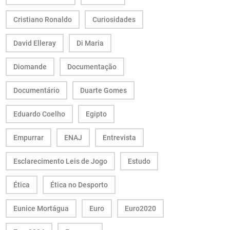
Cristiano Ronaldo
Curiosidades
David Elleray
Di Maria
Diomande
Documentação
Documentário
Duarte Gomes
Eduardo Coelho
Egipto
Empurrar
ENAJ
Entrevista
Esclarecimento Leis de Jogo
Estudo
Ética
Ética no Desporto
Eunice Mortágua
Euro
Euro2020