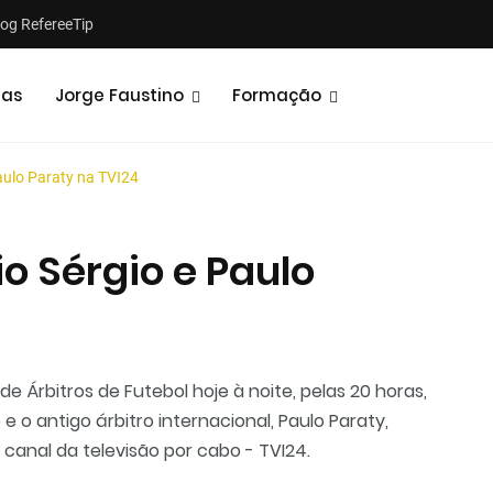
log RefereeTip
tas
Jorge Faustino
Formação
Paulo Paraty na TVI24
io Sérgio e Paulo
Notícias
Opiniões
 Árbitros de Futebol hoje à noite, pelas 20 horas,
e o antigo árbitro internacional, Paulo Paraty,
anal da televisão por cabo - TVI24.