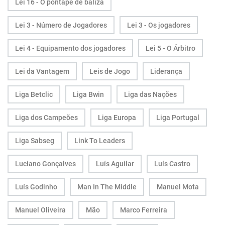
Lei 16 - O pontapé de baliza
Lei 3 - Número de Jogadores
Lei 3 - Os jogadores
Lei 4 - Equipamento dos jogadores
Lei 5 - O Árbitro
Lei da Vantagem
Leis de Jogo
Liderança
Liga Betclic
Liga Bwin
Liga das Nações
Liga dos Campeões
Liga Europa
Liga Portugal
Liga Sabseg
Link To Leaders
Luciano Gonçalves
Luís Aguilar
Luís Castro
Luís Godinho
Man In The Middle
Manuel Mota
Manuel Oliveira
Mão
Marco Ferreira