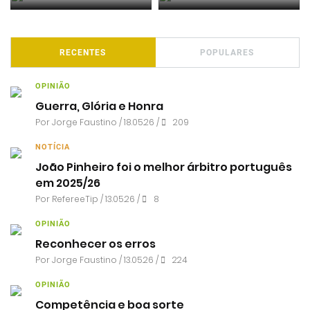
RECENTES
POPULARES
OPINIÃO
Guerra, Glória e Honra
Por
Jorge Faustino
/ 18.05.26 /
209
NOTÍCIA
João Pinheiro foi o melhor árbitro português
em 2025/26
Por RefereeTip / 13.05.26 /
8
OPINIÃO
Reconhecer os erros
Por
Jorge Faustino
/ 13.05.26 /
224
OPINIÃO
Competência e boa sorte