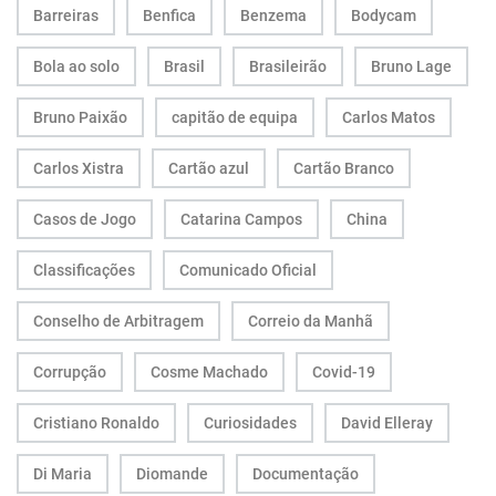
Barreiras
Benfica
Benzema
Bodycam
Bola ao solo
Brasil
Brasileirão
Bruno Lage
Bruno Paixão
capitão de equipa
Carlos Matos
Carlos Xistra
Cartão azul
Cartão Branco
Casos de Jogo
Catarina Campos
China
Classificações
Comunicado Oficial
Conselho de Arbitragem
Correio da Manhã
Corrupção
Cosme Machado
Covid-19
Cristiano Ronaldo
Curiosidades
David Elleray
Di Maria
Diomande
Documentação