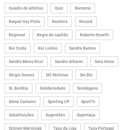
Quadro de árbitros
Quiz
Racismo
Raquel Vaz Pinto
Rasteira
Record
Regional
Regra do capitão
Roberto Rosetti
Rui Costa
Rui Licínio
Sandra Bastos
Sandro Meira Ricci
Sandro Scharer
Sara Alves
Sérgio Soares
SIC Notícias
Sin Bin
SL Benfica
Solidariedade
Sondagens
Sónia Carneiro
Sporting CP
SportTv
Substituições
Sugestões
Supertaça
Szimon Marciniak
Taça da Liga
Taça Portugal