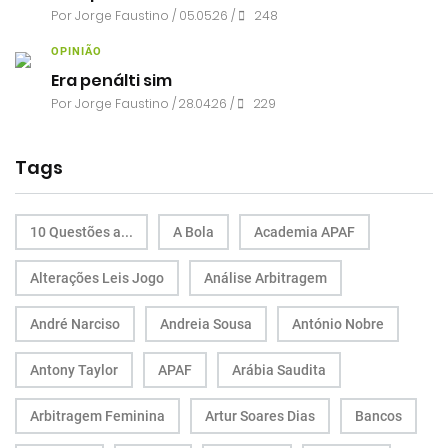
Por
Jorge Faustino
/ 05.05.26 /
248
OPINIÃO
Era penálti sim
Por
Jorge Faustino
/ 28.04.26 /
229
Tags
10 Questões a...
A Bola
Academia APAF
Alterações Leis Jogo
Análise Arbitragem
André Narciso
Andreia Sousa
António Nobre
Antony Taylor
APAF
Arábia Saudita
Arbitragem Feminina
Artur Soares Dias
Bancos