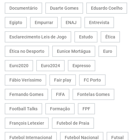
Documentário
Duarte Gomes
Eduardo Coelho
Egipto
Empurrar
ENAJ
Entrevista
Esclarecimento Leis de Jogo
Estudo
Ética
Ética no Desporto
Eunice Mortágua
Euro
Euro2020
Euro2024
Expresso
Fábio Veríssimo
Fair play
FC Porto
Fernando Gomes
FIFA
Fontelas Gomes
Football Talks
Formação
FPF
François Letexier
Futebol de Praia
Futebol Internacional
Futebol Nacional
Futsal