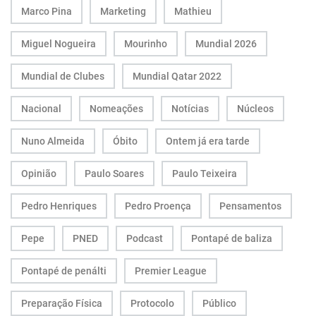
Marco Pina
Marketing
Mathieu
Miguel Nogueira
Mourinho
Mundial 2026
Mundial de Clubes
Mundial Qatar 2022
Nacional
Nomeações
Notícias
Núcleos
Nuno Almeida
Óbito
Ontem já era tarde
Opinião
Paulo Soares
Paulo Teixeira
Pedro Henriques
Pedro Proença
Pensamentos
Pepe
PNED
Podcast
Pontapé de baliza
Pontapé de penálti
Premier League
Preparação Física
Protocolo
Público