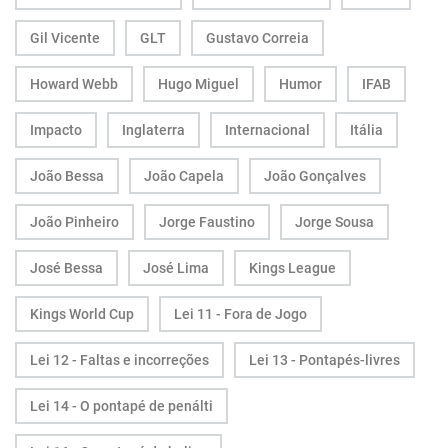
Gil Vicente
GLT
Gustavo Correia
Howard Webb
Hugo Miguel
Humor
IFAB
Impacto
Inglaterra
Internacional
Itália
João Bessa
João Capela
João Gonçalves
João Pinheiro
Jorge Faustino
Jorge Sousa
José Bessa
José Lima
Kings League
Kings World Cup
Lei 11 - Fora de Jogo
Lei 12 - Faltas e incorreções
Lei 13 - Pontapés-livres
Lei 14 - O pontapé de penálti