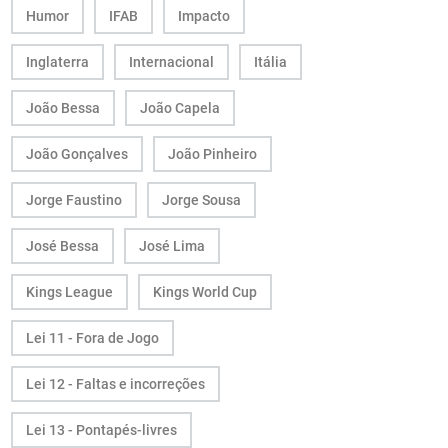
Humor
IFAB
Impacto
Inglaterra
Internacional
Itália
João Bessa
João Capela
João Gonçalves
João Pinheiro
Jorge Faustino
Jorge Sousa
José Bessa
José Lima
Kings League
Kings World Cup
Lei 11 - Fora de Jogo
Lei 12 - Faltas e incorreções
Lei 13 - Pontapés-livres