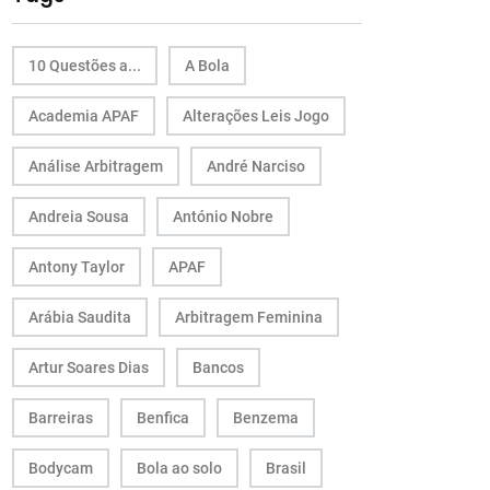
10 Questões a...
A Bola
Academia APAF
Alterações Leis Jogo
Análise Arbitragem
André Narciso
Andreia Sousa
António Nobre
Antony Taylor
APAF
Arábia Saudita
Arbitragem Feminina
Artur Soares Dias
Bancos
Barreiras
Benfica
Benzema
Bodycam
Bola ao solo
Brasil