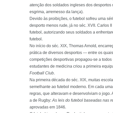
atenção dos soldados ingleses dos desportos m
esgrima, arremesso da lança).
Devido às proibições, o futebol sofreu uma sé
desporto menos rude, já no séc. XVII. Carlos II f
futebol, autorizando seus soldados a enfren
futebol.
No início do séc. XIX, Thomas Arnold, encarreg
prática de diversos desportos — entre os quais 
competições desportivas propagou-se a todos 
estudantes de medicina criou a primeira equipa
Football
Club
.
Na primeira década do séc. XIX, muitas escola
semelhante ao futebol moderno. Em cada uma d
regras, que alteravam e desenvolviam o jogo. A
a de
Rugby
:
As leis do futebol baseadas nas 
aprovadas em 1846.