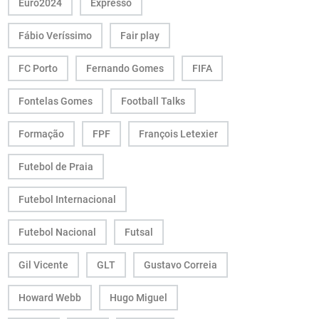
Euro2024
Expresso
Fábio Veríssimo
Fair play
FC Porto
Fernando Gomes
FIFA
Fontelas Gomes
Football Talks
Formação
FPF
François Letexier
Futebol de Praia
Futebol Internacional
Futebol Nacional
Futsal
Gil Vicente
GLT
Gustavo Correia
Howard Webb
Hugo Miguel