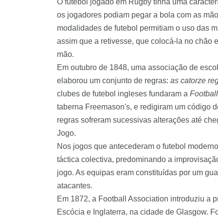
O futebol jogado em
Rugby
tinha uma caracterí
os jogadores podiam pegar a bola com as mãos
modalidades de futebol permitiam o uso das mã
assim que a retivesse, que colocá-la no chão 
mão.
Em
outubro
de 1848, uma associação de escol
elaborou um conjunto de regras:
as catorze r
clubes de futebol ingleses fundaram a
Football
taberna
Freemason
's, e redigiram um código d
regras sofreram sucessivas alterações até ch
Jogo.
Nos jogos que antecederam o futebol moderno,
táctica colectiva, predominando a improvisaçã
jogo. As equipas eram constituídas por um g
atacantes.
Em 1872, a
Football
Association
introduziu a p
Escócia e Inglaterra, na cidade de Glasgow. Fo