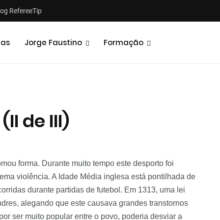
log RefereeTip
tas
Jorge Faustino
Formação
II de III)
Notícias
Opiniões
 tomou forma. Durante muito tempo este desporto foi
ema violência. A Idade Média inglesa está pontilhada de
corridas durante partidas de futebol. Em 1313, uma lei
ndres, alegando que este causava grandes transtornos
 por ser muito popular entre o povo, poderia desviar a