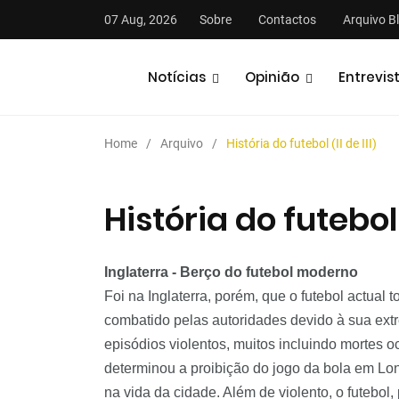
07 Aug, 2026
Sobre
Contactos
Arquivo B
Notícias
Opinião
Entrevis
Home
Arquivo
História do futebol (II de III)
História do futebol (
stas
Análises
Podcasts
Inglaterra - Berço do futebol moderno
Foi na Inglaterra, porém, que o futebol actual
combatido pelas autoridades devido à sua extr
episódios violentos, muitos incluindo mortes o
determinou a proibição do jogo da bola em Lo
na vida da cidade. Além de violento, o futebol,