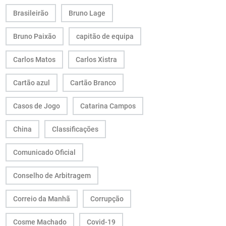
Brasileirão
Bruno Lage
Bruno Paixão
capitão de equipa
Carlos Matos
Carlos Xistra
Cartão azul
Cartão Branco
Casos de Jogo
Catarina Campos
China
Classificações
Comunicado Oficial
Conselho de Arbitragem
Correio da Manhã
Corrupção
Cosme Machado
Covid-19