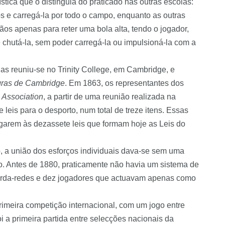
stica que o distinguia do praticado nas outras escolas:
 e carregá-la por todo o campo, enquanto as outras
os apenas para reter uma bola alta, tendo o jogador,
e chutá-la, sem poder carregá-la ou impulsioná-la com a
as reuniu-se no
Trinity
College, em Cambridge, e
egras de Cambridge
. Em 1863, os representantes dos
Association
, a partir de uma reunião realizada na
e leis para o desporto, num total de treze itens. Essas
egarem às dezassete leis que formam hoje as Leis do
 a união dos esforços individuais dava-se sem uma
o. Antes de 1880, praticamente não havia um sistema de
uarda-redes e dez jogadores que actuavam apenas como
rimeira competição internacional, com um jogo entre
i a primeira partida entre selecções nacionais da