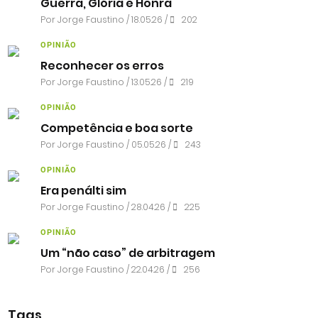
Guerra, Glória e Honra
Por
Jorge Faustino
/ 18.05.26 /
202
OPINIÃO
Reconhecer os erros
Por
Jorge Faustino
/ 13.05.26 /
219
OPINIÃO
Competência e boa sorte
Por
Jorge Faustino
/ 05.05.26 /
243
OPINIÃO
Era penálti sim
Por
Jorge Faustino
/ 28.04.26 /
225
OPINIÃO
Um “não caso” de arbitragem
Por
Jorge Faustino
/ 22.04.26 /
256
Tags