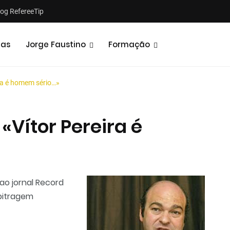
log RefereeTip
tas
Jorge Faustino
Formação
ira é homem sério…»
«Vítor Pereira é
Notícias
Opiniões
ao jornal Record
rbitragem