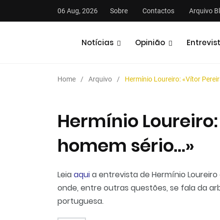
06 Aug, 2026
Sobre
Contactos
Arquivo B
Notícias
Opinião
Entrevis
Home
Arquivo
Hermínio Loureiro: «Vítor Pere
Hermínio Loureiro: 
homem sério…»
stas
Análises
Podcasts
Leia
aqui
a entrevista de Hermínio Loureiro 
onde, entre outras questões, se fala da a
portuguesa.