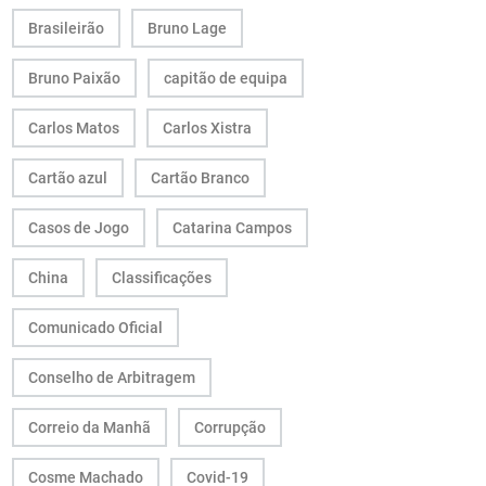
Brasileirão
Bruno Lage
Bruno Paixão
capitão de equipa
Carlos Matos
Carlos Xistra
Cartão azul
Cartão Branco
Casos de Jogo
Catarina Campos
China
Classificações
Comunicado Oficial
Conselho de Arbitragem
Correio da Manhã
Corrupção
Cosme Machado
Covid-19