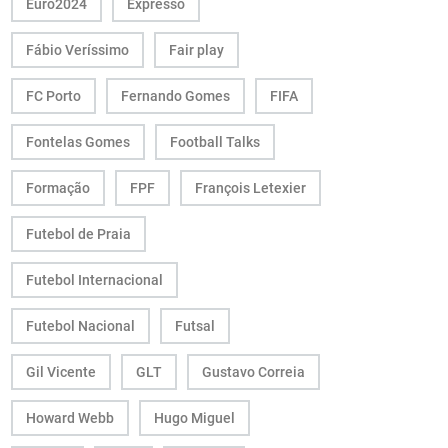
Euro2024
Expresso
Fábio Veríssimo
Fair play
FC Porto
Fernando Gomes
FIFA
Fontelas Gomes
Football Talks
Formação
FPF
François Letexier
Futebol de Praia
Futebol Internacional
Futebol Nacional
Futsal
Gil Vicente
GLT
Gustavo Correia
Howard Webb
Hugo Miguel