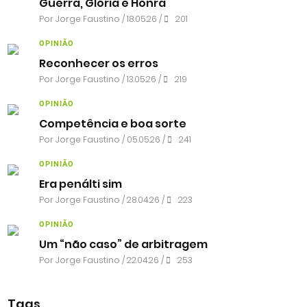
Guerra, Glória e Honra
Por
Jorge Faustino
/ 18.05.26 /
201
OPINIÃO
Reconhecer os erros
Por
Jorge Faustino
/ 13.05.26 /
219
OPINIÃO
Competência e boa sorte
Por
Jorge Faustino
/ 05.05.26 /
241
OPINIÃO
Era penálti sim
Por
Jorge Faustino
/ 28.04.26 /
223
OPINIÃO
Um “não caso” de arbitragem
Por
Jorge Faustino
/ 22.04.26 /
253
Tags