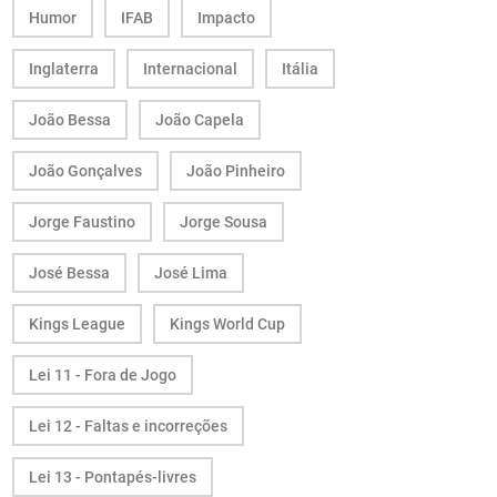
Humor
IFAB
Impacto
Inglaterra
Internacional
Itália
João Bessa
João Capela
João Gonçalves
João Pinheiro
Jorge Faustino
Jorge Sousa
José Bessa
José Lima
Kings League
Kings World Cup
Lei 11 - Fora de Jogo
Lei 12 - Faltas e incorreções
Lei 13 - Pontapés-livres