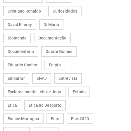
Cristiano Ronaldo
Curiosidades
David Elleray
Di Maria
Diomande
Documentação
Documentário
Duarte Gomes
Eduardo Coelho
Egipto
Empurrar
ENAJ
Entrevista
Esclarecimento Leis de Jogo
Estudo
Ética
Ética no Desporto
Eunice Mortágua
Euro
Euro2020