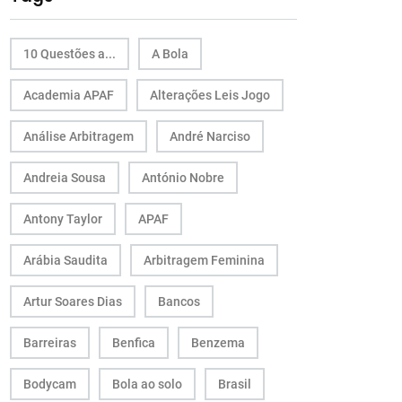
10 Questões a...
A Bola
Academia APAF
Alterações Leis Jogo
Análise Arbitragem
André Narciso
Andreia Sousa
António Nobre
Antony Taylor
APAF
Arábia Saudita
Arbitragem Feminina
Artur Soares Dias
Bancos
Barreiras
Benfica
Benzema
Bodycam
Bola ao solo
Brasil