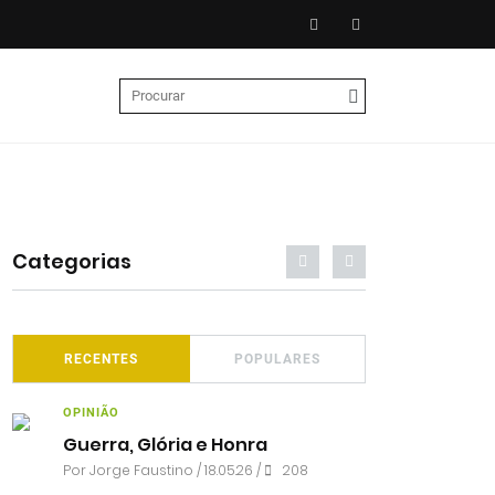
Categorias
RECENTES
POPULARES
OPINIÃO
Guerra, Glória e Honra
Por
Jorge Faustino
/ 18.05.26 /
208