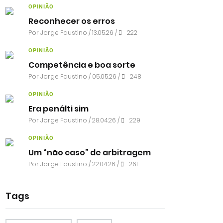
OPINIÃO
Reconhecer os erros
Por
Jorge Faustino
/ 13.05.26 /
222
OPINIÃO
Competência e boa sorte
Por
Jorge Faustino
/ 05.05.26 /
248
OPINIÃO
Era penálti sim
Por
Jorge Faustino
/ 28.04.26 /
229
OPINIÃO
Um “não caso” de arbitragem
Por
Jorge Faustino
/ 22.04.26 /
261
Tags