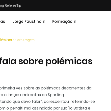
log RefereeTip
tas
Jorge Faustino
Formação
olémicas na arbitragem
 fala sobre polémicas
primeira vez sobre as polémicas decorrentes da
ra e lançou indirectas ao Sporting.
tendo que devo falar”, acrescentou, referindo-se
m o penálti mal assinalado por Lucílio Batista e