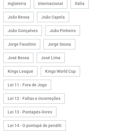
Inglaterra
Internacional
Itália
João Bessa
João Capela
João Gonçalves
João Pinheiro
Jorge Faustino
Jorge Sousa
José Bessa
José Lima
Kings League
Kings World Cup
Lei 11 - Fora de Jogo
Lei 12 - Faltas e incorreções
Lei 13 - Pontapés-livres
Lei 14 - O pontapé de penálti