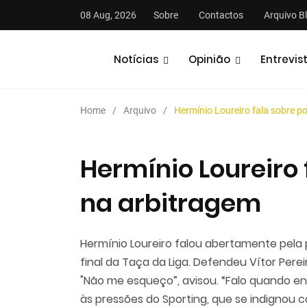
08 Aug, 2026
Sobre
Contactos
Arquivo B
Notícias
Opinião
Entrevis
Home
Arquivo
Hermínio Loureiro fala sobre p
Hermínio Loureiro
na arbitragem
Hermínio Loureiro falou abertamente pela 
final da Taça da Liga. Defendeu Vítor Perei
"Não me esqueço”, avisou. “Falo quando en
às pressões do Sporting, que se indignou co