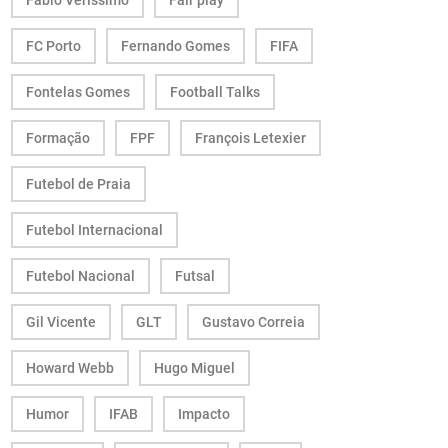
Fábio Veríssimo
Fair play
FC Porto
Fernando Gomes
FIFA
Fontelas Gomes
Football Talks
Formação
FPF
François Letexier
Futebol de Praia
Futebol Internacional
Futebol Nacional
Futsal
Gil Vicente
GLT
Gustavo Correia
Howard Webb
Hugo Miguel
Humor
IFAB
Impacto