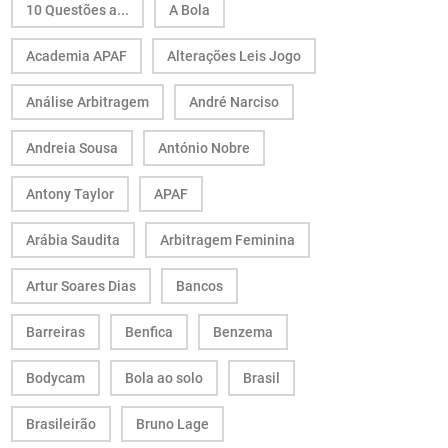
10 Questões a...
A Bola
Academia APAF
Alterações Leis Jogo
Análise Arbitragem
André Narciso
Andreia Sousa
António Nobre
Antony Taylor
APAF
Arábia Saudita
Arbitragem Feminina
Artur Soares Dias
Bancos
Barreiras
Benfica
Benzema
Bodycam
Bola ao solo
Brasil
Brasileirão
Bruno Lage