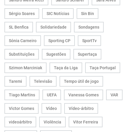
Sandro Meira Ricci
Sandro Scharer
Sara Alves
Sérgio Soares
SIC Notícias
Sin Bin
SL Benfica
Solidariedade
Sondagens
Sónia Carneiro
Sporting CP
SportTv
Substituições
Sugestões
Supertaça
Szimon Marciniak
Taça da Liga
Taça Portugal
Taremi
Televisão
Tempo útil de jogo
Tiago Martins
UEFA
Vanessa Gomes
VAR
Victor Gomes
Vídeo
Vídeo-árbitro
videoárbitro
Violência
Vitor Ferreira