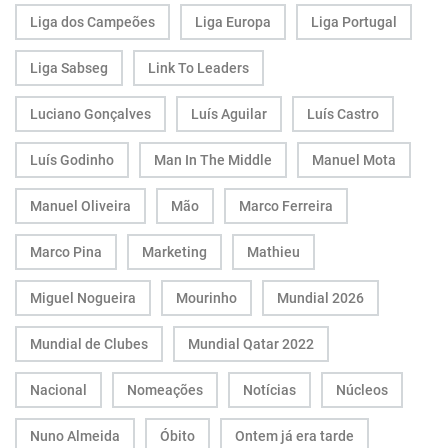
Liga dos Campeões
Liga Europa
Liga Portugal
Liga Sabseg
Link To Leaders
Luciano Gonçalves
Luís Aguilar
Luís Castro
Luís Godinho
Man In The Middle
Manuel Mota
Manuel Oliveira
Mão
Marco Ferreira
Marco Pina
Marketing
Mathieu
Miguel Nogueira
Mourinho
Mundial 2026
Mundial de Clubes
Mundial Qatar 2022
Nacional
Nomeações
Notícias
Núcleos
Nuno Almeida
Óbito
Ontem já era tarde