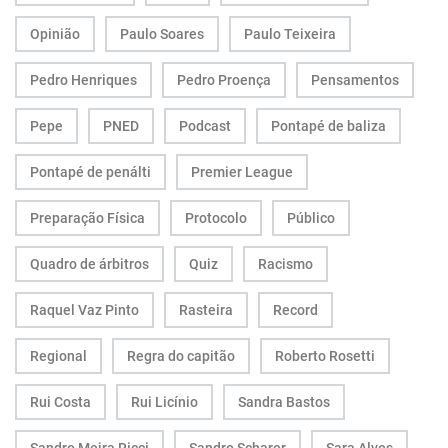
Opinião
Paulo Soares
Paulo Teixeira
Pedro Henriques
Pedro Proença
Pensamentos
Pepe
PNED
Podcast
Pontapé de baliza
Pontapé de penálti
Premier League
Preparação Física
Protocolo
Público
Quadro de árbitros
Quiz
Racismo
Raquel Vaz Pinto
Rasteira
Record
Regional
Regra do capitão
Roberto Rosetti
Rui Costa
Rui Licínio
Sandra Bastos