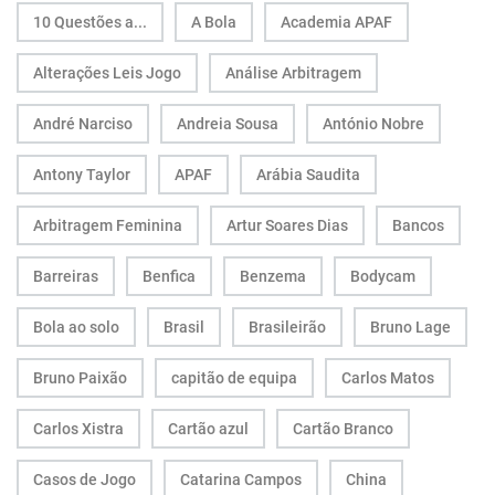
10 Questões a...
A Bola
Academia APAF
Alterações Leis Jogo
Análise Arbitragem
André Narciso
Andreia Sousa
António Nobre
Antony Taylor
APAF
Arábia Saudita
Arbitragem Feminina
Artur Soares Dias
Bancos
Barreiras
Benfica
Benzema
Bodycam
Bola ao solo
Brasil
Brasileirão
Bruno Lage
Bruno Paixão
capitão de equipa
Carlos Matos
Carlos Xistra
Cartão azul
Cartão Branco
Casos de Jogo
Catarina Campos
China