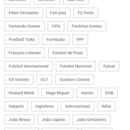
Fábio Veríssimo
Fair play
FC Porto
Fernando Gomes
FIFA
Fontelas Gomes
Football Talks
Formação
FPF
François Letexier
Futebol de Praia
Futebol Internacional
Futebol Nacional
Futsal
Gil Vicente
GLT
Gustavo Correia
Howard Webb
Hugo Miguel
Humor
IFAB
Impacto
Inglaterra
Internacional
Itália
João Bessa
João Capela
João Gonçalves