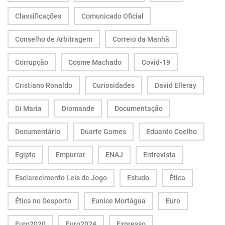
Classificações
Comunicado Oficial
Conselho de Arbitragem
Correio da Manhã
Corrupção
Cosme Machado
Covid-19
Cristiano Ronaldo
Curiosidades
David Elleray
Di Maria
Diomande
Documentação
Documentário
Duarte Gomes
Eduardo Coelho
Egipto
Empurrar
ENAJ
Entrevista
Esclarecimento Leis de Jogo
Estudo
Ética
Ética no Desporto
Eunice Mortágua
Euro
Euro2020
Euro2024
Expresso