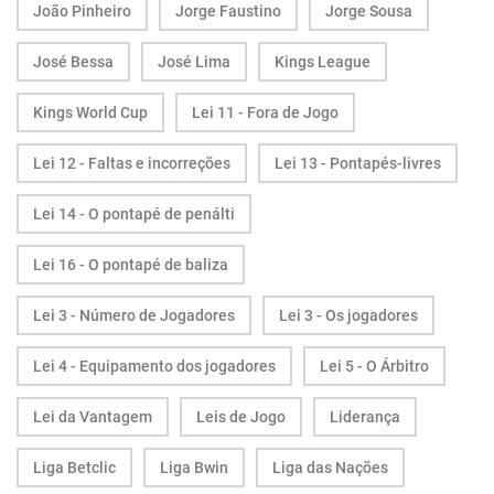
João Pinheiro
Jorge Faustino
Jorge Sousa
José Bessa
José Lima
Kings League
Kings World Cup
Lei 11 - Fora de Jogo
Lei 12 - Faltas e incorreções
Lei 13 - Pontapés-livres
Lei 14 - O pontapé de penálti
Lei 16 - O pontapé de baliza
Lei 3 - Número de Jogadores
Lei 3 - Os jogadores
Lei 4 - Equipamento dos jogadores
Lei 5 - O Árbitro
Lei da Vantagem
Leis de Jogo
Liderança
Liga Betclic
Liga Bwin
Liga das Nações