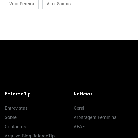
Vítor Pereira
Vítor Santos
RefereeTip
Notícias
Entrevistas
Geral
Sobre
Arbitragem Feminina
Contactos
APAF
Arquivo Blog RefereeTip