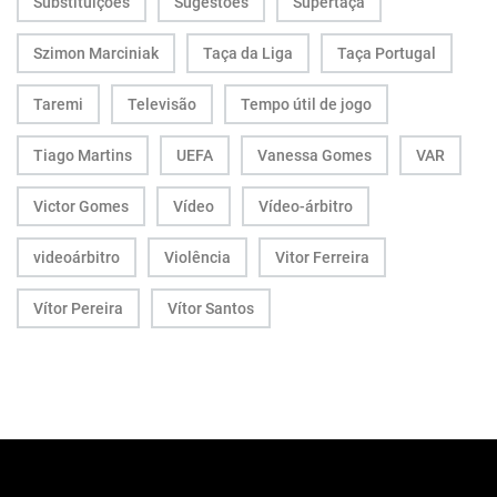
Substituições
Sugestões
Supertaça
Szimon Marciniak
Taça da Liga
Taça Portugal
Taremi
Televisão
Tempo útil de jogo
Tiago Martins
UEFA
Vanessa Gomes
VAR
Victor Gomes
Vídeo
Vídeo-árbitro
videoárbitro
Violência
Vitor Ferreira
Vítor Pereira
Vítor Santos