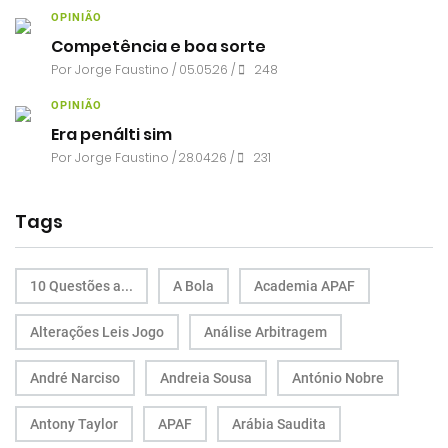
OPINIÃO
Competência e boa sorte
Por
Jorge Faustino
/ 05.05.26 /
248
OPINIÃO
Era penálti sim
Por
Jorge Faustino
/ 28.04.26 /
231
Tags
10 Questões a...
A Bola
Academia APAF
Alterações Leis Jogo
Análise Arbitragem
André Narciso
Andreia Sousa
António Nobre
Antony Taylor
APAF
Arábia Saudita