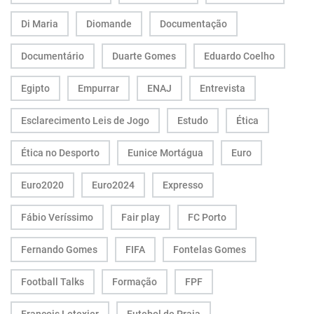
Di Maria
Diomande
Documentação
Documentário
Duarte Gomes
Eduardo Coelho
Egipto
Empurrar
ENAJ
Entrevista
Esclarecimento Leis de Jogo
Estudo
Ética
Ética no Desporto
Eunice Mortágua
Euro
Euro2020
Euro2024
Expresso
Fábio Veríssimo
Fair play
FC Porto
Fernando Gomes
FIFA
Fontelas Gomes
Football Talks
Formação
FPF