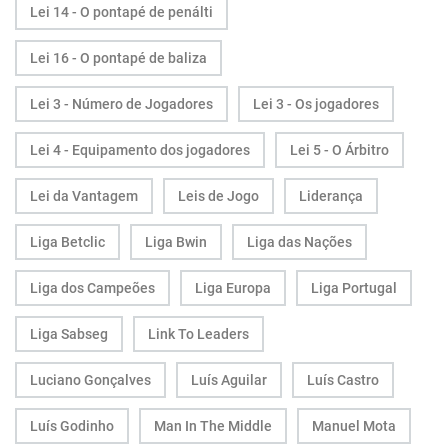
Lei 14 - O pontapé de penálti
Lei 16 - O pontapé de baliza
Lei 3 - Número de Jogadores
Lei 3 - Os jogadores
Lei 4 - Equipamento dos jogadores
Lei 5 - O Árbitro
Lei da Vantagem
Leis de Jogo
Liderança
Liga Betclic
Liga Bwin
Liga das Nações
Liga dos Campeões
Liga Europa
Liga Portugal
Liga Sabseg
Link To Leaders
Luciano Gonçalves
Luís Aguilar
Luís Castro
Luís Godinho
Man In The Middle
Manuel Mota