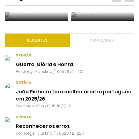
Entrevistas
Análises
RECENTES
POPULARES
OPINIÃO
Guerra, Glória e Honra
Por
Jorge Faustino
/ 18.05.26 /
209
NOTÍCIA
João Pinheiro foi o melhor árbitro português
em 2025/26
Por RefereeTip / 13.05.26 /
8
OPINIÃO
Reconhecer os erros
Por
Jorge Faustino
/ 13.05.26 /
224