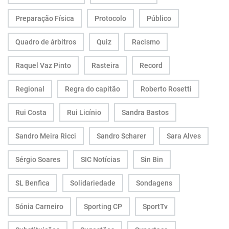
Preparação Física
Protocolo
Público
Quadro de árbitros
Quiz
Racismo
Raquel Vaz Pinto
Rasteira
Record
Regional
Regra do capitão
Roberto Rosetti
Rui Costa
Rui Licínio
Sandra Bastos
Sandro Meira Ricci
Sandro Scharer
Sara Alves
Sérgio Soares
SIC Notícias
Sin Bin
SL Benfica
Solidariedade
Sondagens
Sónia Carneiro
Sporting CP
SportTv