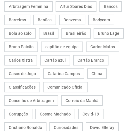
Arbitragem Feminina
Artur Soares Dias
Bancos
Barreiras
Benfica
Benzema
Bodycam
Bola ao solo
Brasil
Brasileirão
Bruno Lage
Bruno Paixão
capitão de equipa
Carlos Matos
Carlos Xistra
Cartão azul
Cartão Branco
Casos de Jogo
Catarina Campos
China
Classificações
Comunicado Oficial
Conselho de Arbitragem
Correio da Manhã
Corrupção
Cosme Machado
Covid-19
Cristiano Ronaldo
Curiosidades
David Elleray