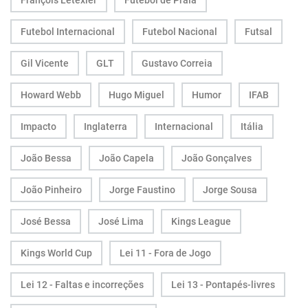
François Letexier
Futebol de Praia
Futebol Internacional
Futebol Nacional
Futsal
Gil Vicente
GLT
Gustavo Correia
Howard Webb
Hugo Miguel
Humor
IFAB
Impacto
Inglaterra
Internacional
Itália
João Bessa
João Capela
João Gonçalves
João Pinheiro
Jorge Faustino
Jorge Sousa
José Bessa
José Lima
Kings League
Kings World Cup
Lei 11 - Fora de Jogo
Lei 12 - Faltas e incorreções
Lei 13 - Pontapés-livres