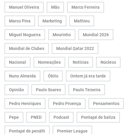
Manuel Oliveira
Mão
Marco Ferreira
Marco Pina
Marketing
Mathieu
Miguel Nogueira
Mourinho
Mundial 2026
Mundial de Clubes
Mundial Qatar 2022
Nacional
Nomeações
Notícias
Núcleos
Nuno Almeida
Óbito
Ontem já era tarde
Opinião
Paulo Soares
Paulo Teixeira
Pedro Henriques
Pedro Proença
Pensamentos
Pepe
PNED
Podcast
Pontapé de baliza
Pontapé de penálti
Premier League