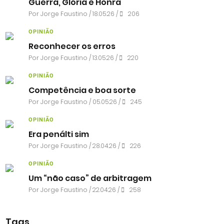
Guerra, Glória e Honra
Por
Jorge Faustino
/ 18.05.26 /
206
OPINIÃO
Reconhecer os erros
Por
Jorge Faustino
/ 13.05.26 /
220
OPINIÃO
Competência e boa sorte
Por
Jorge Faustino
/ 05.05.26 /
245
OPINIÃO
Era penálti sim
Por
Jorge Faustino
/ 28.04.26 /
226
OPINIÃO
Um “não caso” de arbitragem
Por
Jorge Faustino
/ 22.04.26 /
258
Tags