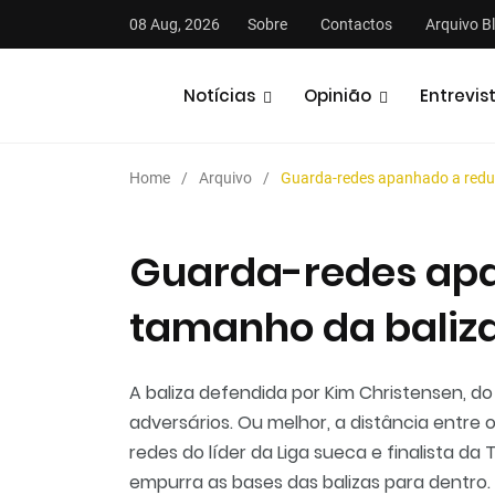
08 Aug, 2026
Sobre
Contactos
Arquivo B
Notícias
Opinião
Entrevis
Home
Arquivo
Guarda-redes apanhado a redu
Guarda-redes apa
tamanho da baliz
stas
Análises
Podcasts
A baliza defendida por Kim Christensen, d
adversários. Ou melhor, a distância entre 
redes do líder da Liga sueca e finalista da 
empurra as bases das balizas para dentro.