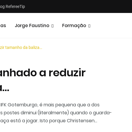
log RefereeTip
tas
Jorge Faustino
Formação
zir tamanho da baliza…
nhado a reduzir
a…
Notícias
Opiniões
o IFK Gotemburgo, é mais pequena que a dos
os postes diminui (literalmente) quando o guarda-
Taça está a jogar. Isto porque Christensen...