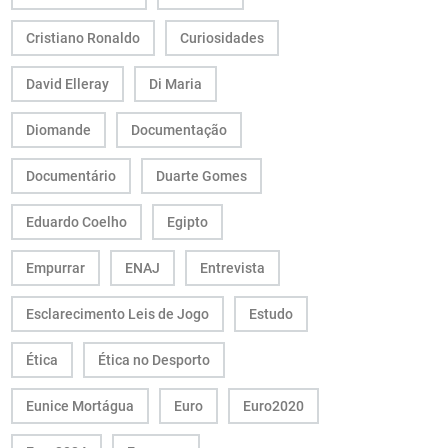
Cristiano Ronaldo
Curiosidades
David Elleray
Di Maria
Diomande
Documentação
Documentário
Duarte Gomes
Eduardo Coelho
Egipto
Empurrar
ENAJ
Entrevista
Esclarecimento Leis de Jogo
Estudo
Ética
Ética no Desporto
Eunice Mortágua
Euro
Euro2020