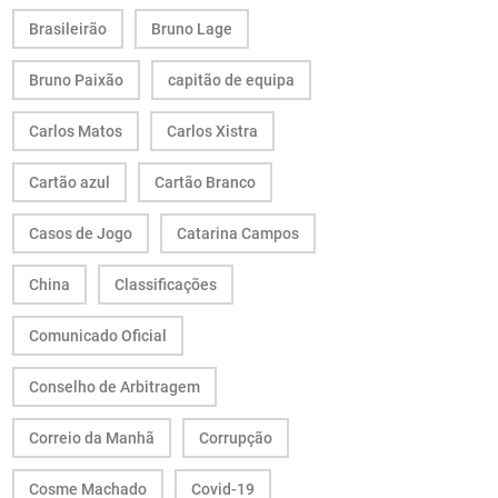
Brasileirão
Bruno Lage
Bruno Paixão
capitão de equipa
Carlos Matos
Carlos Xistra
Cartão azul
Cartão Branco
Casos de Jogo
Catarina Campos
China
Classificações
Comunicado Oficial
Conselho de Arbitragem
Correio da Manhã
Corrupção
Cosme Machado
Covid-19