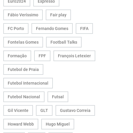
Euro2024
Expresso
Fábio Veríssimo
Fair play
FC Porto
Fernando Gomes
FIFA
Fontelas Gomes
Football Talks
Formação
FPF
François Letexier
Futebol de Praia
Futebol Internacional
Futebol Nacional
Futsal
Gil Vicente
GLT
Gustavo Correia
Howard Webb
Hugo Miguel