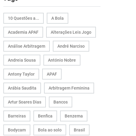
10 Questões a...
A Bola
Academia APAF
Alterações Leis Jogo
Análise Arbitragem
André Narciso
Andreia Sousa
António Nobre
Antony Taylor
APAF
Arábia Saudita
Arbitragem Feminina
Artur Soares Dias
Bancos
Barreiras
Benfica
Benzema
Bodycam
Bola ao solo
Brasil