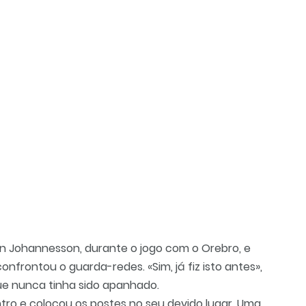
an Johannesson, durante o jogo com o Orebro, e
nfrontou o guarda-redes. «Sim, já fiz isto antes»,
e nunca tinha sido apanhado.
ntro e colocou os postes no seu devido lugar. Uma