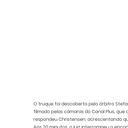
O truque foi descoberto pelo árbitro Stef
filmado pelas câmaras do Canal Plus, que co
respondeu Christensen, acrescentando qu
Aos 20 minutos, o juiz interrompeu o enco